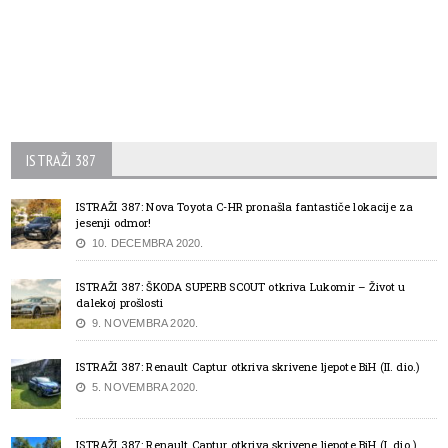
ISTRAŽI 387
ISTRAŽI 387: Nova Toyota C-HR pronašla fantastiče lokacije za
jesenji odmor!
10. DECEMBRA 2020.
ISTRAŽI 387: ŠKODA SUPERB SCOUT otkriva Lukomir – Život u
dalekoj prošlosti
9. NOVEMBRA 2020.
ISTRAŽI 387: Renault Captur otkriva skrivene ljepote BiH (II. dio.)
5. NOVEMBRA 2020.
ISTRAŽI 387: Renault Captur otkriva skrivene ljepote BiH (I. dio.)