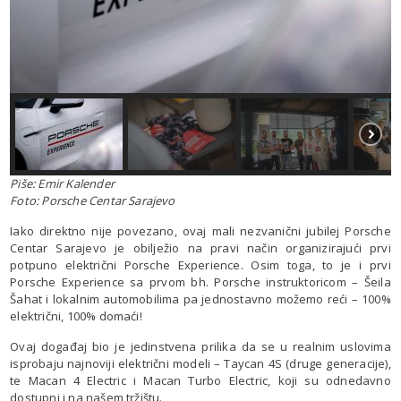
Piše: Emir Kalender
Foto: Porsche Centar Sarajevo
Iako direktno nije povezano, ovaj mali nezvanični jubilej Porsche
Centar Sarajevo je obilježio na pravi način organizirajući prvi
potpuno električni Porsche Experience. Osim toga, to je i prvi
Porsche Experience sa prvom bh. Porsche instruktoricom – Šeila
Šahat i lokalnim automobilima pa jednostavno možemo reći – 100%
električni, 100% domaći!
Ovaj događaj bio je jedinstvena prilika da se u realnim uslovima
isprobaju najnoviji električni modeli – Taycan 4S (druge generacije),
te Macan 4 Electric i Macan Turbo Electric, koji su odnedavno
dostupni i na našem tržištu.