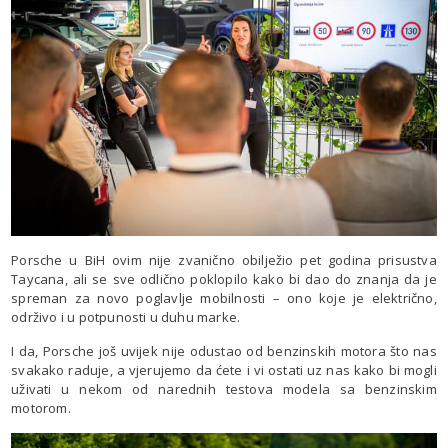
Porsche u BiH ovim nije zvanično obilježio pet godina prisustva
Taycana, ali se sve odlično poklopilo kako bi dao do znanja da je
spreman za novo poglavlje mobilnosti – ono koje je električno,
održivo i u potpunosti u duhu marke.
I da, Porsche još uvijek nije odustao od benzinskih motora što nas
svakako raduje, a vjerujemo da ćete i vi ostati uz nas kako bi mogli
uživati u nekom od narednih testova modela sa benzinskim
motorom.