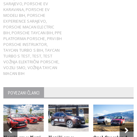
SARAJEVO
,
PORSCHE EV
KARAVANA
,
PORSCHE EV
MODELI BIH
,
PORSCHE
EXPERIENCE SARAJEVO
,
PORSCHE MACAN ELECTRIC
BIH
,
PORSCHE TAYCAN BIH
,
PPE
PLATFORMA PORSCHE
,
PRVI BH
PORSCHE INSTRUKTOR
,
TAYCAN TURBO S BIH
,
TAYCAN
TURBO S TEST
,
TEST
,
TEST
VOŽNJA ELEKTRIČNI PORSCHE
,
VOZILI SMO
,
VOŽNJA TAYCAN
MACAN BIH
POVEZANI ČLANCI