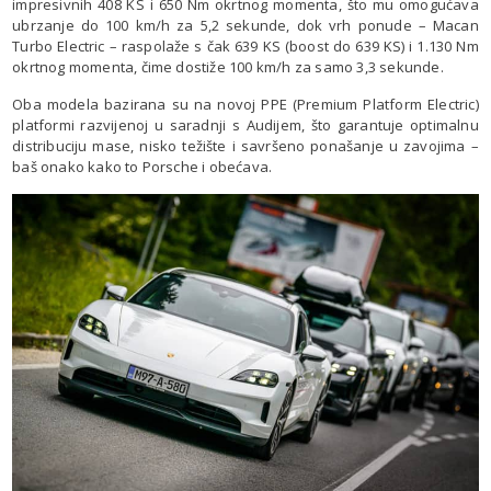
impresivnih 408 KS i 650 Nm okrtnog momenta, što mu omogućava
ubrzanje do 100 km/h za 5,2 sekunde, dok vrh ponude – Macan
Turbo Electric – raspolaže s čak 639 KS (boost do 639 KS) i 1.130 Nm
okrtnog momenta, čime dostiže 100 km/h za samo 3,3 sekunde.
Oba modela bazirana su na novoj PPE (Premium Platform Electric)
platformi razvijenoj u saradnji s Audijem, što garantuje optimalnu
distribuciju mase, nisko težište i savršeno ponašanje u zavojima –
baš onako kako to Porsche i obećava.