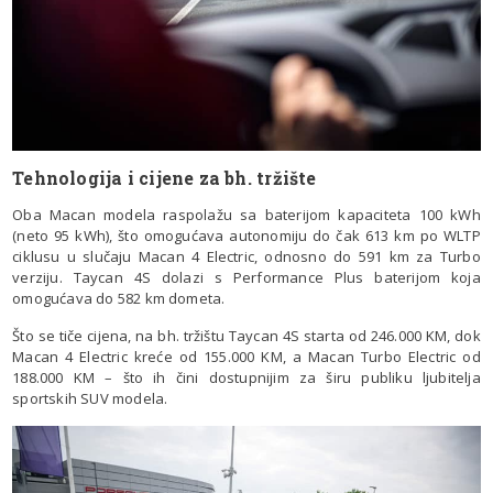
Tehnologija i cijene za bh. tržište
Oba Macan modela raspolažu sa baterijom kapaciteta 100 kWh
(neto 95 kWh), što omogućava autonomiju do čak 613 km po WLTP
ciklusu u slučaju Macan 4 Electric, odnosno do 591 km za Turbo
verziju. Taycan 4S dolazi s Performance Plus baterijom koja
omogućava do 582 km dometa.
Što se tiče cijena, na bh. tržištu Taycan 4S starta od 246.000 KM, dok
Macan 4 Electric kreće od 155.000 KM, a Macan Turbo Electric od
188.000 KM – što ih čini dostupnijim za širu publiku ljubitelja
sportskih SUV modela.