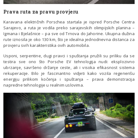
Prava ruta za pravu provjeru
Karavana električnih Porschea startala je ispred Porsche Centra
Sarajevo, a ruta je vodila preko sarajevskih olimpijskih planina –
Igmana i Bjelašnice – pa sve od Trnova do Jahorine. Ukupna dužina
rute iznosila je oko 130 km, što je idealna jednodnevna distanca za
provjeru svih karakteristika ovih automobila.
Usponi, serpentine, dugi pravci i spuštanja pružili su priliku da se
testira sve ono što Porsche EV tehnologija nudi: eksplozivno
ubrzanje, savršeno držanje ceste, ali i visoka efikasnost sistema
rekuperacije. Bilo je fascinantno vidjeti kako vozila regenerišu
energiju prilikom kočenja i spuštanja – prava demonstracija
napredne tehnologije u realnim uslovima.