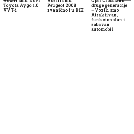
Vozili smo: Novi
Vozili smo:
Opel Crossland
Toyota Aygo 1.0
Peugeot 2008
druge generacije
VVT-i
zvanično i u BiH
– Vozili smo
Atraktivan,
funkcionalan i
zabavan
automobil