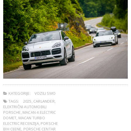
KATEGORIJE:
VOZILI SMO
TAGS:
2025
,
CARLANDER
,
ELEKTRIČNI AUTOMOBILI
PORSCHE
,
MACAN 4 ELECTRIC
DOMET
,
MACAN TURBO
ELECTRIC RECENZIJA
,
PORSCHE
BIH CIJENE
,
PORSCHE CENTAR