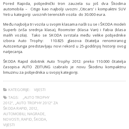
Pored Rapida, pobjednički tron zauzela su još dva Škodina
automobila – Citigo kao najbolji uvozni ‚Citicars‘ i kompaktni SUV
Yeti u kategoriji uvoznih terenskih vozila do 30.000 eura.
Među najbolja tri vozila u svojim klasama našli su se i ŠKODA modeli
Superb (viša srednja klasa), Roomster (klasa Van) i Fabia (klasa
malih vozila). Tako se SKODA svrstala među velike pobjednike
izbora Auto Trophy: 110.825 glasova čitatelja renomiranog
Autozeitunga predstavljaju novi rekord u 25-godišnjoj historiji ovog
natjecanja.
ŠKODA Rapid dobitnik Auto Trophy 2012: preko 110.000 čitatelja
časopisa AUTO ZEITUNG izabralo je novu Škodinu kompaktnu
limuzinu za pobjednika u svojoj kategoriji.
KATEGORIJE:
VIJESTI
TAGS:
„AUTO TROPHY
2012“
,
„AUTO TROPHY 2012“ ZA
ŠKODA RAPID
,
2012
,
AUTOMOBILI
,
NAGRADE
,
NOVOSTI
,
RAPID
,
ŠKODA
,
VIJESTI