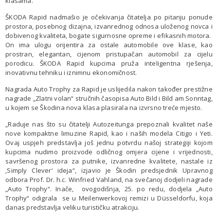
klasama.
ŠKODA Rapid nadmašio je očekivanja čitatelja po pitanju ponude
prostora, posebnog dizajna, izvanrednog odnosa uloženog novca i
dobivenog kvaliteta, bogate sigurnosne opreme i efikasnih motora.
On ima ulogu orijentira za ostale automobile ove klase, kao
prostran, elegantan, cijenom pristupačan automobil za cijelu
porodicu. ŠKODA Rapid kupcima pruža inteligentna rješenja,
inovativnu tehniku i iznimnu ekonomičnost.
Nagrada Auto Trophy za Rapid je uslijedila nakon također prestižne
nagrade „Zlatni volan“ stručnih časopisa Auto Bild i Bild am Sonntag,
u kojem se Škodina nova klasa plasirala na izvrsno treće mjesto.
„Raduje nas što su čitatelji Autozeitunga prepoznali kvalitet naše
nove kompaktne limuzine Rapid, kao i naših modela Citigo i Yeti.
Ovaj uspjeh predstavlja još jednu potvrdu našoj strategiji kojom
kupcima nudimo proizvode odličnog omjera cijene i vrijednosti,
savršenog prostora za putnike, izvanredne kvalitete, nastale iz
‚Simply Clever‘ ideja“, izjavio je Škodin predsjednik Upravnog
odbora Prof. Dr. h.c. Winfried Vahland, na svečanoj dodjeli nagrade
„Auto Trophy“. Inače, ovogodišnja, 25. po redu, dodjela „Auto
Trophy“ odigrala se u Meilenwerkovoj remizi u Düsseldorfu, koja
danas predstavlja veliku turističku atrakciju.