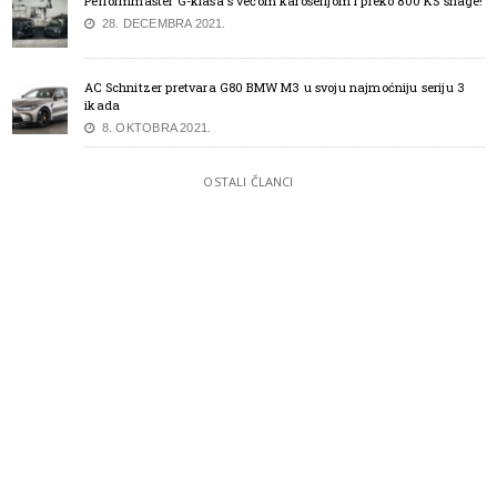
Performmaster G-klasa s većom karoserijom i preko 800 KS snage!
28. DECEMBRA 2021.
AC Schnitzer pretvara G80 BMW M3 u svoju najmoćniju seriju 3
ikada
8. OKTOBRA 2021.
OSTALI ČLANCI