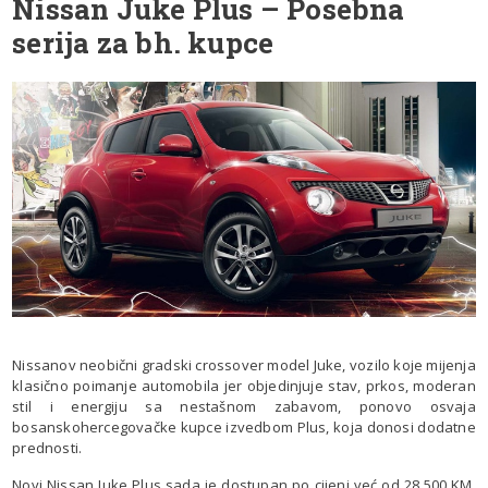
Nissan Juke Plus
– Posebna
serija za bh. kupce
Nissanov neobični gradski crossover model Juke, vozilo koje mijenja
klasično poimanje automobila jer objedinjuje stav, prkos, moderan
stil i energiju sa nestašnom zabavom, ponovo osvaja
bosanskohercegovačke kupce izvedbom Plus, koja donosi dodatne
prednosti.
Novi Nissan Juke Plus sada je dostupan po cijeni već od 28.500 KM.