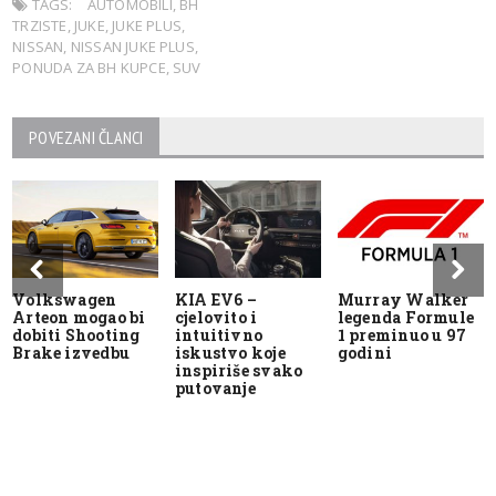
TAGS:
AUTOMOBILI
,
BH
TRZISTE
,
JUKE
,
JUKE PLUS
,
NISSAN
,
NISSAN JUKE PLUS
,
PONUDA ZA BH KUPCE
,
SUV
POVEZANI ČLANCI
Volkswagen
KIA EV6 –
Murray Walker
Arteon mogao bi
cjelovito i
legenda Formule
dobiti Shooting
intuitivno
1 preminuo u 97
Brake izvedbu
iskustvo koje
godini
inspiriše svako
putovanje