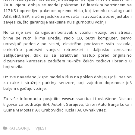
Za tu cijenu dobija se model pokretan 1.6 litarskim benzincem sa
117 KS i opremljen paketom opreme Visia, koji između ostalog nudi
ABS, EBD, ESP, zračne jastuke za vozača i suvozača, bočne jastuke i
zavjesice, što garantuje maksimalnu sigurnost u vožnji
No to nije sve. Za ugodan boravak u vozilu i vožnju bez stresa,
brine se ručni klima uređaj, radio CD, putni kompjuter, servo
upravljač podesiv po visini, električno podizanje svih stakala,
električno podesivi vanjski retrovizori i daljinsko centralno
zaključavanje, dok su za atraktivan nastup pored originalno
dizajnirane karoserije zaduženi 16-inčni čelični točkovi i branici u
boji vozila.
Uz sve navedeno, kupci modela Plus na poklon dobijaju još i naslon
za ruke i stražnje parking senzore, koji zajedno doprinose još
boljem ugođaju vožnje.
Za više informacija posjetite
www.nissan.ba
ili ovlaštene Nissan
trgovce za područje BiH; Autohit Sarajevo, Union Auto Banja Luka i
Guma M Mostar, AK Grabovičkić Tuzla i AC Ovnak Vitez.
KATEGORIJE:
VIJESTI