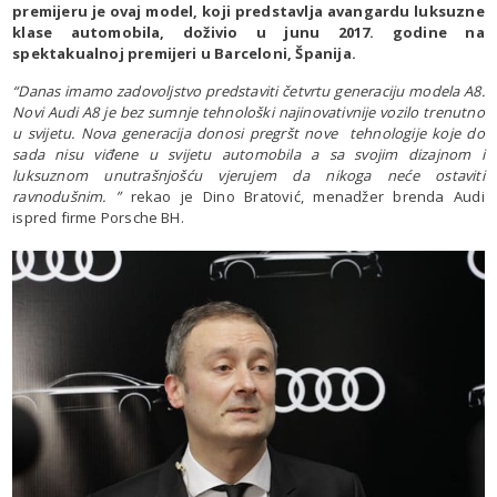
premijeru je ovaj model, koji predstavlja avangardu luksuzne
klase automobila, doživio u junu 2017. godine na
spektakualnoj premijeri u Barceloni, Španija.
“Danas imamo zadovoljstvo predstaviti četvrtu generaciju modela A8.
Novi Audi A8 je bez sumnje tehnološki najinovativnije vozilo trenutno
u svijetu. Nova generacija donosi pregršt nove tehnologije koje do
sada nisu viđene u svijetu automobila a sa svojim dizajnom i
luksuznom unutrašnjošću vjerujem da nikoga neće ostaviti
ravnodušnim. ”
rekao je Dino Bratović, menadžer brenda Audi
ispred firme Porsche BH.