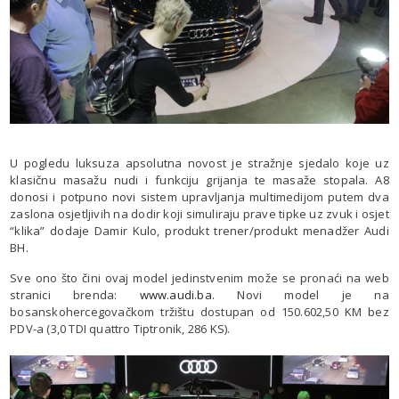
U pogledu luksuza apsolutna novost je stražnje sjedalo koje uz
klasičnu masažu nudi i funkciju grijanja te masaže stopala. A8
donosi i potpuno novi sistem upravljanja multimedijom putem dva
zaslona osjetljivih na dodir koji simuliraju prave tipke uz zvuk i osjet
“klika” dodaje Damir Kulo, produkt trener/produkt menadžer Audi
BH.
Sve ono što čini ovaj model jedinstvenim može se pronaći na web
stranici brenda:
www.audi.ba
. Novi model je na
bosanskohercegovačkom tržištu dostupan od 150.602,50 KM bez
PDV-a (3,0 TDI quattro Tiptronik, 286 KS).