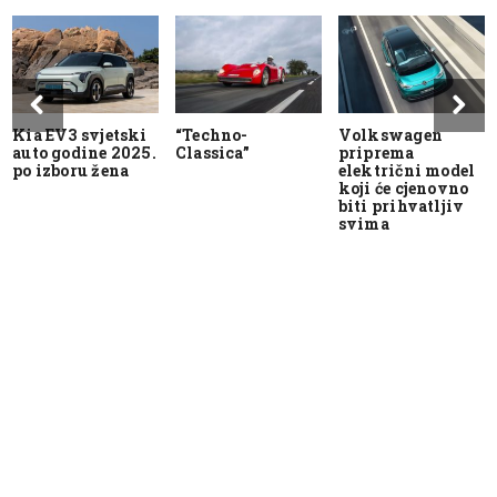
Kia EV3 svjetski
“Techno-
Volkswagen
auto godine 2025.
Classica”
priprema
po izboru žena
električni model
koji će cjenovno
biti prihvatljiv
svima