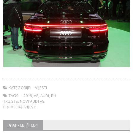
KATEGORIJE:
VIJESTI
TAGS:
2018
,
A8
,
AUDI
,
BH
TRZISTE
,
NOVI AUDI A8
,
PREMIJERA
,
VIJESTI
POVEZANI ČLANCI