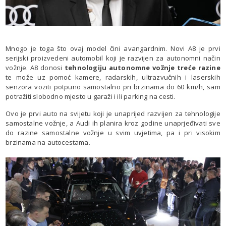
Mnogo je toga što ovaj model čini avangardnim. Novi A8 je prvi
serijski proizvedeni automobil koji je razvijen za autonomni način
vožnje. A8 donosi
tehnologiju autonomne vožnje treće razine
te može uz pomoć kamere, radarskih, ultrazvučnih i laserskih
senzora voziti potpuno samostalno pri brzinama do 60 km/h, sam
potražiti slobodno mjesto u garaži i ili parking na cesti.
Ovo je prvi auto na svijetu koji je unaprijed razvijen za tehnologije
samostalne vožnje, a Audi ih planira kroz godine unaprjeđivati sve
do razine samostalne vožnje u svim uvjetima, pa i pri visokim
brzinama na autocestama.