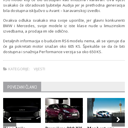
svakako će obradovati ljubitelje Audija jer je prethodna generacija
bila dostupna isključivo u Avant – karavanskoj izvedbi.
Ovakva odluka svakako ima svoje uporište, jer glavni konkurenti
BMW i Mercedes, svoje modele iz iste klase nude u limuzinskim
izvedbama, a prodaja im ide odlično.
Detaljnih informacija o budućem RS6 modelu nema, ali se vjeruje da
će ga pokretati motor snažan oko 605 KS. Špekuliše se da će biti
dostupna i snažnija Performance verzija sa oko 650 KS.
KATEGORIJE:
VIJESTI
POVEZANI ČLANCI