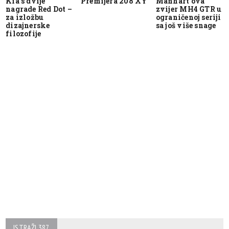
Kia s dvije
Premijera 208 XY
Manhart ova
nagrade Red Dot –
zvijer MH4 GTR u
za izložbu
ograničenoj seriji
dizajnerske
sa još više snage
filozofije
ISTRAŽI 387