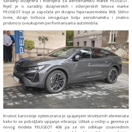
saradnji dizajnera i inženjera za aerodinamiku marke PEUGEOT.
Riječ je o saradnji dizajnerskih i inženjerskih timova marke
PEUGEOT koja je započela pri dizajnu hiperautomobila 9X8. Slično
tome, dizajn točkova omogućuje bolju aerodinamiku i znatno
pridonosi sveukupnim performansama automobila.
Krutost karoserije optimizirana je spajanjem strukturnih elemenata
kako bi se poboljšalo upijanje vibracija. Užitak u vožnji u genima je
novog modela PEUGEOT 408 pa se on odlikuje izvanrednim