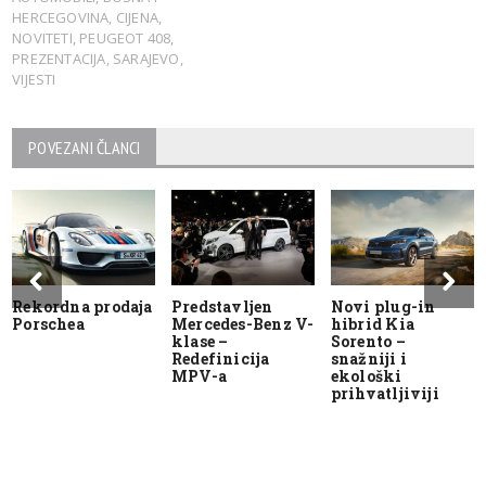
HERCEGOVINA
,
CIJENA
,
NOVITETI
,
PEUGEOT 408
,
PREZENTACIJA
,
SARAJEVO
,
VIJESTI
POVEZANI ČLANCI
Rekordna prodaja
Predstavljen
Novi plug-in
Porschea
Mercedes-Benz V-
hibrid Kia
klase –
Sorento –
Redefinicija
snažniji i
MPV-a
ekološki
prihvatljiviji