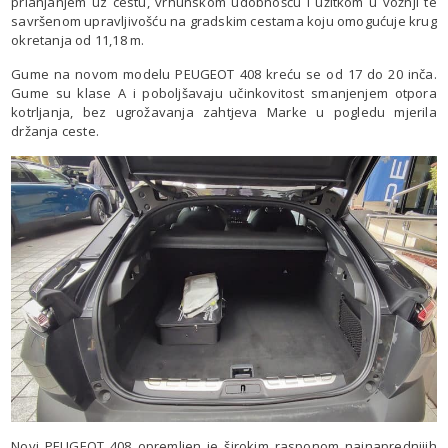
prianjanjem uz cestu, vrhunskom udobnošću i užitkom u vožnji te
savršenom upravljivošću na gradskim cestama koju omogućuje krug
okretanja od 11,18 m.
Gume na novom modelu PEUGEOT 408 kreću se od 17 do 20 inča.
Gume su klase A i poboljšavaju učinkovitost smanjenjem otpora
kotrljanja, bez ugrožavanja zahtjeva Marke u pogledu mjerila
držanja ceste.
Novi PEUGEOT 408 opremljen je širokim rasponom najnaprednijih