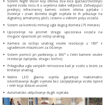
Sistem Night Vision koji otkriva živa bića (pješaci/životinje)
ispred vozila noću ili u uvjetima slabe vidljivosti. Zahvaljujući
prednjoj infracrvenoj kameri, sistem otkriva pješake i
životinje i izvan dometa dugih svjetala te ih prikazuje na
digitalnoj armaturnoj ploči, izravno u vidnom polju vozača.
Sistem za kontrolu mrtvog ugla dugog dometa (75 metara)
Upozorenje na promet straga: upozorava vozača na
moguće opasnosti pri vožnji unatrag.
Kamera za vožnju unatrag visoke rezolucije u 180° s
ugrađenom mlaznicom za čišćenje.
Sistem pomoći pri parkiranju u 360° s četiri kamere visoke
rezolucije (sprijeda, straga i bočno).
Prilagodba ugla vanjskih retrovizora kad je vozilo u brzini za
kretanje unatrag.
Matrix LED glavna svjetla garantuje maksimalno
iskorištavanje dugih svjetala bez zasljepljivanja vozila ispred
i onih koja dolaze ususret.
Automatsko uključivanje dugih svjetala.