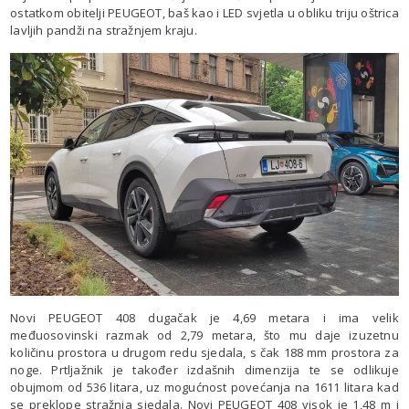
ostatkom obitelji PEUGEOT, baš kao i LED svjetla u obliku triju oštrica
lavljih pandži na stražnjem kraju.
Novi PEUGEOT 408 dugačak je 4,69 metara i ima velik
međuosovinski razmak od 2,79 metara, što mu daje izuzetnu
količinu prostora u drugom redu sjedala, s čak 188 mm prostora za
noge. Prtljažnik je također izdašnih dimenzija te se odlikuje
obujmom od 536 litara, uz mogućnost povećanja na 1611 litara kad
se preklope stražnja sjedala. Novi PEUGEOT 408 visok je 1,48 m i