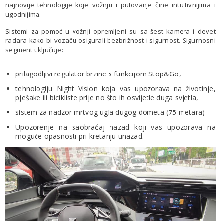
najnovije tehnologije koje vožnju i putovanje čine intuitivnijima i
ugodnijima.
Sistemi za pomoć u vožnji opremljeni su sa šest kamera i devet
radara kako bi vozaču osigurali bezbrižnost i sigurnost. Sigurnosni
segment uključuje:
prilagodljivi regulator brzine s funkcijom Stop&Go,
tehnologiju Night Vision koja vas upozorava na životinje,
pješake ili bicikliste prije no što ih osvijetle duga svjetla,
sistem za nadzor mrtvog ugla dugog dometa (75 metara)
Upozorenje na saobraćaj nazad koji vas upozorava na
moguće opasnosti pri kretanju unazad.