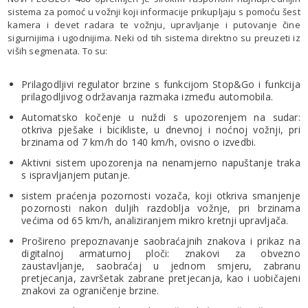
sistema za pomoć u vožnji koji informacije prikupljaju s pomoću šest
kamera i devet radara te vožnju, upravljanje i putovanje čine
sigurnijima i ugodnijima. Neki od tih sistema direktno su preuzeti iz
viših segmenata. To su:
Prilagodljivi regulator brzine s funkcijom Stop&Go i funkcija
prilagodljivog održavanja razmaka između automobila.
Automatsko kočenje u nuždi s upozorenjem na sudar:
otkriva pješake i bicikliste, u dnevnoj i noćnoj vožnji, pri
brzinama od 7 km/h do 140 km/h, ovisno o izvedbi.
Aktivni sistem upozorenja na nenamjerno napuštanje traka
s ispravljanjem putanje.
sistem praćenja pozornosti vozača, koji otkriva smanjenje
pozornosti nakon duljih razdoblja vožnje, pri brzinama
većima od 65 km/h, analiziranjem mikro kretnji upravljača.
Prošireno prepoznavanje saobraćajnih znakova i prikaz na
digitalnoj armaturnoj ploči: znakovi za obvezno
zaustavljanje, saobraćaj u jednom smjeru, zabranu
pretjecanja, završetak zabrane pretjecanja, kao i uobičajeni
znakovi za ograničenje brzine.