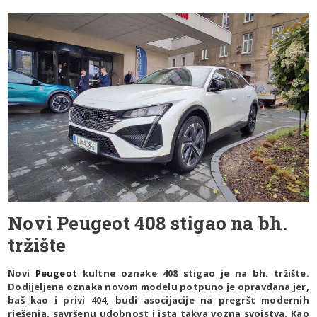
Novi Peugeot 408 stigao na bh.
tržište
Novi
Peugeot
kultne oznake 408 stigao je na bh. tržište.
Dodijeljena oznaka novom modelu potpuno je opravdana jer,
baš kao i privi 404, budi asocijacije na pregršt modernih
rješenja, savršenu udobnost i ista takva vozna svojstva. Kao