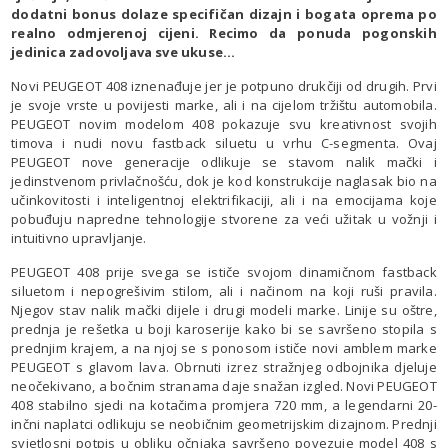
dodatni bonus dolaze specifičan dizajn i bogata oprema po
realno odmjerenoj cijeni. Recimo da ponuda pogonskih
jedinica zadovoljava sve ukuse…
Novi PEUGEOT 408 iznenađuje jer je potpuno drukčiji od drugih. Prvi
je svoje vrste u povijesti marke, ali i na cijelom tržištu automobila.
PEUGEOT novim modelom 408 pokazuje svu kreativnost svojih
timova i nudi novu fastback siluetu u vrhu C-segmenta. Ovaj
PEUGEOT nove generacije odlikuje se stavom nalik mački i
jedinstvenom privlačnošću, dok je kod konstrukcije naglasak bio na
učinkovitosti i inteligentnoj elektrifikaciji, ali i na emocijama koje
pobuđuju napredne tehnologije stvorene za veći užitak u vožnji i
intuitivno upravljanje.
PEUGEOT 408 prije svega se ističe svojom dinamičnom fastback
siluetom i nepogrešivim stilom, ali i načinom na koji ruši pravila.
Njegov stav nalik mački dijele i drugi modeli marke. Linije su oštre,
prednja je rešetka u boji karoserije kako bi se savršeno stopila s
prednjim krajem, a na njoj se s ponosom ističe novi amblem marke
PEUGEOT s glavom lava. Obrnuti izrez stražnjeg odbojnika djeluje
neočekivano, a bočnim stranama daje snažan izgled. Novi PEUGEOT
408 stabilno sjedi na kotačima promjera 720 mm, a legendarni 20-
inčni naplatci odlikuju se neobičnim geometrijskim dizajnom. Prednji
svjetlosni potpis u obliku očnjaka savršeno povezuje model 408 s