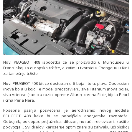
Novi PEUGEOT 408 ispočetka će se proizvoditi u Mulhouseu u
Francuskoj za europsko tržište, a zatim u tvornici u Chengduu u Kini
za tamošnje tržište.
Novi PEUGEOT 408 bit će dostupan u 6 boja i to u: plava Obsession
(nova boja u kojoj je model predstavljen), siva Titanium (nova boja),
siva Artense (samo u razini opreme Allure), crvena Elixir, bijela Pearl
i crna Perla Nera.
Posebna pažnja posvećena je aerodinamici novog modela
PEUGEOT 408 kako bi se poboljšala energetska ravnoteža.
Odbojnik, poklopac prtljažnika, difuzor, nosači, retrovizori, zaštite
podvozja… Svi dijelovi karoserije optimizirani su zahvaljujući bliskoj