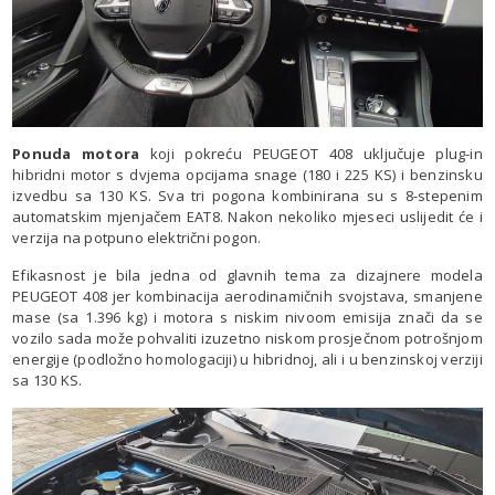
Ponuda motora
koji pokreću PEUGEOT 408 uključuje plug-in
hibridni motor s dvjema opcijama snage (180 i 225 KS) i benzinsku
izvedbu sa 130 KS. Sva tri pogona kombinirana su s 8-stepenim
automatskim mjenjačem EAT8. Nakon nekoliko mjeseci uslijedit će i
verzija na potpuno električni pogon.
Efikasnost je bila jedna od glavnih tema za dizajnere modela
PEUGEOT 408 jer kombinacija aerodinamičnih svojstava, smanjene
mase (sa 1.396 kg) i motora s niskim nivoom emisija znači da se
vozilo sada može pohvaliti izuzetno niskom prosječnom potrošnjom
energije (podložno homologaciji) u hibridnoj, ali i u benzinskoj verziji
sa 130 KS.