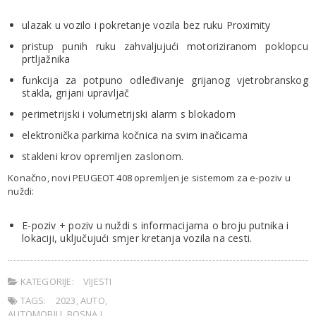
ulazak u vozilo i pokretanje vozila bez ruku Proximity
pristup punih ruku zahvaljujući motoriziranom poklopcu
prtljažnika
funkcija za potpuno odleđivanje grijanog vjetrobranskog
stakla, grijani upravljač
perimetrijski i volumetrijski alarm s blokadom
elektronička parkirna kočnica na svim inačicama
stakleni krov opremljen zaslonom.
Konačno, novi PEUGEOT 408 opremljen je sistemom za e-poziv u
nuždi:
E-poziv + poziv u nuždi s informacijama o broju putnika i
lokaciji, uključujući smjer kretanja vozila na cesti.
KATEGORIJE:
VIJESTI
TAGS:
2023
,
AUTO
,
AUTOMOBILI
,
BOSNA I