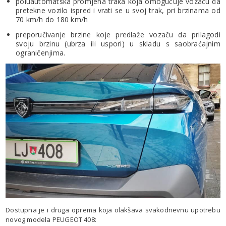
poluautomatska promjena traka koja omogućuje vozaču da
pretekne vozilo ispred i vrati se u svoj trak, pri brzinama od
70 km/h do 180 km/h
preporučivanje brzine koje predlaže vozaču da prilagodi
svoju brzinu (ubrza ili uspori) u skladu s saobraćajnim
ograničenjima.
Dostupna je i druga oprema koja olakšava svakodnevnu upotrebu
novog modela PEUGEOT 408: