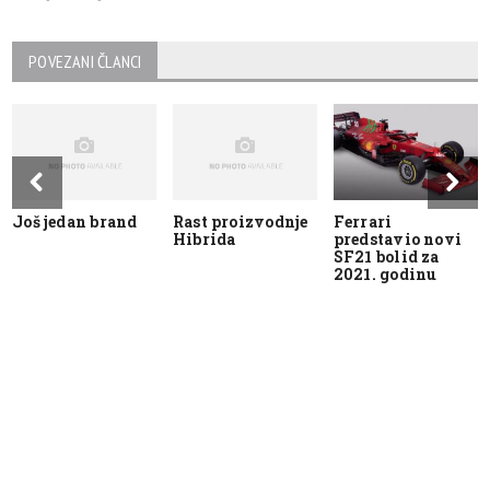
POVEZANI ČLANCI
Još jedan brand
Rast proizvodnje
Ferrari
Hibrida
predstavio novi
SF21 bolid za
2021. godinu