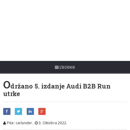
IZBORNIK
O
držano 5. izdanje Audi B2B Run
utrke
Piše: carlander
,
3. Oktobra 2022.