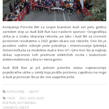
Kompanija Porsche BiH sa svojim brandom Audi već petu godinu
zaredom stoji uz Audi B2B Run kao naslovni sponzor. Ovogodišnja
utrka je u znaku obaranja rekorda, pa tako i Audi BH sa izvrsnim
poslovnim rezultatima u 2022 godini obara sve rekorde. Ono što je
posebno važno izdvojiti jeste potražnja i interesovanje ljubitelja
četverotočkaša za modelima Audi e-tron GT i Q4 e-tron što je najbolji
dokaz svjesnosti svih prednosti električnih vozila i budućnosti
elektromobilnosti u Bosni i Hercegovini.
Audi B2B Run je još jednom potvrdio status najmasovnije
pojedinačne utrke u zemlji koja podiže poslovnu zajednicu na noge
a Audi je ponosan što je dio ove uspješne priče.
KATEGORIJE:
VIJESTI
TAGS:
2022
,
AUDI
,
AUDI
B2B RUN
,
AUTOMOBILI
,
SARAJEVO
,
VIJESTI