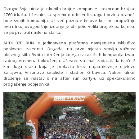
Ovogodišnja utrka je okupila brojne kompanije i rekordan broj od
1760 trkača. Učesnici su spremno odmjerili snagu i brzinu braneći
boje svojih kompanija. Uz već poznate timove koji ne propuštaju
ovu utrku, ovogodišnje izdanje je obilježio veliki broj ekipa koje su
se po prvi put našle na startu.
AUDI B2B RUN je jedinstvena platforma namijenjena isključivo
poslovnoj zajednici. Događaj na prvo mjesto stavlja važnost
aktivnog stila života i druženja kolega iz različitih kompanija izvan
radnog vremena i okruženja. Učesnici su imali zadatak da istrče 5
km dugu stazu koja je prolazila kroz najatraktivnije dijelove
Sarajeva, Vilsonovo šetalište i stadion Grbavica. Nakon utrke,
druženje se nastavilo na after run party-u uz spektakularno
proglašenje pobjednika.