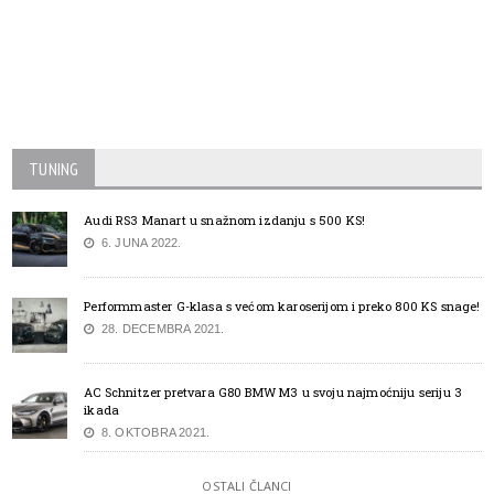
TUNING
Audi RS3 Manart u snažnom izdanju s 500 KS!
6. JUNA 2022.
Performmaster G-klasa s većom karoserijom i preko 800 KS snage!
28. DECEMBRA 2021.
AC Schnitzer pretvara G80 BMW M3 u svoju najmoćniju seriju 3
ikada
8. OKTOBRA 2021.
OSTALI ČLANCI