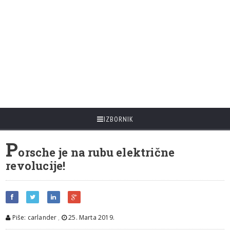
IZBORNIK
P
orsche je na rubu električne
revolucije!
Piše: carlander
,
25. Marta 2019.