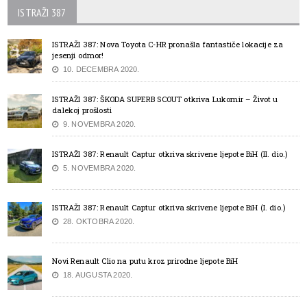
ISTRAŽI 387
ISTRAŽI 387: Nova Toyota C-HR pronašla fantastiče lokacije za
jesenji odmor!
10. DECEMBRA 2020.
ISTRAŽI 387: ŠKODA SUPERB SCOUT otkriva Lukomir – Život u
dalekoj prošlosti
9. NOVEMBRA 2020.
ISTRAŽI 387: Renault Captur otkriva skrivene ljepote BiH (II. dio.)
5. NOVEMBRA 2020.
ISTRAŽI 387: Renault Captur otkriva skrivene ljepote BiH (I. dio.)
28. OKTOBRA 2020.
Novi Renault Clio na putu kroz prirodne ljepote BiH
18. AUGUSTA 2020.