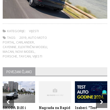
KATEGORIJE:
VIJESTI
TAGS:
2019
,
AUTO MOTO
PORTAL
,
CARLANDER
,
CAYENNE
,
ELEKTRIČNI MODELI
,
MACAN
,
NOVI MODEL
,
PORSCHE
,
TAYCAN
,
VIJESTI
POVEZANI ČLANCI
ŠKODA BiH i
Nagrada za Rapid
Izaberi “Test