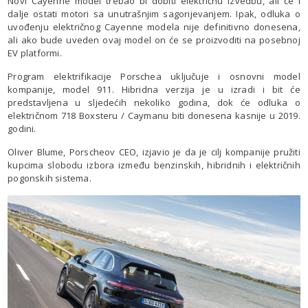
Novi Cayenne model trebao bi dobiti električnu izvedbu, ali će i
dalje ostati motori sa unutrašnjim sagorijevanjem. Ipak, odluka o
uvođenju električnog Cayenne modela nije definitivno donesena,
ali ako bude uveden ovaj model on će se proizvoditi na posebnoj
EV platformi.
Program elektrifikacije Porschea uključuje i osnovni model
kompanije, model 911. Hibridna verzija je u izradi i bit će
predstavljena u sljedećih nekoliko godina, dok će odluka o
električnom 718 Boxsteru / Caymanu biti donesena kasnije u 2019.
godini.
Oliver Blume, Porscheov CEO, izjavio je da je cilj kompanije pružiti
kupcima slobodu izbora između benzinskih, hibridnih i električnih
pogonskih sistema.