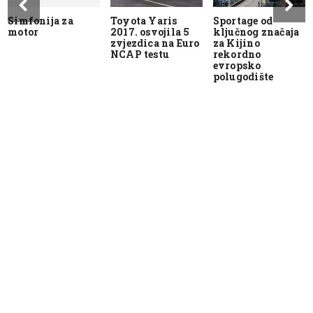
Simfonija za
Toyota Yaris
Sportage od
motor
2017. osvojila 5
ključnog značaja
zvjezdica na Euro
za Kijino
NCAP testu
rekordno
evropsko
polugodište