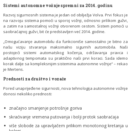
Sistemi autonomne vožnje spremni za 2014. godinu
Razvoj sigurnosnih sistema je jedan od obilježja Volva. Prvi fokus je
na razvoju sistema pomoći u sporoj vožnji, odnosno prilikom gužvi,
a zatim na samostalnoj vožnji otvorenom cestom. Sistem pomoći u
saobraćajnoj gužvi, bit će predstavljen već 2014. godine.
„Omogućavanje automobilu da funkcioniše samostalno je bitno za
našu viziju stvaranja maksimalno sigurnih automobila. Naši
postojeći sistemi automatskog kočenja, održavanja pravca i
adaptivnog tempomata su praktično naši prvi koraci. Sada idemo
korak dalje sa kompleksnijim sistemima autonomne vožnje“ – rekao
je Mertens.
Prednosti za društvo i vozače
Pored unaprijeđene sigurnosti, nova tehnologija autonomne vožnje
donosi nekoliko prednosti:
značajno smanjenje potrošnje goriva
skraćivanje vremena putovanja i bolji protok saobraćaja
više slobode za upravljačem prilikom monotonog kretanja u
koloni