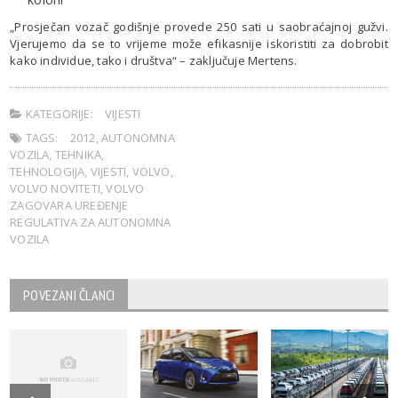
„Prosječan vozač godišnje provede 250 sati u saobraćajnoj gužvi.
Vjerujemo da se to vrijeme može efikasnije iskoristiti za dobrobit
kako individue, tako i društva“ – zaključuje Mertens.
KATEGORIJE:
VIJESTI
TAGS:
2012
,
AUTONOMNA
VOZILA
,
TEHNIKA
,
TEHNOLOGIJA
,
VIJESTI
,
VOLVO
,
VOLVO NOVITETI
,
VOLVO
ZAGOVARA UREĐENJE
REGULATIVA ZA AUTONOMNA
VOZILA
POVEZANI ČLANCI