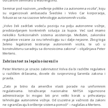
održanom seminaru u Washingtonu.
Seminar pod nazivom „uređenje politike za autonomna vozila“, koju
su organizovali ambasada Švedske i Volvo Car korporacija,
fokusirao se na izazove tehnologije autonomnih vozila.
„Volvo želi zadržati vodeću poziciju na polju autonomne vožnje,
predstavljanjem konkretnih solucija za kupce. Već sad imamo
nekoliko funkcionalnih sistema asistencije. Međutim, zakonske
regulative vezane za ovu tehnologiju su i dalje nejasne. Zbog toga
želimo legalizirati testiranje autonomnih vozila, te ući u
konstruktivnu saradnju sa donosiocima zakona“ – objašnjava Peter
Mertens.
Zabrinutost za legalno šarenilo
Peter Mertens je izrazio zabrinutost Volva da bi različite regulative
u različitim državama, dovele do svojevrsnog šarenila zakona i
pravila.
„Zato je bitno da američke vlasti porade na uniformnim
regulativama. Istraživanje nacionalne NHTSA sigurnosne
administracije bi mogao biti prvi veliki korak u prihvatanju
tehnologije autonomne vožnje. Od izuzetne je važnosti da zakoni
ne ograničavaju korištenje sistema pomoći“ – naglašava Mertens.