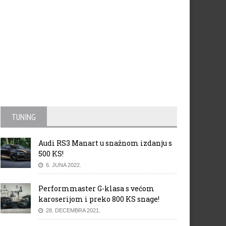
TUNING
Audi RS3 Manart u snažnom izdanju s
500 KS!
6. JUNA 2022.
Performmaster G-klasa s većom
karoserijom i preko 800 KS snage!
28. DECEMBRA 2021.