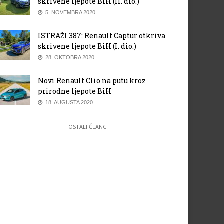
skrivene ljepote BiH (II. dio.)
5. NOVEMBRA 2020.
ISTRAŽI 387: Renault Captur otkriva
skrivene ljepote BiH (I. dio.)
28. OKTOBRA 2020.
Novi Renault Clio na putu kroz
prirodne ljepote BiH
18. AUGUSTA 2020.
OSTALI ČLANCI
abran “Test automobil godine
Proljetna akcija u F-Autocen
22”: Savremeni pobjednici!