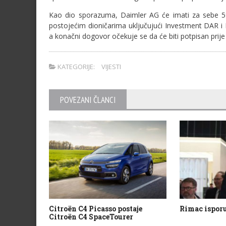
Kao dio sporazuma, Daimler AG će imati za sebe 5% 
postojećim dioničarima uključujući Investment DAR i 
a konačni dogovor očekuje se da će biti potpisan prije
KATEGORIJE:
VIJESTI
POVEZANI ČLANCI
Citroën C4 Picasso postaje
Rimac isporu
Citroën C4 SpaceTourer