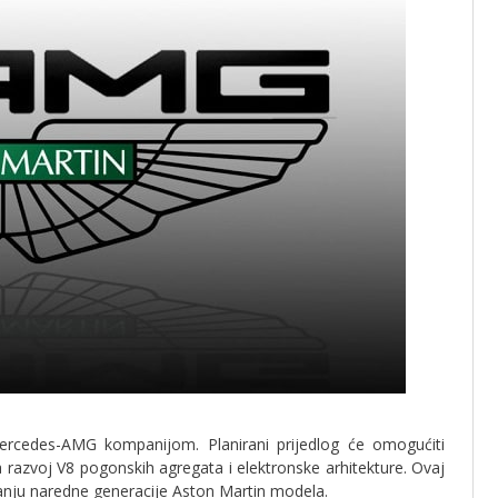
ercedes-AMG kompanijom. Planirani prijedlog će omogućiti
razvoj V8 pogonskih agregata i elektronske arhitekture. Ovaj
anju naredne generacije Aston Martin modela.