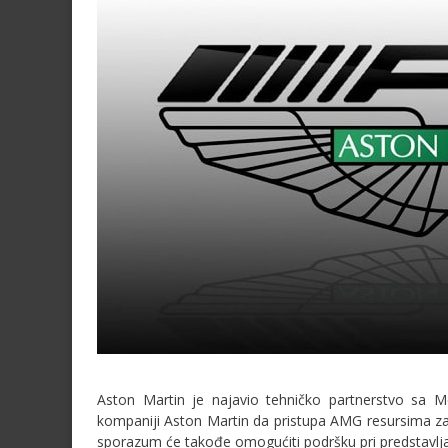
Aston Martin je najavio tehničko partnerstvo sa M
kompaniji Aston Martin da pristupa AMG resursima za 
sporazum će takođe omogućiti podršku pri predstavlj