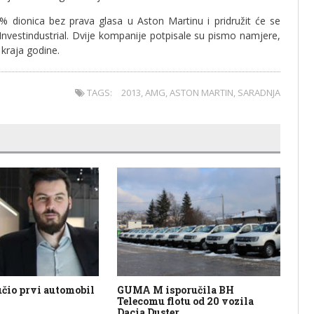
dionica bez prava glasa u Aston Martinu i pridružit će se
Investindustrial. Dvije kompanije potpisale su pismo namjere,
 kraja godine.
TAGS:
2013
,
AMG
,
ASTON MARTIN
,
SARADNJA
čio prvi automobil
GUMA M isporučila BH
Iz
Telecomu flotu od 20 vozila
20
Dacia Duster