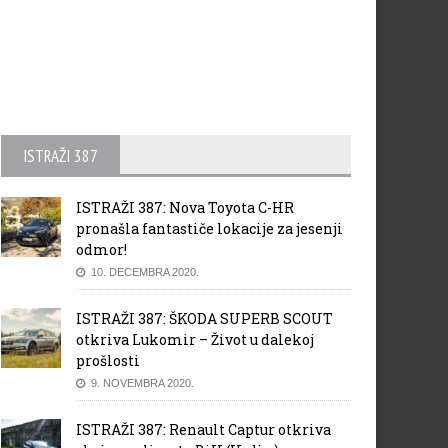
ISTRAŽI 387
ISTRAŽI 387: Nova Toyota C-HR
pronašla fantastiče lokacije za jesenji
odmor!
10. DECEMBRA 2020.
ISTRAŽI 387: ŠKODA SUPERB SCOUT
otkriva Lukomir – Život u dalekoj
prošlosti
9. NOVEMBRA 2020.
ISTRAŽI 387: Renault Captur otkriva