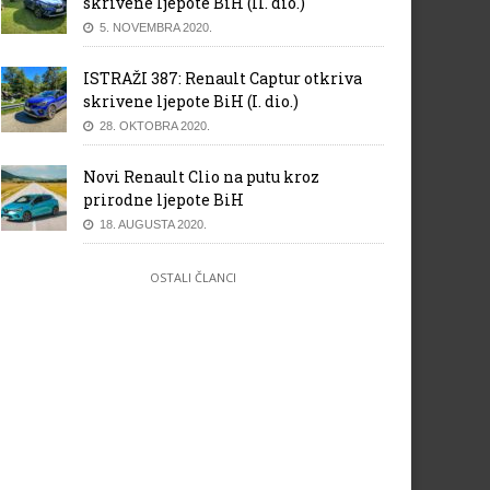
skrivene ljepote BiH (II. dio.)
5. NOVEMBRA 2020.
ISTRAŽI 387: Renault Captur otkriva
skrivene ljepote BiH (I. dio.)
28. OKTOBRA 2020.
Novi Renault Clio na putu kroz
prirodne ljepote BiH
18. AUGUSTA 2020.
OSTALI ČLANCI