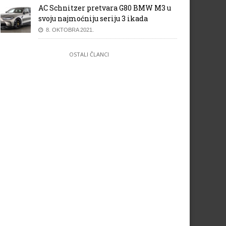
AC Schnitzer pretvara G80 BMW M3 u
svoju najmoćniju seriju 3 ikada
8. OKTOBRA 2021.
OSTALI ČLANCI