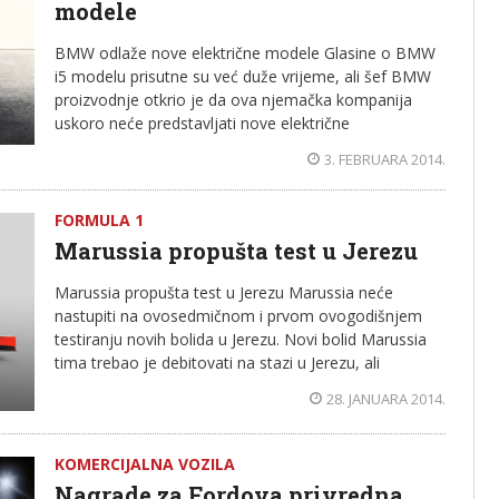
modele
BMW odlaže nove električne modele Glasine o BMW
i5 modelu prisutne su već duže vrijeme, ali šef BMW
proizvodnje otkrio je da ova njemačka kompanija
uskoro neće predstavljati nove električne
3. FEBRUARA 2014.
FORMULA 1
Marussia propušta test u Jerezu
Marussia propušta test u Jerezu Marussia neće
nastupiti na ovosedmičnom i prvom ovogodišnjem
testiranju novih bolida u Jerezu. Novi bolid Marussia
tima trebao je debitovati na stazi u Jerezu, ali
28. JANUARA 2014.
KOMERCIJALNA VOZILA
Nagrade za Fordova privredna