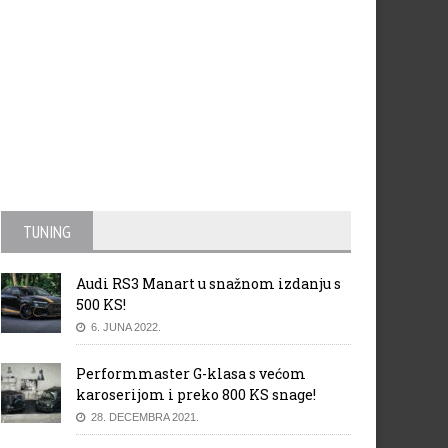
TUNING
Audi RS3 Manart u snažnom izdanju s
500 KS!
6. JUNA 2022.
Performmaster G-klasa s većom
karoserijom i preko 800 KS snage!
28. DECEMBRA 2021.