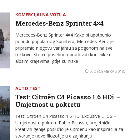
KOMERCIJALNA VOZILA
Mercedes-Benz Sprinter 4×4
Mercedes-Benz Sprinter 4×4 Kako bi upotpunio
ponudu popularnog Sprintera, Mercedes-Benz je
pripremio njegovu varijantu sa pogonom na sve
točkove, što će posebno obradovati korisnike u
alpsim krajevima, gdje su niske
5. DECEMBRA 2013.
AUTO TEST
Test: Citroën C4 Picasso 1.6 HDi –
Umjetnost u pokretu
Test: Citroën C4 Picasso 1.6 HDi Exclusive ETG6 –
Umjetnost u pokretu Pablo Picasso, umjetnički
kreativni genije poslužio je Citroënu kao inspiracija za
stvaranje nove filozofije u dizajniranju