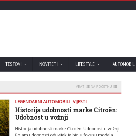
TESTOVI
NOVITETI
LIFESTYLE
AUTOMOBIL
VRATI SE NA POČETNU
LEGENDARNI AUTOMOBILI
VIJESTI
Historija udobnosti marke Citroën:
Udobnost u vožnji
Historija udobnosti marke Citroën: Udobnost u vožnji
Pojam udobnosti oduvijek je bio u fokusu modela