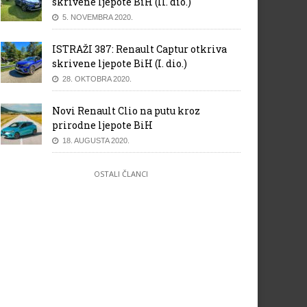
skrivene ljepote BiH (II. dio.)
5. NOVEMBRA 2020.
ISTRAŽI 387: Renault Captur otkriva
skrivene ljepote BiH (I. dio.)
28. OKTOBRA 2020.
Novi Renault Clio na putu kroz
prirodne ljepote BiH
18. AUGUSTA 2020.
OSTALI ČLANCI