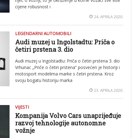
riječ o vožnji, to je okruženje u kome vozači sve više
cijene robusnost i
24. APRILA 2020.
LEGENDARNI AUTOMOBILI
Audi muzej u Ingolstadtu: Priča o
četiri prstena 3. dio
Audi muzej u Ingolstadtu: Priča o četiri prstena 3. dio
Vrhunac „Priče o četiri prstena” posvećen je historiji i
motosport modelima marke s četiri prstena. Kroz
svoju bogatu historiju marka
23. APRILA 2020.
VIJESTI
Kompanija Volvo Cars unaprijeđuje
razvoj tehnologije autonomne
vožnje