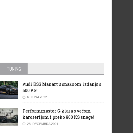
TUNING
Audi RS3 Manart u snažnom izdanju s
500 KS!
6. JUNA 2022.
Performmaster G-klasa s većom
karoserijom i preko 800 KS snage!
28. DECEMBRA 2021.