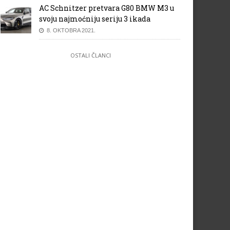
AC Schnitzer pretvara G80 BMW M3 u
svoju najmoćniju seriju 3 ikada
8. OKTOBRA 2021.
OSTALI ČLANCI