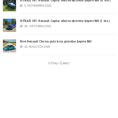
ISTRAŽI 387: Renault Captur otkriva skrivene ljepote BiH (II. dio.)
5. NOVEMBRA 2020.
ISTRAŽI 387: Renault Captur otkriva skrivene ljepote BiH (I. dio.)
28. OKTOBRA 2020.
Novi Renault Clio na putu kroz prirodne ljepote BiH
18. AUGUSTA 2020.
OSTALI ČLANCI