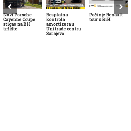
Novi Porsche
Besplatna
Počinje Renault
Cayenne Coupe
kontrola
tour u BiH
stigao na BH
amortizera u
tržište
Unitrade centru
Sarajevo