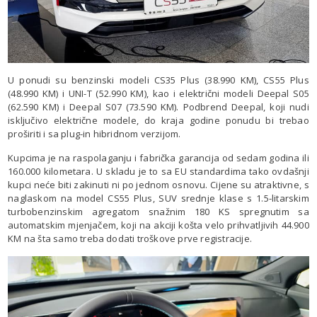
U ponudi su benzinski modeli CS35 Plus (38.990 KM), CS55 Plus
(48.990 KM) i UNI-T (52.990 KM), kao i električni modeli Deepal S05
(62.590 KM) i Deepal S07 (73.590 KM). Podbrend Deepal, koji nudi
isključivo električne modele, do kraja godine ponudu bi trebao
proširiti i sa plug-in hibridnom verzijom.
Kupcima je na raspolaganju i fabrička garancija od sedam godina ili
160.000 kilometara. U skladu je to sa EU standardima tako ovdašnji
kupci neće biti zakinuti ni po jednom osnovu. Cijene su atraktivne, s
naglaskom na model CS55 Plus, SUV srednje klase s 1.5-litarskim
turbobenzinskim agregatom snažnim 180 KS spregnutim sa
automatskim mjenjačem, koji na akciji košta velo prihvatljivih 44.900
KM na šta samo treba dodati troškove prve registracije.