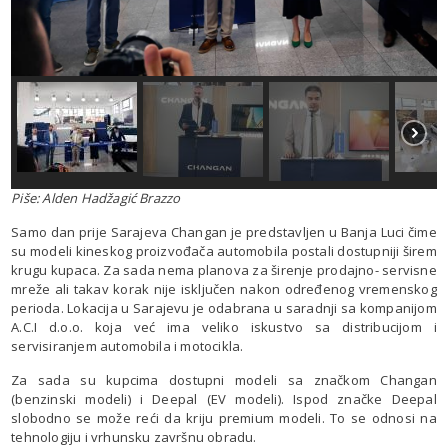
Piše: Alden Hadžagić Brazzo
Samo dan prije Sarajeva Changan je predstavljen u Banja Luci čime
su modeli kineskog proizvođača automobila postali dostupniji širem
krugu kupaca. Za sada nema planova za širenje prodajno- servisne
mreže ali takav korak nije isključen nakon određenog vremenskog
perioda. Lokacija u Sarajevu je odabrana u saradnji sa kompanijom
A.C.I d.o.o. koja već ima veliko iskustvo sa distribucijom i
servisiranjem automobila i motocikla.
Za sada su kupcima dostupni modeli sa značkom Changan
(benzinski modeli) i Deepal (EV modeli). Ispod značke Deepal
slobodno se može reći da kriju premium modeli. To se odnosi na
tehnologiju i vrhunsku završnu obradu.