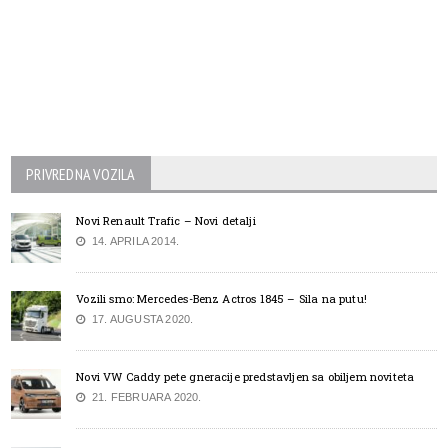
PRIVREDNA VOZILA
Novi Renault Trafic – Novi detalji
14. APRILA 2014.
Vozili smo: Mercedes-Benz Actros 1845 – Sila na putu!
17. AUGUSTA 2020.
Novi VW Caddy pete gneracije predstavljen sa obiljem noviteta
21. FEBRUARA 2020.