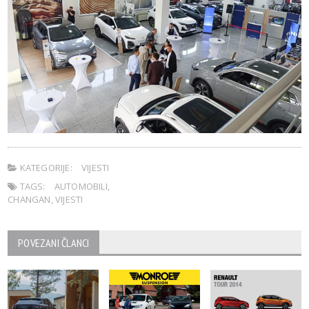
KATEGORIJE:
VIJESTI
TAGS:
AUTOMOBILI
,
CHANGAN
,
VIJESTI
POVEZANI ČLANCI