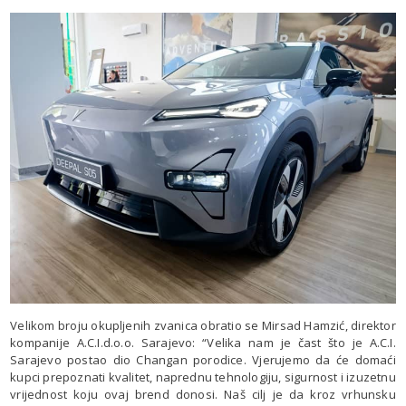
Velikom broju okupljenih zvanica obratio se Mirsad Hamzić, direktor
kompanije A.C.I.d.o.o. Sarajevo: “Velika nam je čast što je A.C.I.
Sarajevo postao dio Changan porodice. Vjerujemo da će domaći
kupci prepoznati kvalitet, naprednu tehnologiju, sigurnost i izuzetnu
vrijednost koju ovaj brend donosi. Naš cilj je da kroz vrhunsku