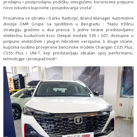
prodajnu i postprodajnu podršku omogućimo korisnicima potpuno
novo iskustvo kupovine i posjedovanja vozila”.
Prisutnima se obratio i Darko Radonjić, Brand Manager Automotive
divizije OMR Grupe sa sjedištem u Beogradu : “Našu tržišnu
strategiju gradimo u dva pravca. S jedne strane predstavljamo
električnu budućnost kroz Deepal modele S05 i S07, dostupne u
potpuno električnim i plug-in hibridnim verzijama. S druge strane,
kupcima nudimo provjerene benzinske modele Changan CS35 Plus,
CS55 Plus i UNI-T, koji predstavljaju idealan spoj performansi,
tehnologije i pristupačnosti”.