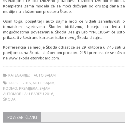
Sveukupno će biti izloženo jedanaest različitih izvedbi modela.
Kompletna gama modela će se moći doživjeti od drugog dana za
medije na izložbenom prostoru Škode.
Osim toga, posjetitelji auto sajma moći će vidjeti zanimljivosti o
tematskim svjetovima Škode: biciklizmu, hokeju na ledu i
mogućnostima povezivanja. Škoda Design Lab “PRECIOSA” će usto
prikazati višestrane karakteristike novog Škoda dizajna.
Konferencija za medije Škoda održat će se 29. oktobra u 7.45 sati u
paviljonu 4 na Škoda izložbenom prostoru 215 i prenosit će se uživo
na www.skoda-storyboard.com.
KATEGORIJE:
AUTO SAJAM
TAGS:
2016
,
AUTO SAJAM
,
KODIAQ
,
PREMIJERA
,
SAJAM
AUTOMOBILA U PARIZU 2016
,
ŠKODA
POVEZANI ČLANCI