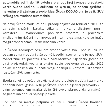
automobila od 1. do 16. oktobra prvi put široj javnosti predstaviti
vozilo Škoda Kodiaq. S dužinom od 4,70 m, do sedam sjedišta i
najvećim prtljažnikom u svojoj klasi Škoda KODIAQ prvi je veliki SUV
češkog proizvođača automobila.
Najnoviji Škoda model će se u prodaji pojaviti od februara 2017. i to
sa svim snažnim karakteristikama marke: s dizajnom punim
karaktera i izvanrednom ponudom prostora, s praktičnim
inteligentnim rješenjima i inovativnim tehnologijama, koje se inače
mogu pronaći samo u višim klasama vozila.
Sa Škoda Kodiaqom češki proizvođač vozila svoju ponudu širi na
sedam gama modela i više od 40 izvedbi. Istovremeno je novi SUV-
model znak za početak široke SUV-ofenzive. Sljedećih godina će
ovaj proizvođač vozila u okviru svoje poslovne strategije 2025
novim modelima dalje jačati svoju poziciju u važnom i dinamično
rastućem SVU-segmentu.
Škoda će još povećati atraktivnost svoje palete modela i za marku
pridobiti nove grupe. A tu je Škoda Kodiaq sljedeći predvodnik. S
ovim automobilom marka dalje širi svoje planove da u najvišim
segmentima ponudi najbolje pakete.
Prvi dan za medije potpuno će biti u znaku Škoda Kodiaqa.