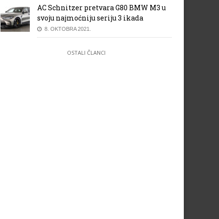
AC Schnitzer pretvara G80 BMW M3 u
svoju najmoćniju seriju 3 ikada
8. OKTOBRA 2021.
OSTALI ČLANCI