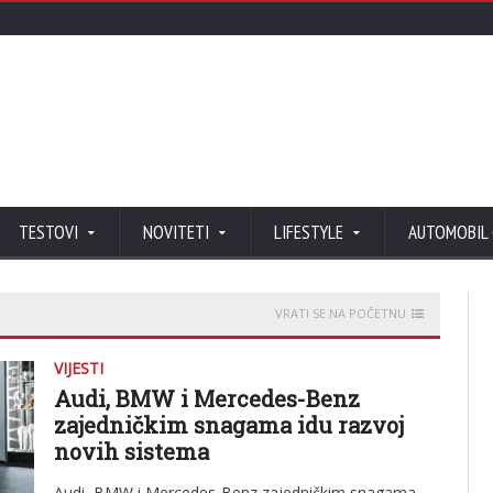
TESTOVI
NOVITETI
LIFESTYLE
AUTOMOBIL
VRATI SE NA POČETNU
VIJESTI
Audi, BMW i Mercedes-Benz
zajedničkim snagama idu razvoj
novih sistema
Audi, BMW i Mercedes-Benz zajedničkim snagama