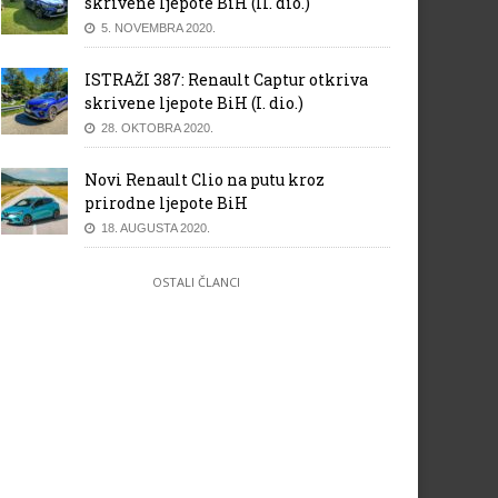
skrivene ljepote BiH (II. dio.)
5. NOVEMBRA 2020.
ISTRAŽI 387: Renault Captur otkriva
skrivene ljepote BiH (I. dio.)
28. OKTOBRA 2020.
Novi Renault Clio na putu kroz
prirodne ljepote BiH
18. AUGUSTA 2020.
OSTALI ČLANCI