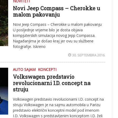
NOVITETI
Novi Jeep Compass – Cherokke u
malom pakovanju
Novi Jeep Compass – Cherokke u malom pakovanju
U posljednje vrijeme bilo je dosta objava
kompjuterskih simulacija novog Jepp Compassa.
Nagađanjima je došao kraj jer ovu su službene
fotografije. Iskreno
30. SEPTEMBRA 2016.
AUTO SAJAM
KONCEPTI
Volkswagen predstavio
revolucionarni I.D. concept na
struju
Volkswagen predstavio revolucionarni I.D. concept na
struju Volkswagen je na sajmu automobila u Parizu
predstavio električni konceptni model pod imenom
I.D. Volkswagen s predstavljenim konceptom I.D. želi