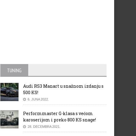
TUNING
Audi RS3 Manart u snažnom izdanju s
500 KS!
6. JUNA 2022.
Performmaster G-klasa s većom
karoserijom i preko 800 KS snage!
28. DECEMBRA 2021.