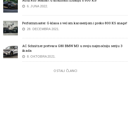
Audi RS3 Manart u snažnom izdanju s 500 KS!
6. JUNA 2022.
Performmaster G-klasa s većom karoserijom i preko 800 KS snage!
28. DECEMBRA 2021.
AC Schnitzer pretvara G80 BMW M3 u svoju najmoćniju seriju 3
ikada
8. OKTOBRA 2021.
OSTALI ČLANCI