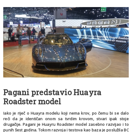
Pagani predstavio Huayra
Roadster model
Iako je riječ o Huayra modelu koji nema krov, po čemu bi se dalo
reći da je identičan onom sa tvrdim krovom, stvari ipak stoje
drugačije. Pagani je Huayru Roadster model zasebno razvijao i to
punih šest godina. Tokom razvoja i testova kao baza je poslužila BC