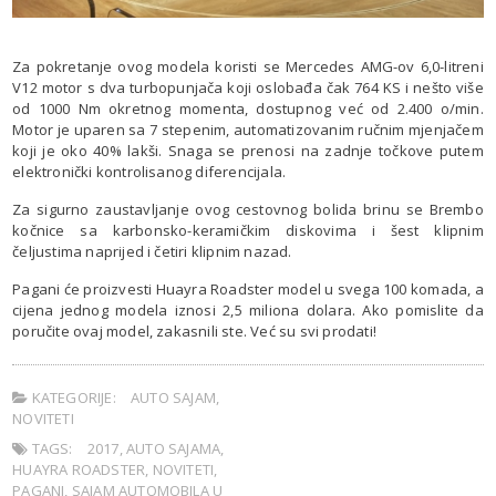
Za pokretanje ovog modela koristi se Mercedes AMG-ov 6,0-litreni
V12 motor s dva turbopunjača koji oslobađa čak 764 KS i nešto više
od 1000 Nm okretnog momenta, dostupnog već od 2.400 o/min.
Motor je uparen sa 7 stepenim, automatizovanim ručnim mjenjačem
koji je oko 40% lakši. Snaga se prenosi na zadnje točkove putem
elektronički kontrolisanog diferencijala.
Za sigurno zaustavljanje ovog cestovnog bolida brinu se Brembo
kočnice sa karbonsko-keramičkim diskovima i šest klipnim
čeljustima naprijed i četiri klipnim nazad.
Pagani će proizvesti Huayra Roadster model u svega 100 komada, a
cijena jednog modela iznosi 2,5 miliona dolara. Ako pomislite da
poručite ovaj model, zakasnili ste. Već su svi prodati!
KATEGORIJE:
AUTO SAJAM
,
NOVITETI
TAGS:
2017
,
AUTO SAJAMA
,
HUAYRA ROADSTER
,
NOVITETI
,
PAGANI
,
SAJAM AUTOMOBILA U