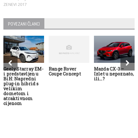
ZENEVI 2017
POVEZANI ČLANCI
Geely Starray EM-
Range Rover
Mazda CX-3 –
i predstavljen u
Coupe Concept
Izlet u nepoznato,
BiH: Napredni
ili…?
plug-in hibrid s
velikim
dometom i
atraktivnom
cijenom