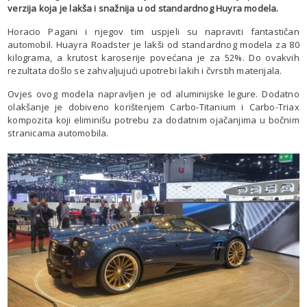
verzija koja je lakša i snažnija u od standardnog Huyra modela.
Horacio Pagani i njegov tim uspjeli su napraviti fantastičan
automobil. Huayra Roadster je lakši od standardnog modela za 80
kilograma, a krutost karoserije povećana je za 52%. Do ovakvih
rezultata došlo se zahvaljujući upotrebi lakih i čvrstih materijala.
Ovjes ovog modela napravljen je od aluminijske legure. Dodatno
olakšanje je dobiveno korištenjem Carbo-Titanium i Carbo-Triax
kompozita koji eliminišu potrebu za dodatnim ojačanjima u bočnim
stranicama automobila.