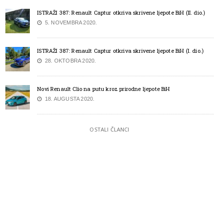
ISTRAŽI 387: Renault Captur otkriva skrivene ljepote BiH (II. dio.)
5. NOVEMBRA 2020.
ISTRAŽI 387: Renault Captur otkriva skrivene ljepote BiH (I. dio.)
28. OKTOBRA 2020.
Novi Renault Clio na putu kroz prirodne ljepote BiH
18. AUGUSTA 2020.
OSTALI ČLANCI