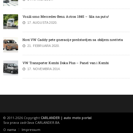
Vozili smo: Mercedes-Benz Actros 1845 – Sila na putu!
17. AUGUSTA 2020.
Novi VW Caddy pete gneracije predstavljen sa obiljem noviteta
21. FEBRUARA 2020.
VW Transporter Kombi Doka Plus – Panel van i Kombi
17. NOVEMBRA 2014.
© 2011-2026 Copyright
CARLANDER | auto moto portal
.
Sva prava zadržava
CARLANDER.BA
.
O nama
Impressum