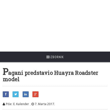
IZBORNIK
P
agani predstavio Huayra Roadster
model
Piše: E. Kalender
,
7. Marta 2017.