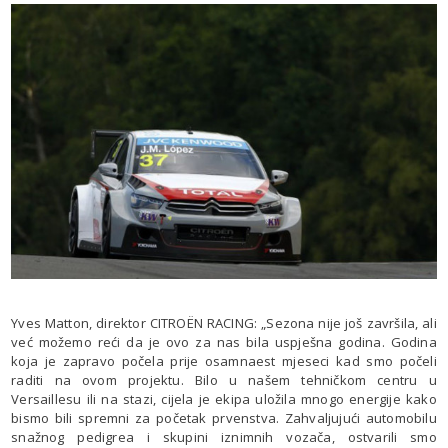
Yves Matton, direktor CITROËN RACING: „Sezona nije još završila, ali
već možemo reći da je ovo za nas bila uspješna godina. Godina
koja je zapravo počela prije osamnaest mjeseci kad smo počeli
raditi na ovom projektu. Bilo u našem tehničkom centru u
Versaillesu ili na stazi, cijela je ekipa uložila mnogo energije kako
bismo bili spremni za početak prvenstva. Zahvaljujući automobilu
snažnog pedigrea i skupini iznimnih vozača, ostvarili smo