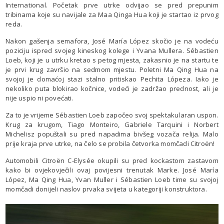
International. Početak prve utrke odvijao se pred prepunim
tribinama koje su navijale za Maa Qinga Hua koji je startao iz prvog
reda.
Nakon gašenja semafora, José María López skočio je na vodeću
poziciju ispred svojeg kineskog kolege i Yvana Mullera. Sébastien
Loeb, koji je u utrku kretao s petog mjesta, zakasnio je na startu te
je prvi krug završio na sedmom mjestu. Poletni Ma Qing Hua na
svojoj je domaćoj stazi stalno pritiskao Pechita Lópeza. Iako je
nekoliko puta blokirao kočnice, vodeći je zadržao prednost, ali je
nije uspio ni povećati.
Za to je vrijeme Sébastien Loeb započeo svoj spektakularan uspon.
Krug za krugom, Tiago Monteiro, Gabriele Tarquini i Norbert
Michelisz popuštali su pred napadima bivšeg vozača relija. Malo
prije kraja prve utrke, na čelo se probila četvorka momčadi Citroën!
Automobili Citroën C-Elysée okupili su pred kockastom zastavom
kako bi ovjekovječili ovaj povijesni trenutak Marke. José María
López, Ma Qing Hua, Yvan Muller i Sébastien Loeb time su svojoj
momčadi donijeli naslov prvaka svijeta u kategoriji konstruktora.