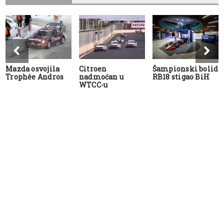
Mazda osvojila
Citroen
Šampionski bolid
Trophée Andros
nadmoćan u
RB18 stigao BiH
WTCC-u