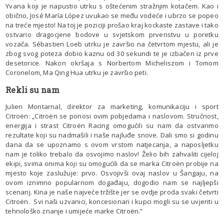
Yvana koji je napustio utrku s oštećenim stražnjim kotačem. Kao i
obično, José María López uvukao se među vodeće i ubrzo se popeo
na treće mjesto! Na toj je poziciji prošao kraj kockaste zastave i tako
ostvario dragocjene bodove u svjetskom prvenstvu u poretku
vozača. Sébastien Loeb utrku je završio na četvrtom mjestu, ali je
zbog svog poteza dobio kaznu od 30 sekundi te je izbačen iz prve
desetorice. Nakon okršaja s Norbertom Micheliszom i Tomom
Coronelom, Ma Qing Hua utrku je završio peti.
Rekli su nam
Julien Montarnal, direktor za marketing, komunikaciju i sport
Citroën: „Citroën se ponosi ovim pobjedama i naslovom. Stručnost,
energija i strast Citroën Racing omogućili su nam da ostvarimo
rezultate koji su nadmašili i naše najluđe snove. Dali smo si godinu
dana da se upoznamo s ovom vrstom natjecanja, a naposljetku
nam je toliko trebalo da osvojimo naslov! Želio bih zahvaliti cijeloj
ekipi, svima onima koji su omogućili da se marka Citroën probije na
mjesto koje zaslužuje: prvo. Osvojivši ovaj naslov u Šangaju, na
ovom iznimno popularnom događaju, dogodio nam se najljepši
scenarij. Kina je naše najveće tržište jer se ovdje proda svaki četvrti
Citroën. Svi naši uzvanici, koncesionari i kupci mogli su se uvjeriti u
tehnološko znanje i umijeće marke Citroën.”