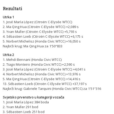
Rezultati
Utrka 1
1. José María López (Citroën C-Elysée WTCC)
2. Ma Qing Hua (Citroën C-Elysée WTCC) +2,089 s
3. Yvan Muller (Citroën C-Elysée WTCC) +5,793 s
4. Sébastien Loeb (Citroën C-Elysée WTCC) +6,175 s
5. Norbert Michelisz (Honda Civic WTCC) +16,050 s
Najbrži krug: Ma Qing Hua za 1'50“833
Utrka 2
1. Mehdi Bennani (Honda Civic WTCC)
2. Tiago Monteiro (Honda Civic WTCC) +2,590 s
3. José María López (Citroën C-Elysée WTCC) +4,041 s
4. Norbert Michelisz (Honda Civic WTCC) +13,976 s
5. Ma Qing Hua (Citroën C-Elysée WTCC) +14,416 s
13. Sébastien Loeb (Citroën C-Elysée WTCC) +37,197 s
Najbrži krug: Gabriele Tarquini (Honda Civic WTCC) za 1'51“316
Svjetsko prvenstvo u kategoriji vozača
1. José María López 384 boda
2. Yvan Muller 291 bod
3. Sébastien Loeb 251 bod