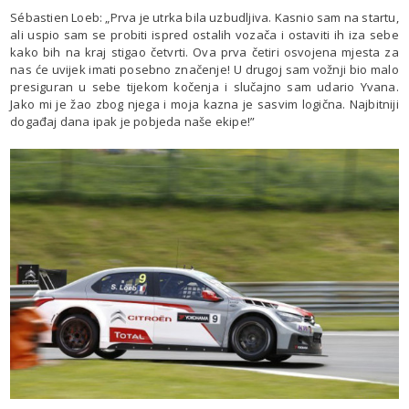
Sébastien Loeb: „Prva je utrka bila uzbudljiva. Kasnio sam na startu,
ali uspio sam se probiti ispred ostalih vozača i ostaviti ih iza sebe
kako bih na kraj stigao četvrti. Ova prva četiri osvojena mjesta za
nas će uvijek imati posebno značenje! U drugoj sam vožnji bio malo
presiguran u sebe tijekom kočenja i slučajno sam udario Yvana.
Jako mi je žao zbog njega i moja kazna je sasvim logična. Najbitniji
događaj dana ipak je pobjeda naše ekipe!”