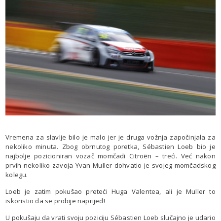
Vremena za slavlje bilo je malo jer je druga vožnja započinjala za
nekoliko minuta. Zbog obrnutog poretka, Sébastien Loeb bio je
najbolje pozicioniran vozač momčadi Citroën – treći. Već nakon
prvih nekoliko zavoja Yvan Muller dohvatio je svojeg momčadskog
kolegu.
Loeb je zatim pokušao preteći Huga Valentea, ali je Muller to
iskoristio da se probije naprijed!
U pokušaju da vrati svoju poziciju Sébastien Loeb slučajno je udario