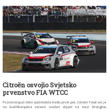
Citroën osvojio Svjetsko
prvenstvo FIA WTCC
Pozicionirajući četiri automobila među prvih pet, Citroën Total već je
na kvalifikacijama ostavio snažan dojam na stazi Shanghai