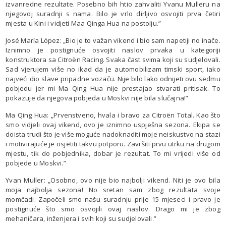
izvanredne rezultate. Posebno bih htio zahvaliti Yvanu Mulleru na
njegovoj suradnji s nama. Bilo je vrlo dirljivo osvojiti prva četiri
mjesta u Kini i vidjeti Maa Qinga Hua na postolju.”
José María López: „Bio je to važan vikend i bio sam napetiji no inače.
Iznimno je postignuće osvojiti naslov prvaka u kategoriji
konstruktora sa Citroën Racing. Svaka čast svima koji su sudjelovali.
Sad vjerujem više no ikad da je automobilizam timski sport, iako
najveći dio slave pripadne vozaču. Nije bilo lako odnijeti ovu sedmu
pobjedu jer mi Ma Qing Hua nije prestajao stvarati pritisak. To
pokazuje da njegova pobjeda u Moskvi nije bila slučajna!”
Ma Qing Hua: „Prvenstveno, hvala i bravo za Citroën Total. Kao što
smo vidjeli ovaj vikend, ovo je iznimno uspješna sezona. Ekipa se
doista trudi što je više moguće nadoknaditi moje neiskustvo na stazi
i motivirajuće je osjetiti takvu potporu. Završiti prvu utrku na drugom
mjestu, tik do pobjednika, dobar je rezultat. To mi vrijedi više od
pobjede u Moskvi.”
Yvan Muller: „Osobno, ovo nije bio najbolji vikend. Niti je ovo bila
moja najbolja sezona! No sretan sam zbog rezultata svoje
momčadi. Započeli smo našu suradnju prije 15 mjeseci i pravo je
postignuće što smo osvojili ovaj naslov. Drago mi je zbog
mehaničara, inženjera i svih koji su sudjelovali.”