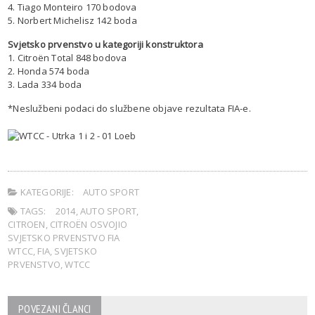
4. Tiago Monteiro 170 bodova
5. Norbert Michelisz 142 boda
Svjetsko prvenstvo u kategoriji konstruktora
1. Citroën Total 848 bodova
2. Honda 574 boda
3. Lada 334 boda
*Neslužbeni podaci do službene objave rezultata FIA-e.
KATEGORIJE:
AUTO SPORT
TAGS:
2014
,
AUTO SPORT
,
CITROEN
,
CITROËN OSVOJIO
SVJETSKO PRVENSTVO FIA
WTCC
,
FIA
,
SVJETSKO
PRVENSTVO
,
WTCC
POVEZANI ČLANCI