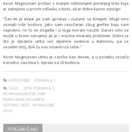
Kevin Magnussen prošao s manjim oštećenjem prednjeg krila koje
je zamijenio u prvom odlasku u boks, ali je dobio kaznu
stpo/go.
“Žao mi je ekipe jer sam uprskao i sudario se Kimijem. Mogli smo
osvojiti više bodova. Jako sam razočaran zbog greške koju sam
napravio, no to se događa i iz toga moram naučiti. Danas smo se
mučili u brzim zavojima ali je i vrućina stvarala probleme. Dobro je
što je sljedeća utrka već sljedeće sedmice u Bahreinu, pa se
veselim istoj, dok ću ovu ostaviti iza sebe.”
Kevin Magnussen utrku je završio kao deveti, a u poretku vozača
trenutno zauzima 5. mjesto sa 20 bodova.
KATEGORIJE:
FORMULA 1
TAGS:
2014
,
FORMULA 1
,
KEVIN MAGNUSSE
,
KIMI
RAIKKONEN
,
MCLAREN
,
SEPANG
,
UDES
,
VN MALEZIJE
2014
POVEZANI ČLANCI