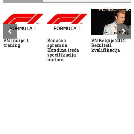
VN Indije: 1.
Konačno
VN Belgije 2014:
trening
spremna
Rezultati
Hondina treća
kvalifikacija
specifikacija
motora