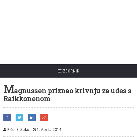
IZBORNIK
M
agnussen priznao krivnju za udes s
Raikkonenom
Piše: E. Zukic
,
1. Aprila 2014.