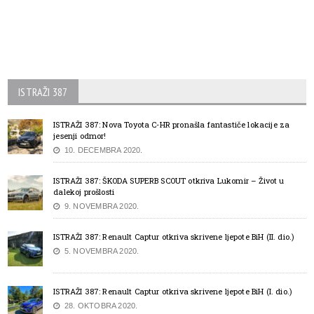
ISTRAŽI 387
ISTRAŽI 387: Nova Toyota C-HR pronašla fantastiče lokacije za
jesenji odmor!
10. DECEMBRA 2020.
ISTRAŽI 387: ŠKODA SUPERB SCOUT otkriva Lukomir – Život u
dalekoj prošlosti
9. NOVEMBRA 2020.
ISTRAŽI 387: Renault Captur otkriva skrivene ljepote BiH (II. dio.)
5. NOVEMBRA 2020.
ISTRAŽI 387: Renault Captur otkriva skrivene ljepote BiH (I. dio.)
28. OKTOBRA 2020.