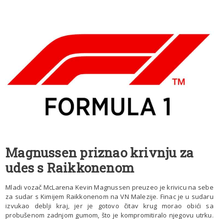
Magnussen priznao krivnju za
udes s Raikkonenom
Mladi vozač McLarena Kevin Magnussen preuzeo je krivicu na sebe
za sudar s Kimijem Raikkonenom na VN Malezije. Finac je u sudaru
izvukao deblji kraj, jer je gotovo čitav krug morao obići sa
probušenom zadnjom gumom, što je kompromitiralo njegovu utrku.