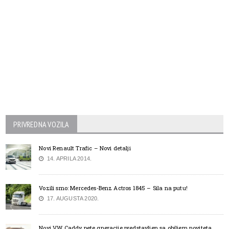
PRIVREDNA VOZILA
Novi Renault Trafic – Novi detalji
14. APRILA 2014.
Vozili smo: Mercedes-Benz Actros 1845 – Sila na putu!
17. AUGUSTA 2020.
Novi VW Caddy pete gneracije predstavljen sa obiljem noviteta