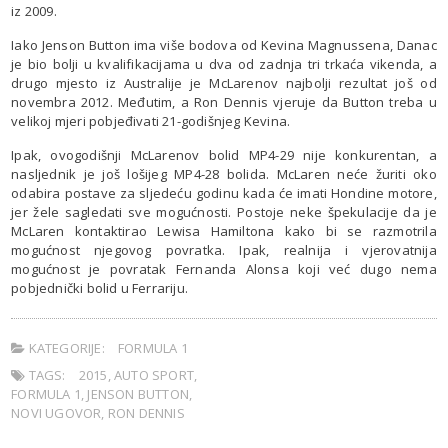
iz 2009.
Iako Jenson Button ima više bodova od Kevina Magnussena, Danac
je bio bolji u kvalifikacijama u dva od zadnja tri trkaća vikenda, a
drugo mjesto iz Australije je McLarenov najbolji rezultat još od
novembra 2012. Međutim, a Ron Dennis vjeruje da Button treba u
velikoj mjeri pobjeđivati 21-godišnjeg Kevina.
Ipak, ovogodišnji McLarenov bolid MP4-29 nije konkurentan, a
nasljednik je još lošijeg MP4-28 bolida. McLaren neće žuriti oko
odabira postave za sljedeću godinu kada će imati Hondine motore,
jer žele sagledati sve mogućnosti. Postoje neke špekulacije da je
McLaren kontaktirao Lewisa Hamiltona kako bi se razmotrila
mogućnost njegovog povratka. Ipak, realnija i vjerovatnija
mogućnost je povratak Fernanda Alonsa koji već dugo nema
pobjednički bolid u Ferrariju.
KATEGORIJE:
FORMULA 1
TAGS:
2015
,
AUTO SPORT
,
FORMULA 1
,
JENSON BUTTON
,
NOVI UGOVOR
,
RON DENNIS