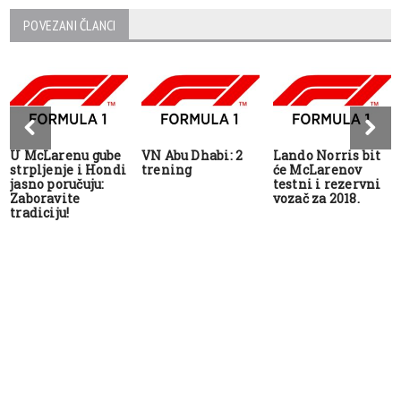
POVEZANI ČLANCI
U McLarenu gube
VN Abu Dhabi: 2
Lando Norris bit
strpljenje i Hondi
trening
će McLarenov
jasno poručuju:
testni i rezervni
Zaboravite
vozač za 2018.
tradiciju!