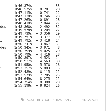
       1m46.374s            33

       1m46.575s  + 0.201   28

       1m47.115s  + 0.741   22

       1m47.120s  + 0.746   23

       1m47.265s  + 0.891   28

       1m48.418s  + 2.044   27

des    1m48.866s  + 2.492   32

       1m49.578s  + 3.204   27

       1m49.730s  + 3.356   29

       1m49.751s  + 3.377   10

i      1m49.792s  + 3.418   14

       1m50.241s  + 3.867   31

des    1m50.345s  + 3.971    8

       1m50.399s  + 4.025   29

       1m50.790s  + 4.416   28

       1m50.897s  + 4.523   24

       1m50.937s  + 4.563   30

       1m51.950s  + 5.576   26

i      1m52.257s  + 5.883   15

       1m52.489s  + 6.115   25

       1m53.579s  + 7.205   25

       1m54.649s  + 8.275   25

       1m54.754s  + 8.380   29

        1m55.198s  + 8.824   26
TAGS:
RED BULL
,
SEBASTIAN VETTEL
,
SINGAPORE