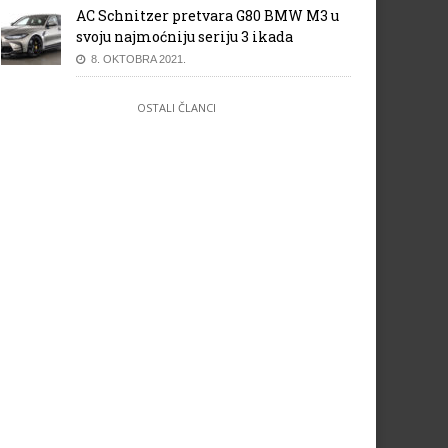
AC Schnitzer pretvara G80 BMW M3 u
svoju najmoćniju seriju 3 ikada
8. OKTOBRA 2021.
OSTALI ČLANCI