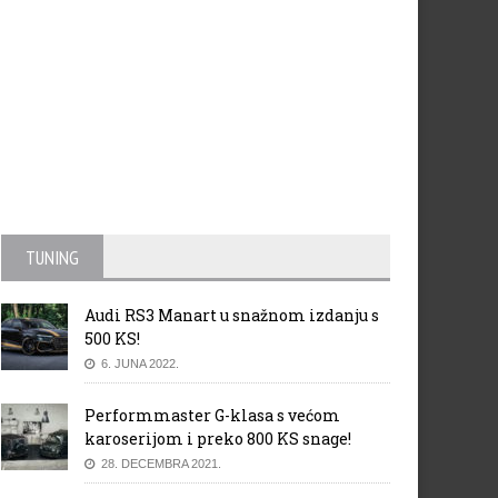
TUNING
 kocnice
VN Europe: 1 i 2 trening
Audi RS3 Manart u snažnom izdanju s
500 KS!
6. JUNA 2022.
Performmaster G-klasa s većom
karoserijom i preko 800 KS snage!
28. DECEMBRA 2021.