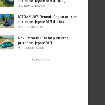
skrivene ljepote BiH (II. dio.)
5. NOVEMBRA 2020.
ISTRAŽI 387: Renault Captur otkriva
skrivene ljepote BiH (I. dio.)
28. OKTOBRA 2020.
Novi Renault Clio na putu kroz
prirodne ljepote BiH
18. AUGUSTA 2020.
OSTALI ČLANCI