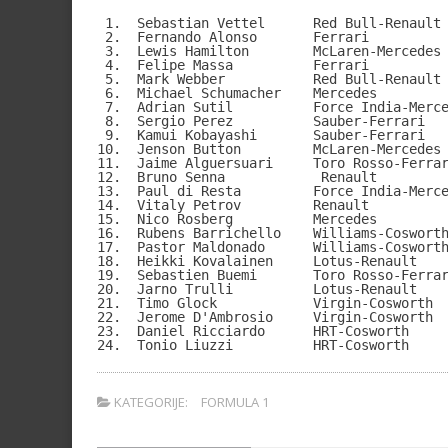
 1.  Sebastian Vettel      Red Bull-Renault 
 2.  Fernando Alonso       Ferrari          
 3.  Lewis Hamilton        McLaren-Mercedes 
 4.  Felipe Massa          Ferrari          
 5.  Mark Webber           Red Bull-Renault 
 6.  Michael Schumacher    Mercedes         
 7.  Adrian Sutil          Force India-Merce
 8.  Sergio Perez          Sauber-Ferrari   
 9.  Kamui Kobayashi       Sauber-Ferrari   
10.  Jenson Button         McLaren-Mercedes 
11.  Jaime Alguersuari     Toro Rosso-Ferrar
12.  Bruno Senna            Renault         
13.  Paul di Resta         Force India-Merce
14.  Vitaly Petrov         Renault          
15.  Nico Rosberg          Mercedes         
16.  Rubens Barrichello    Williams-Cosworth
17.  Pastor Maldonado      Williams-Cosworth
18.  Heikki Kovalainen     Lotus-Renault    
19.  Sebastien Buemi       Toro Rosso-Ferrar
20.  Jarno Trulli          Lotus-Renault    
21.  Timo Glock            Virgin-Cosworth  
22.  Jerome D'Ambrosio     Virgin-Cosworth  
23.  Daniel Ricciardo      HRT-Cosworth     
24.  Tonio Liuzzi          HRT-Cosworth    
KATEGORIJE:
FORMULA 1