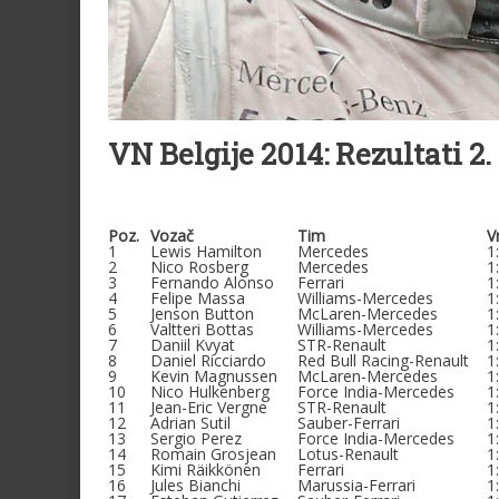
VN Belgije 2014: Rezultati 2
.
Poz.
Vozač
Tim
V
1
Lewis Hamilton
Mercedes
1
2
Nico Rosberg
Mercedes
1
3
Fernando Alonso
Ferrari
1
4
Felipe Massa
Williams-Mercedes
1
5
Jenson Button
McLaren-Mercedes
1
6
Valtteri Bottas
Williams-Mercedes
1
7
Daniil Kvyat
STR-Renault
1
8
Daniel Ricciardo
Red Bull Racing-Renault
1
9
Kevin Magnussen
McLaren-Mercedes
1
10
Nico Hulkenberg
Force India-Mercedes
1
11
Jean-Eric Vergne
STR-Renault
1
12
Adrian Sutil
Sauber-Ferrari
1
13
Sergio Perez
Force India-Mercedes
1
14
Romain Grosjean
Lotus-Renault
1
15
Kimi Räikkönen
Ferrari
1
16
Jules Bianchi
Marussia-Ferrari
1