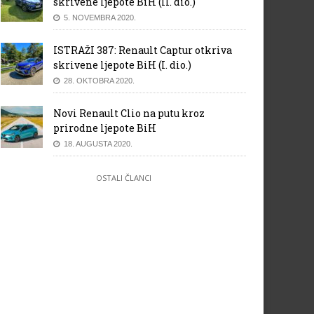
skrivene ljepote BiH (II. dio.)
5. NOVEMBRA 2020.
ISTRAŽI 387: Renault Captur otkriva
skrivene ljepote BiH (I. dio.)
28. OKTOBRA 2020.
Novi Renault Clio na putu kroz
prirodne ljepote BiH
18. AUGUSTA 2020.
OSTALI ČLANCI