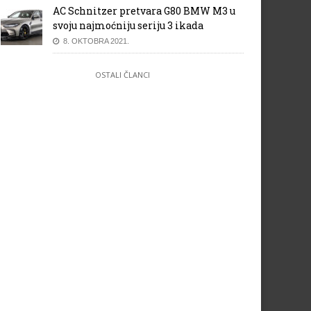
AC Schnitzer pretvara G80 BMW M3 u
svoju najmoćniju seriju 3 ikada
cedes ubijedljiv – Lewis
VN Meksika 2015: Rezultati
milton najbrži na
kvalifikacija
8. OKTOBRA 2021.
sljednjem testnom danu
OSTALI ČLANCI