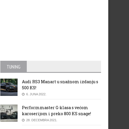
TUNING
Audi RS3 Manart u snažnom izdanju s
500 KS!
6. JUNA 2022.
Performmaster G-klasa s većom
karoserijom i preko 800 KS snage!
28. DECEMBRA 2021.