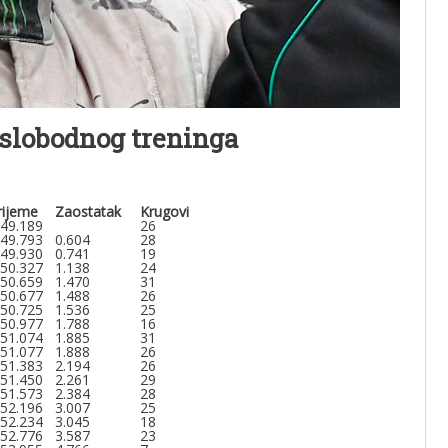
. slobodnog treninga
rijeme
Zaostatak
Krugovi
:49.189
26
:49.793
0.604
28
:49.930
0.741
19
:50.327
1.138
24
:50.659
1.470
31
:50.677
1.488
26
:50.725
1.536
25
:50.977
1.788
16
:51.074
1.885
31
:51.077
1.888
26
:51.383
2.194
26
:51.450
2.261
29
:51.573
2.384
28
:52.196
3.007
25
:52.234
3.045
18
:52.776
3.587
23