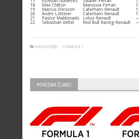
17
Esteban Gutierrez
Sauber-Ferrari
1
18
Max Chilton
Marussia-Ferrari
1
19
Marcus Ericsson
Caterham-Renault
1
20
Andre Lotterer
Caterham-Renault
1
21
Pastor Maldonado
Lotus-Renault
22
Sebastian Vettel
Red Bull Racing-Renault
.
KATEGORIJE:
FORMULA 1
POVEZANI ČLANCI