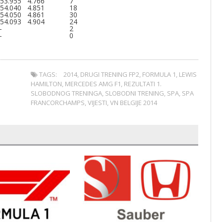
:53.955
4.766
7
:54.040
4.851
18
:54.050
4.861
30
:54.093
4.904
24
—
2
—
0
TAGS:
2014
,
DRUGI TRENING FP2
,
FORMULA 1
,
LEWIS
HAMILTON
,
MERCEDES AMG F1
,
REZULTATI 1.
SLOBODNOG TRENINGA
,
SLOBODNI TRENING
,
SPA
,
SPA
FRANCORCHAMPS
,
VIJESTI
,
VN BELGIJE 2014