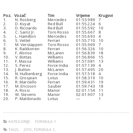
.
Poz.
Vozač
Tim
Vrijeme
Krugovi
1.
N. Rosberg
Mercedes
01:53.989
7
2.
D. Kvyat
Red Bull
01:55.224
6
3.
D. Ricciardo
Red Bull
01:55.592
10
4.
C. Sainz Jr.
Toro Rosso
01:55.667
8
5.
L. Hamilton
Mercedes
01:55.693
4
6.
S. Vettel
Ferrari
01:55.710
10
7.
M. Verstappen
Toro Rosso
01:55.969
7
8.
K. Raikkonen
Ferrari
01:56.326
10
9.
F. Alonso
McLaren
01:56.839
18
10.
V. Bottas
Williams
01:56.866
15
11.
F. Massa
Williams
01:57.081
13
12.
S. Perez
Force India
01:57.139
4
13.
J. Button
McLaren
01:57.495
20
14.
N. Hulkenberg
Force India
01:57.518
4
15.
R. Grosjean
Lotus
01:58.319
10
16.
R. Marciello
Ferrari
01:59.431
19
17.
M. Ericsson
Sauber
01:59.743
18
18.
A. Rossi
Manor
02:01.154
11
19.
W. Stevens
Manor
02:01.907
13
20.
P. Maldonado
Lotus
—
1
.
KATEGORIJE:
FORMULA 1
TAGS:
2015
,
FORMULA 1
,