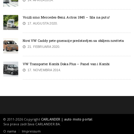
Vozili smo: Mercedes-Benz Actros 1845 – Sila na putu!
17. AUGUSTA 2020.
Novi VW Caddy pete gneracije predstavljen sa obiljem noviteta
21. FEBRUARA 2020.
VW Transporter Kombi Doka Plus – Panel van i Kombi
17. NOVEMBRA 2014.
© 2011-2026 Copyright
CARLANDER | auto moto portal
.
Sva prava zadržava
CARLANDER.BA
.
O nama
Impressum