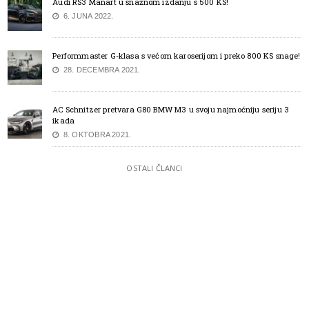
Audi RS3 Manart u snažnom izdanju s 500 KS!
6. JUNA 2022.
Performmaster G-klasa s većom karoserijom i preko 800 KS snage!
28. DECEMBRA 2021.
AC Schnitzer pretvara G80 BMW M3 u svoju najmoćniju seriju 3
ikada
8. OKTOBRA 2021.
OSTALI ČLANCI