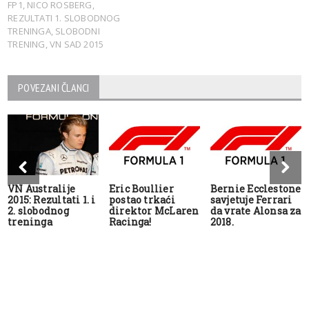
FP1
,
NICO ROSBERG
,
REZULTATI 1. SLOBODNOG
TRENINGA
,
SLOBODNI
TRENING
,
VN SAD 2015
POVEZANI ČLANCI
VN Australije
Eric Boullier
Bernie Ecclestone
2015: Rezultati 1. i
postao trkaći
savjetuje Ferrari
2. slobodnog
direktor McLaren
da vrate Alonsa za
treninga
Racinga!
2018.