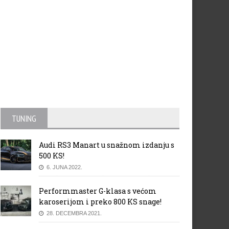
TUNING
Audi RS3 Manart u snažnom izdanju s
500 KS!
6. JUNA 2022.
Performmaster G-klasa s većom
karoserijom i preko 800 KS snage!
28. DECEMBRA 2021.