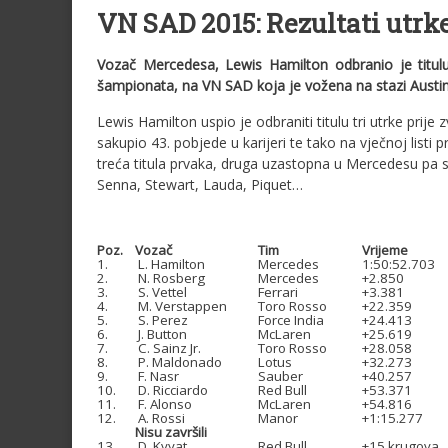
VN SAD 2015: Rezultati utrke
Vozač Mercedesa, Lewis Hamilton odbranio je titu
šampionata, na VN SAD koja je vožena na stazi Austin
Lewis Hamilton uspio je odbraniti titulu tri utrke pri
sakupio 43. pobjede u karijeri te tako na vječnoj list
treća titula prvaka, druga uzastopna u Mercedesu pa
Senna, Stewart, Lauda, Piquet…
.
Poz.
Vozač
Tim
Vrijeme
1.
L. Hamilton
Mercedes
1:50:52.703
2.
N. Rosberg
Mercedes
+2.850
3.
S. Vettel
Ferrari
+3.381
4.
M. Verstappen
Toro Rosso
+22.359
5.
S. Perez
Force India
+24.413
6.
J. Button
McLaren
+25.619
7.
C. Sainz Jr.
Toro Rosso
+28.058
8.
P. Maldonado
Lotus
+32.273
9.
F. Nasr
Sauber
+40.257
10.
D. Ricciardo
Red Bull
+53.371
11.
F. Alonso
McLaren
+54.816
12.
A. Rossi
Manor
+1:15.277
Nisu završili
13.
D. Kvyat
Red Bull
+15 krugova