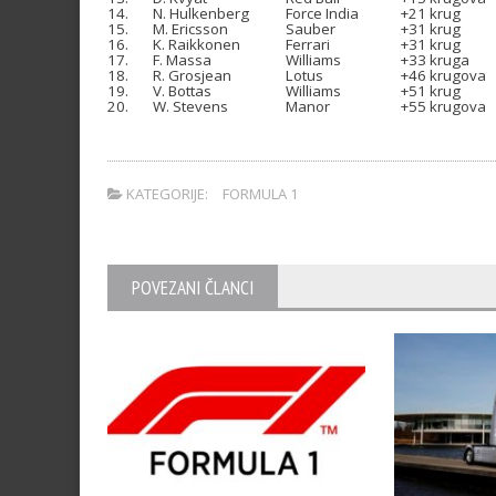
14.
N. Hulkenberg
Force India
+21 krug
15.
M. Ericsson
Sauber
+31 krug
16.
K. Raikkonen
Ferrari
+31 krug
17.
F. Massa
Williams
+33 kruga
18.
R. Grosjean
Lotus
+46 krugova
19.
V. Bottas
Williams
+51 krug
20.
W. Stevens
Manor
+55 krugova
.
KATEGORIJE:
FORMULA 1
POVEZANI ČLANCI