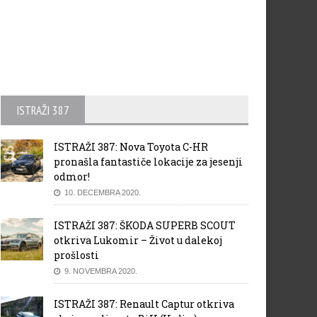
ISTRAŽI 387
ISTRAŽI 387: Nova Toyota C-HR
pronašla fantastiče lokacije za jesenji
odmor!
10. DECEMBRA 2020.
ISTRAŽI 387: ŠKODA SUPERB SCOUT
otkriva Lukomir – Život u dalekoj
prošlosti
9. NOVEMBRA 2020.
ISTRAŽI 387: Renault Captur otkriva