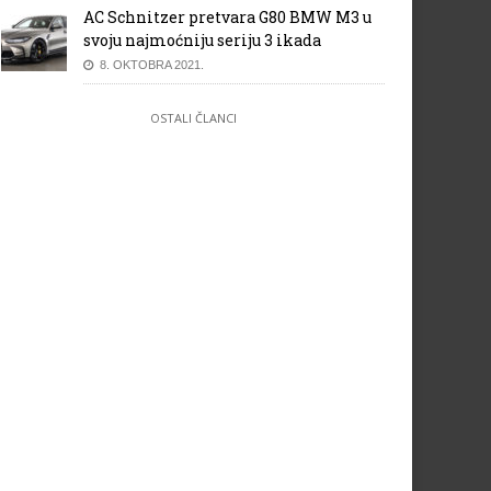
AC Schnitzer pretvara G80 BMW M3 u
n Dennis nema uticaja na rad
VN Britanije 2014: Rezultati 3.
svoju najmoćniju seriju 3 ikada
ca Boulliera
slobodnog treninga
8. OKTOBRA 2021.
OSTALI ČLANCI