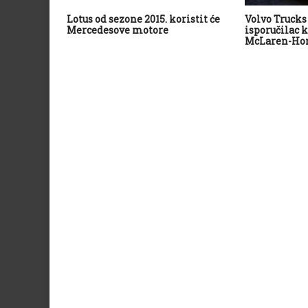
Lotus od sezone 2015. koristit će
Volvo Trucks
Mercedesove motore
isporučilac 
McLaren-Hon