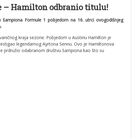
 – Hamilton odbranio titulu!
lu šampiona Formule 1 pobjedom na 16. utrci ovogodišnjeg
.
je zvaničnog kraja sezone. Pobjedom u Austinu Hamilton je
i prestigao legendarnog Ayrtona Sennu. Ovo je Hamiltonova
 se prdružio odabranom društvu šampiona kao što su