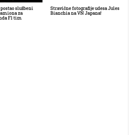
 postao službeni
Stravične fotografije udesa Jules
Ro
kamiona za
Bianchia na VN Japana!
Eri
da F1 tim