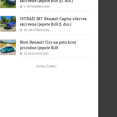
skrivene ljepote BiH (II. dio.)
5. NOVEMBRA 2020.
ISTRAŽI 387: Renault Captur otkriva
skrivene ljepote BiH (I. dio.)
28. OKTOBRA 2020.
Novi Renault Clio na putu kroz
prirodne ljepote BiH
18. AUGUSTA 2020.
OSTALI ČLANCI