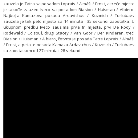
zauzela je Tatra sa posadom Loprais / Almáši / Ernst, a treće mjesto
je takođe zauzeo Iveco sa posadom Biasion / Huisman / Albiero.
Najbolja Kamazova posada Ardavichus / Kuzmich / Turlubaev
zauzela je tek peto mjesto sa 14 minuta i 35 sekundi zaostatka. U
ukupnom predku Iveco zauzima prva tri mjesta, prvi De Rooy /
Rodewald / Colsoul, drugi Stacey / Van Goor / Der Kinderen, treći
Biasion / Huisman / Albiero, četvrta je posada Tatre Loprais / Almáši
/ Ernst, a peta je posada Kamaza Ardavichus / Kuzmich / Turlubaev
sa zaostatkom od 27 minuta i 28 sekundi!