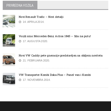
PRIVREDNA VOZILA
Novi Renault Trafic – Novi detalji
14. APRILA 2014.
Vozili smo: Mercedes-Benz Actros 1845 – Sila na putu!
17. AUGUSTA 2020.
Novi VW Caddy pete gneracije predstavljen sa obiljem noviteta
21. FEBRUARA 2020.
VW Transporter Kombi Doka Plus – Panel van i Kombi
17. NOVEMBRA 2014.