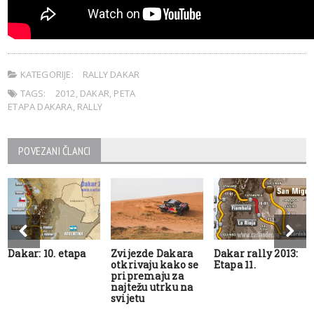
KATEGORIJE:
RALLY DAKAR
TAGS:
2012
,
DAKAR
,
PETA
ETAPA DAKARA
,
RALLY
POVEZANI ČLANCI
Dakar: 10. etapa
Zvijezde Dakara
Dakar rally 2013:
otkrivaju kako se
Etapa 11.
pripremaju za
najtežu utrku na
svijetu