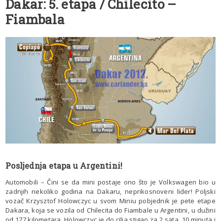
Dakar: 5. etapa / Chilecito –
Fiambala
Posljednja etapa u Argentini!
Automobili – Čini se da mini postaje ono što je Volkswagen bio u
zadnjih nekoliko godina na Dakaru, neprikosnoveni lider! Poljski
vozač Krzysztof Holowczyc u svom Miniu pobjednik je pete etape
Dakara, koja se vozila od Chilecita do Fiambale u Argentini, u dužini
od 177 kilometara. Holowczyc je do cilja stigao za 2 sata, 10 minuta i