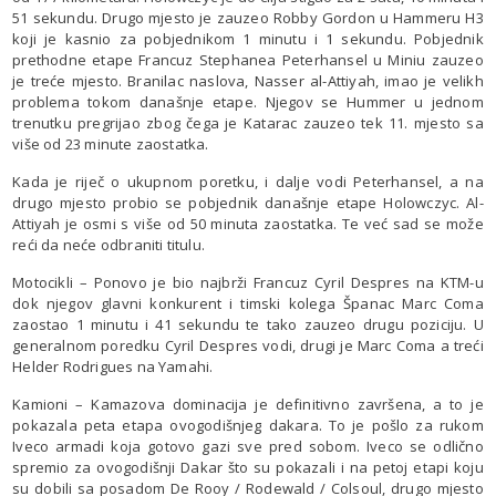
51 sekundu. Drugo mjesto je zauzeo Robby Gordon u Hammeru H3
koji je kasnio za pobjednikom 1 minutu i 1 sekundu. Pobjednik
prethodne etape Francuz Stephanea Peterhansel u Miniu zauzeo
je treće mjesto. Branilac naslova, Nasser al-Attiyah, imao je velikh
problema tokom današnje etape. Njegov se Hummer u jednom
trenutku pregrijao zbog čega je Katarac zauzeo tek 11. mjesto sa
više od 23 minute zaostatka.
Kada je riječ o ukupnom poretku, i dalje vodi Peterhansel, a na
drugo mjesto probio se pobjednik današnje etape Holowczyc. Al-
Attiyah je osmi s više od 50 minuta zaostatka. Te već sad se može
reći da neće odbraniti titulu.
Motocikli – Ponovo je bio najbrži Francuz Cyril Despres na KTM-u
dok njegov glavni konkurent i timski kolega Španac Marc Coma
zaostao 1 minutu i 41 sekundu te tako zauzeo drugu poziciju. U
generalnom poredku Cyril Despres vodi, drugi je Marc Coma a treći
Helder Rodrigues na Yamahi.
Kamioni – Kamazova dominacija je definitivno završena, a to je
pokazala peta etapa ovogodišnjeg dakara. To je pošlo za rukom
Iveco armadi koja gotovo gazi sve pred sobom. Iveco se odlično
spremio za ovogodišnji Dakar što su pokazali i na petoj etapi koju
su dobili sa posadom De Rooy / Rodewald / Colsoul, drugo mjesto