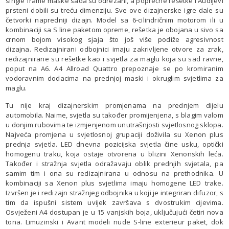
single frame maske sada su odrezani, a poprečne rešetke i Audijevi
prsteni dobili su treću dimenziju. Sve ove dizajnerske igre dale su
četvorki napredniji dizajn. Model sa 6-cilindričnim motorom ili u
kombinaciji sa S line paketom opreme, rešetka je obojana u sivo sa
crnom bojom visokog sjaja što još više podiže agresivnost
dizajna. Redizajnirani odbojnici imaju zakrivljene otvore za zrak,
redizajnirane su rešetke kao i svjetla za maglu koja su sad ravne,
poput na A6. A4 Allroad Quattro prepoznaje se po kromiranim
vodoravnim dodacima na prednjoj maski i okruglim svjetlima za
maglu.
Tu nije kraj dizajnerskim promjenama na prednjem dijelu
automobila. Naime, svjetla su također promijenjena, s blagim valom
u donjim rubovima te izmjenjenom unutrašnjosti svjetlosnog sklopa.
Najveća promjena u svjetlosnoj grupaciji doživila su Xenon plus
prednja svjetla. LED dnevna pozicijska svjetla čine usku, optički
homogenu traku, koja ostaje otvorena u blizini Xenonskih leća.
Također i stražnja svjetla odražavaju oblik prednjih svjetala, pa
samim tim i ona su redizajnirana u odnosu na prethodnika. U
kombinaciji sa Xenon plus svjetlima imaju homogene LED trake.
Izvršen je i redizajn stražnjeg odbojnika u koji je integriran difuzor, s
tim da ispušni sistem uvijek završava s dvostrukim cijevima.
Osvježeni A4 dostupan je u 15 vanjskih boja, uključujući četiri nova
tona. Limuzinski i Avant modeli nude S-line exterieur paket, dok