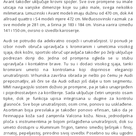
Avant također uključuje krovni spojler. Sve ove promjene su imale
uticaja na vanjske dimenzije koje su jako male, svega nekoliko
milimetara. Limuzinski i Avant modeli imaju dužinu od 470 cm, dok A4
allroad quattro i S4 modeli mjere 472 cm. Međuosovinski razmak za
sve modele je 281 cm, a širina je 183 i 184 cm. Visina varira između
141 i 150 cm, ovisno o izvedbi karoserije.
Audi se potrudio da adekvatno osvježi i unutrašnjost. U ponudi je
izbor novih obruča upravljača s kromiranim i umetcima visokog
sjaja, dok kožni, sportski obruč upravljača također po želji uključuje
podrezan donji dio. Jedna od promjena ogleda se u stubu
upravljača i kontaktne brave. Tu su i dodaci visokog sjaja, tanki
kromirani umetci na kontrolama koji doprinose eleganciji
unutrašnjosti. Vrhunska završna obrada je nešto po čemu je Audi
prepoznatljiv, ali čini se da Audi odlazi još dalje u tom segmentu.
MMI navigacijski sistem doživio je promjene, pa je tako unaprijeđen
i pojednostavljen za korištenje. Sada uključuje četiri umjesto osam
tipke, dok je funkcija upisa integrisana u dugme za kontrolu
glasnoće. Sve boje unutrašnjosti, osim crne, ponovo su usklađene.
Asortiman boja presvlaka je također ponovo efinsan, tako da je
Feinnappa koža sad zamjenila Valcona kožu. Nova, jednodijelna
ploča s instrumentima je bojom prilagođena unutrašnjosti, dok su
umetci dostupni u Aluminium Trigon, tamno smeđoj lješnjak i finoj,
zrnatoj, pepeljastoj, prirodno sivoj izvedbi. Posebno su oku ugodni