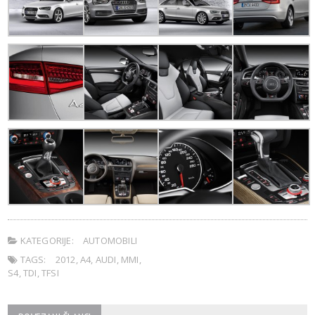
KATEGORIJE:
AUTOMOBILI
TAGS:
2012
,
A4
,
AUDI
,
MMI
,
S4
,
TDI
,
TFSI