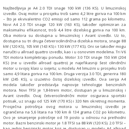
Najštedljivija je A4 2.0 TDI snage 100 kW (136 KS). U limuzinskoj
izvedbi. Ovaj motor u prosjeku troši samo 4,2 litre goriva na 100 km
– što je ekvivalentno CO2 emisiji od samo 112 grama po kilometru.
Novi A4 2.0 TDI snage 120 kW (163 KS), također optimiziran za
maksimalnu efikasnost, troši 4,4 litre dizelskog goriva na 100 km.
Oba motora su dostupna u limuzinskoj i Avant izvedbi. Uz to,
dostupna su tri druga četverocilindrična dizelska motora, snage 88
kW (120 KS), 105 kW (143 KS) i 130 kW (177 KS). Oni se također mogu
naručiti u allroad quattro izvedbi, kao i u osnovnim modelima. Tri V6
TDI motora kompletiraju ponudu. Motor 3.0 TDI snage 150 kW (204
KS) (ne u izvedbi allroad quattro) je najefikasniji šest cilindrični
motor u svojoj klasi u svijetu; u modelu A4 limuzini u prosjeku troši
samo 4,9 litara goriva na 100 km. Druga verzija 3.0 TDI, generira 180
kW (245 KS), u izuzetno čistoj dizelskoj izvedbi. Ova serija A4
modela također predstavlja najnovije tehnologije benzinskih
motora. Novi TFSI je 1,8-litreni motor, dostupan je u limuzinskoj i
Avant izvedbi. Ovaj četverocilindrični motor osigurava sportski
potisak, uz snagu od 125 kW (170 KS) i 320 Nm okretnog momenta.
Prosječna potrošnja ovog motora u limuzinskoj izvedbi je
ograničena na 5,6 litara na 100 km ili 134 grama CO2 po kilometru.
Ovo je smanjenje potrošnje od 19 posto u odnosu na prethodni
motor. Bazni benzinski motor je 1.8 TFSI sa 88 kW (120 KS). 2.0 TFSI –
kao jedini benzinski motor koji je dostupan u modelu A4 allroad