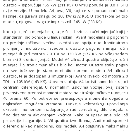
quattro – isporučuje 155 kW (211 KS). U vrhu ponude je 3.0 TFSI u
dvije verzije. U modelu A4, ovaj V6, koji će se ponudi naći malo
kasnije, osigurava snagu od 200 kW (272 KS). U sportskom S4 top
modelu, njegova snaga je impresivnih 245 kW (333 KS).
Kada je riječ o mjenjačima, tu je šest-brzinski ručni mjenjač koji je
standardni dio ponude u limuzinskim i Avant modelima s pogonom
na prednje točkove; većina izvedbi kao opciju nudi kontinuirano
promjenjivi multitronic. Izvedbe s quattro pogonom imaju ručni
mjenjač ili (od motora 2.0 TDI sa 130 kW (177 KS na više) sedam
brzinski S tronic mjenjač. Model A4 allroad quattro uključuje ručni
mjenjač ili S tronic mjenjač uz bilo koji motor. Quattro stalni pogon
na sve točkove je standardni dio opreme modela A4 allroad
quattro, te je dostupan u limuzinskoj i Avant izvedbi od motora 2.0
TDI sa 105 kW (143 KS). U ovom slučaju A4 koristi samo-blokirajući
centralni diferencijal. U normalnim uslovima vožnje, ovaj sistem
prvenstveno prenosi moment motora na stražnje točkove u omjeru
40 prema 60. Po potrebi se preraspodjela momenta događa u
najkraćem mogućem vremenu. Funkcija vektorskog upravljanja
okretnim momentom nadopunjuje rad centralnog diferencijala s
fino doziranim aktiviranjem kočnica, kako bi upravljanje bilo još
preciznije i sigurnije. U V6 quattro izvedbama, Audi nudi sportski
diferencijal kao nadopunu, koji modelu A4 osigurava maksimalnu