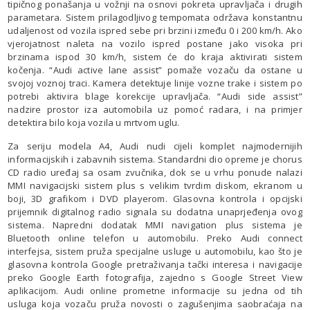
tipičnog ponašanja u vožnji na osnovi pokreta upravljača i drugih
parametara. Sistem prilagodljivog tempomata održava konstantnu
udaljenost od vozila ispred sebe pri brzini između 0 i 200 km/h. Ako
vjerojatnost naleta na vozilo ispred postane jako visoka pri
brzinama ispod 30 km/h, sistem će do kraja aktivirati sistem
kočenja. “Audi active lane assist” pomaže vozaču da ostane u
svojoj voznoj traci. Kamera detektuje linije vozne trake i sistem po
potrebi aktivira blage korekcije upravljača. “Audi side assist”
nadzire prostor iza automobila uz pomoć radara, i na primjer
detektira bilo koja vozila u mrtvom uglu.
Za seriju modela A4, Audi nudi cijeli komplet najmodernijih
informacijskih i zabavnih sistema. Standardni dio opreme je chorus
CD radio uređaj sa osam zvučnika, dok se u vrhu ponude nalazi
MMI navigacijski sistem plus s velikim tvrdim diskom, ekranom u
boji, 3D grafikom i DVD playerom. Glasovna kontrola i opcijski
prijemnik digitalnog radio signala su dodatna unaprjeđenja ovog
sistema. Napredni dodatak MMI navigation plus sistema je
Bluetooth online telefon u automobilu. Preko Audi connect
interfejsa, sistem pruža specijalne usluge u automobilu, kao što je
glasovna kontrola Google pretraživanja tački interesa i navigacije
preko Google Earth fotografija, zajedno s Google Street View
aplikacijom. Audi online prometne informacije su jedna od tih
usluga koja vozaču pruža novosti o zagušenjima saobraćaja na