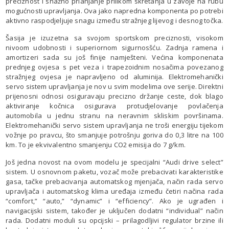
preciznost i snažno prianjanje prilikom skretanja u zavoje na rubu
mogućnosti upravljanja. Ova jako napredna komponenta po potrebi
aktivno raspodjeljuje snagu između stražnjeg lijevog i desnog točka.
Šasija je izuzetna sa svojom sportskom preciznosti, visokom
nivoom udobnosti i superiornom sigurnosšću. Zadnja ramena i
amortizeri sada su još finije namješteni. Većina komponenata
prednjeg ovjesa s pet veza i trapezoidnim nosačima povezanog
stražnjeg ovjesa je napravljeno od aluminija. Elektromehanički
servo sistem upravljanja je nov u svim modelima ove serije. Direktni
prijenosni odnosi osiguravaju precizno držanje ceste, dok blago
aktiviranje kočnica osigurava protudjelovanje povlačenja
automobila u jednu stranu na neravnim skliskim površinama.
Elektromehanički servo sistem upravljanja ne troši energiju tijekom
vožnje po pravcu, što smanjuje potrošnju goriva do 0,3 litre na 100
km. To je ekvivalentno smanjenju CO2 emisija do 7 g/km.
Još jedna novost na ovom modelu je specijalni “Audi drive select”
sistem. U osnovnom paketu, vozač može prebacivati karakteristike
gasa, tačke prebacivanja automatskog mjenjača, način rada servo
upravljača i automatskog klima uređaja između četiri načina rada
“comfort,” “auto,” “dynamic” i “efficiency”. Ako je ugrađen i
navigacijski sistem, također je uključen dodatni “individual” način
rada. Dodatni moduli su opcijski – prilagodljivi regulator brzine ili