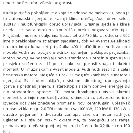
umetci od Beaufort višeslojnog hrasta.
Kada je riječ o poboljšanjima koja se odnose na mehaniku, onda je
tu automatski mjenjač, efikasniji klima uređaj, Audi drive select
sustav i multifunkcijski obruč upravljača. Grijanje sjedala i klima
uređaj se sada direktno kontrolišu preko odgovarajućih tipki.
Prtljažnik limuzine i dalje ima kapacitet od 480 litara, odnosno 962
litre s preklopljenim stražnjim sjedalima, dok A4 Avant i A4 allroad
quattro imaju kapacitet prtljažnika 490 i 1430 litara. Audi za oba
modela Audi nudi opcijski električki upravljani poklopac prtljažnika.
Motori novog A4 postavljaju nove standarde. Potrošnja goriva je u
prosjeku snižena za 11 posto, iako su porasli snaga i okretni
moment. U limuzinskom i Avant modelu, Audi nudi šest TDI i četiri
benzinska motora. Moguće su čak 23 moguće kombinacije motora i
mjenjača. Svi motori uključuju sisteme direktnog ubrizgavanja
goriva s prednabijanjem, a start-stop i sistem obnove energije su
dio standardne opreme. TDI motori kombiniraju visoki okretni
moment s primjernom štedljivošću, s time da su četverocilindrične
izvedbe doživjele značajne promjene. Novi centrifugalni ublaživač
na osnovi klatna (u 2.0 TDI motorima sa 100 kW, 120 kW ili 130 kW s
quattro pogonom) i dvostruki zamajac čine da motor radi još
uglađenije i tiše pri niskim okretajima, te omogućuju još ranije
prebacivanje u viši stupanj prijenosna i uštedu do 0,2 litara na 100
km.