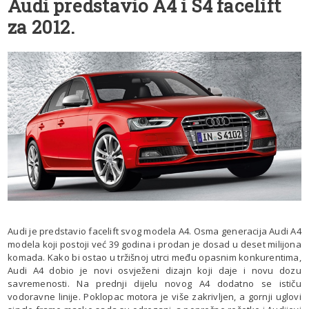
Audi predstavio A4 i S4 facelift
za 2012.
Audi je predstavio facelift svog modela A4. Osma generacija Audi A4
modela koji postoji već 39 godina i prodan je dosad u deset milijona
komada. Kako bi ostao u tržišnoj utrci među opasnim konkurentima,
Audi A4 dobio je novi osvježeni dizajn koji daje i novu dozu
savremenosti. Na prednji dijelu novog A4 dodatno se ističu
vodoravne linije. Poklopac motora je više zakrivljen, a gornji uglovi