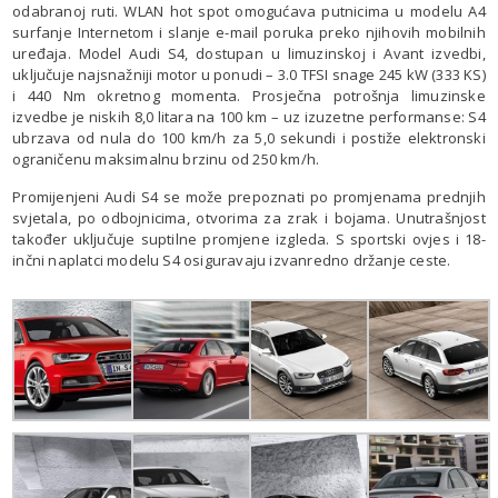
odabranoj ruti. WLAN hot spot omogućava putnicima u modelu A4
surfanje Internetom i slanje e-mail poruka preko njihovih mobilnih
uređaja. Model Audi S4, dostupan u limuzinskoj i Avant izvedbi,
uključuje najsnažniji motor u ponudi – 3.0 TFSI snage 245 kW (333 KS)
i 440 Nm okretnog momenta. Prosječna potrošnja limuzinske
izvedbe je niskih 8,0 litara na 100 km – uz izuzetne performanse: S4
ubrzava od nula do 100 km/h za 5,0 sekundi i postiže elektronski
ograničenu maksimalnu brzinu od 250 km/h.
Promijenjeni Audi S4 se može prepoznati po promjenama prednjih
svjetala, po odbojnicima, otvorima za zrak i bojama. Unutrašnjost
također uključuje suptilne promjene izgleda. S sportski ovjes i 18-
inčni naplatci modelu S4 osiguravaju izvanredno držanje ceste.