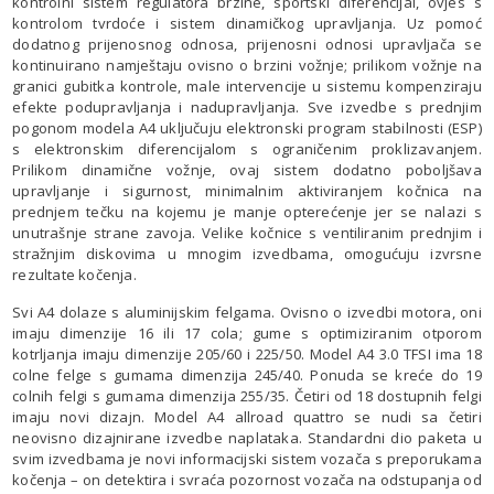
kontrolni sistem regulatora brzine, sportski diferencijal, ovjes s
kontrolom tvrdoće i sistem dinamičkog upravljanja. Uz pomoć
dodatnog prijenosnog odnosa, prijenosni odnosi upravljača se
kontinuirano namještaju ovisno o brzini vožnje; prilikom vožnje na
granici gubitka kontrole, male intervencije u sistemu kompenziraju
efekte podupravljanja i nadupravljanja. Sve izvedbe s prednjim
pogonom modela A4 uključuju elektronski program stabilnosti (ESP)
s elektronskim diferencijalom s ograničenim proklizavanjem.
Prilikom dinamične vožnje, ovaj sistem dodatno poboljšava
upravljanje i sigurnost, minimalnim aktiviranjem kočnica na
prednjem tečku na kojemu je manje opterećenje jer se nalazi s
unutrašnje strane zavoja. Velike kočnice s ventiliranim prednjim i
stražnjim diskovima u mnogim izvedbama, omogućuju izvrsne
rezultate kočenja.
Svi A4 dolaze s aluminijskim felgama. Ovisno o izvedbi motora, oni
imaju dimenzije 16 ili 17 cola; gume s optimiziranim otporom
kotrljanja imaju dimenzije 205/60 i 225/50. Model A4 3.0 TFSI ima 18
colne felge s gumama dimenzija 245/40. Ponuda se kreće do 19
colnih felgi s gumama dimenzija 255/35. Četiri od 18 dostupnih felgi
imaju novi dizajn. Model A4 allroad quattro se nudi sa četiri
neovisno dizajnirane izvedbe naplataka. Standardni dio paketa u
svim izvedbama je novi informacijski sistem vozača s preporukama
kočenja – on detektira i svraća pozornost vozača na odstupanja od