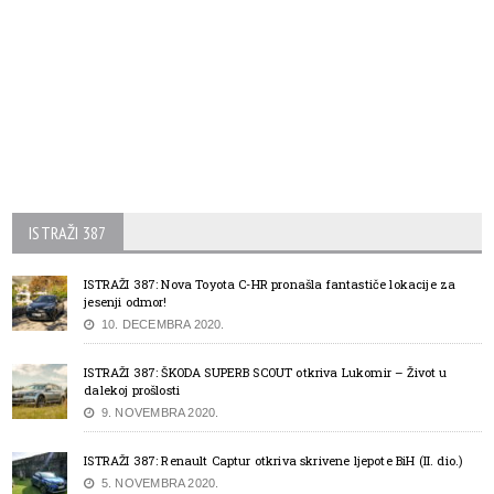
ISTRAŽI 387
ISTRAŽI 387: Nova Toyota C-HR pronašla fantastiče lokacije za
jesenji odmor!
10. DECEMBRA 2020.
ISTRAŽI 387: ŠKODA SUPERB SCOUT otkriva Lukomir – Život u
dalekoj prošlosti
9. NOVEMBRA 2020.
ISTRAŽI 387: Renault Captur otkriva skrivene ljepote BiH (II. dio.)
5. NOVEMBRA 2020.