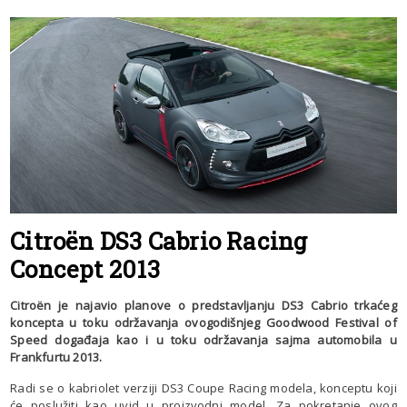
Citroën DS3 Cabrio Racing
Concept 2013
Citroën je najavio planove o predstavljanju DS3 Cabrio trkaćeg
koncepta u toku održavanja ovogodišnjeg Goodwood Festival of
Speed događaja kao i u toku održavanja sajma automobila u
Frankfurtu 2013.
Radi se o kabriolet verziji DS3 Coupe Racing modela, konceptu koji
će poslužiti kao uvid u proizvodni model. Za pokretanje ovog