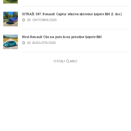
ISTRAŽI 387: Renault Captur otkriva skrivene ljepote BiH (I. dio.)
28. OKTOBRA 2020.
Novi Renault Clio na putu kroz prirodne ljepote BiH
18. AUGUSTA 2020.
OSTALI ČLANCI