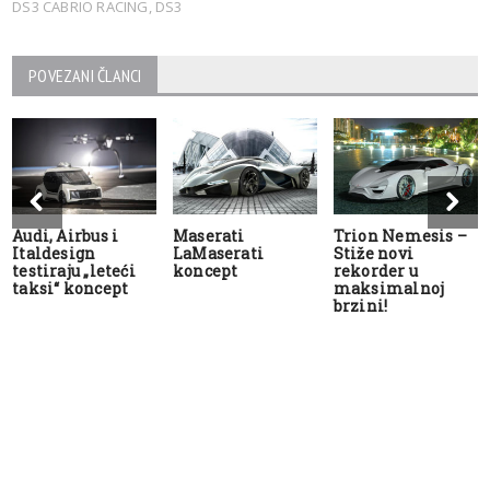
DS3 CABRIO RACING
,
DS3
POVEZANI ČLANCI
Audi, Airbus i
Maserati
Trion Nemesis –
Italdesign
LaMaserati
Stiže novi
testiraju „leteći
koncept
rekorder u
taksi“ koncept
maksimalnoj
brzini!