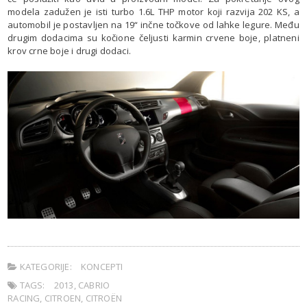
modela zadužen je isti turbo 1.6L THP motor koji razvija 202 KS, a
automobil je postavljen na 19“ inčne točkove od lahke legure. Među
drugim dodacima su kočione čeljusti karmin crvene boje, platneni
krov crne boje i drugi dodaci.
KATEGORIJE:
KONCEPTI
TAGS:
2013
,
CABRIO
RACING
,
CITROEN
,
CITROËN