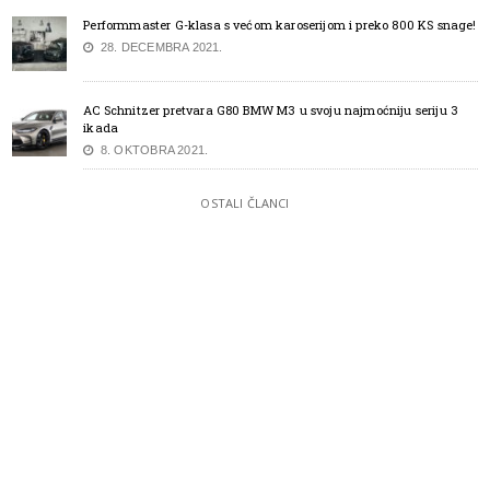
Performmaster G-klasa s većom karoserijom i preko 800 KS snage!
28. DECEMBRA 2021.
AC Schnitzer pretvara G80 BMW M3 u svoju najmoćniju seriju 3
ikada
8. OKTOBRA 2021.
OSTALI ČLANCI