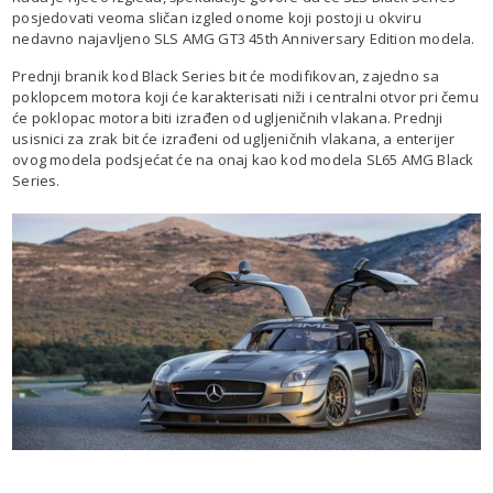
posjedovati veoma sličan izgled onome koji postoji u okviru
nedavno najavljeno SLS AMG GT3 45th Anniversary Edition modela.
Prednji branik kod Black Series bit će modifikovan, zajedno sa
poklopcem motora koji će karakterisati niži i centralni otvor pri čemu
će poklopac motora biti izrađen od ugljeničnih vlakana. Prednji
usisnici za zrak bit će izrađeni od ugljeničnih vlakana, a enterijer
ovog modela podsjećat će na onaj kao kod modela SL65 AMG Black
Series.