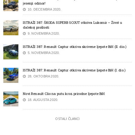
jesenji odmor!
10. DECEMBRA 2020.
ISTRAŽI 387: ŠKODA SUPERB SCOUT otkriva Lukomir – Život u
dalekoj prošlosti
9. NOVEMBRA 2020.
ISTRAŽI 387: Renault Captur otkriva skrivene ljepote BiH (II. dio.)
5. NOVEMBRA 2020.
ISTRAŽI 387: Renault Captur otkriva skrivene ljepote BiH (I. dio.)
28. OKTOBRA 2020.
Novi Renault Clio na putu kroz prirodne ljepote BiH
18. AUGUSTA 2020.
OSTALI ČLANCI