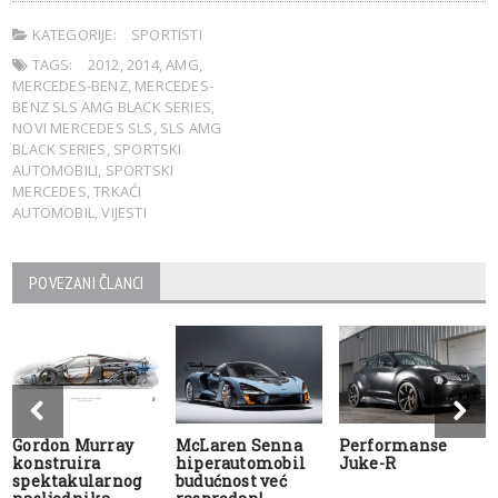
KATEGORIJE:
SPORTISTI
TAGS:
2012
,
2014
,
AMG
,
MERCEDES-BENZ
,
MERCEDES-
BENZ SLS AMG BLACK SERIES
,
NOVI MERCEDES SLS
,
SLS AMG
BLACK SERIES
,
SPORTSKI
AUTOMOBILI
,
SPORTSKI
MERCEDES
,
TRKAĆI
AUTOMOBIL
,
VIJESTI
POVEZANI ČLANCI
Gordon Murray
McLaren Senna
Performanse
konstruira
hiperautomobil
Juke-R
spektakularnog
budućnost već