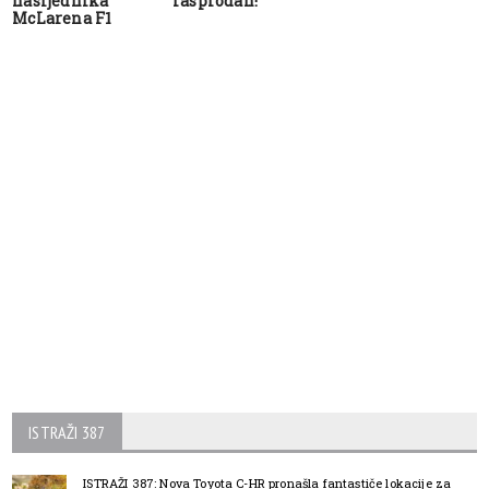
nasljednika
rasprodan!
McLarena F1
ISTRAŽI 387
ISTRAŽI 387: Nova Toyota C-HR pronašla fantastiče lokacije za