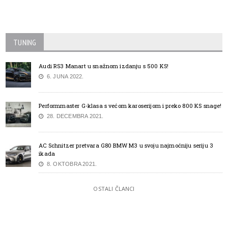
TUNING
Audi RS3 Manart u snažnom izdanju s 500 KS!
6. JUNA 2022.
Performmaster G-klasa s većom karoserijom i preko 800 KS snage!
28. DECEMBRA 2021.
AC Schnitzer pretvara G80 BMW M3 u svoju najmoćniju seriju 3
ikada
8. OKTOBRA 2021.
OSTALI ČLANCI