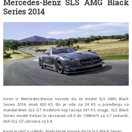
Mercedes-Benz SLS AMG Black
Series 2014
Izvori iz Mercedes-Benza navode da će model SLS AMG Black
Series 2014. imati 630 KS što je više za 39 KS u poređenju sa
standardnim SLS GT modelom koji razvija 591 KS snage. SLS Black
Series model trebao bi ubrzavati od 0 do 100km/h za 3,7 sekundi,
dok SLS GT ubrzava za 3,4.
Kada je riječ o izgledu, špekulacije govore da će SLS Black Series