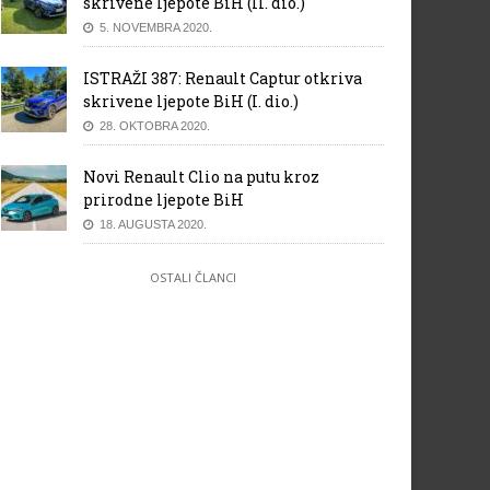
skrivene ljepote BiH (II. dio.)
5. NOVEMBRA 2020.
ISTRAŽI 387: Renault Captur otkriva
skrivene ljepote BiH (I. dio.)
28. OKTOBRA 2020.
Novi Renault Clio na putu kroz
prirodne ljepote BiH
18. AUGUSTA 2020.
OSTALI ČLANCI