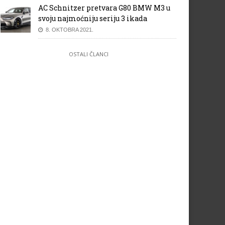
AC Schnitzer pretvara G80 BMW M3 u
svoju najmoćniju seriju 3 ikada
8. OKTOBRA 2021.
OSTALI ČLANCI