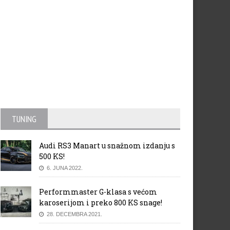
TUNING
Audi RS3 Manart u snažnom izdanju s
500 KS!
6. JUNA 2022.
Performmaster G-klasa s većom
karoserijom i preko 800 KS snage!
28. DECEMBRA 2021.