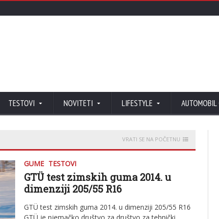
TESTOVI
NOVITETI
LIFESTYLE
AUTOMOBIL
VRATI SE NA POČETNU
GUME
TESTOVI
GTÜ test zimskih guma 2014. u
dimenziji 205/55 R16
GTÜ test zimskih guma 2014. u dimenziji 205/55 R16
GTÜ je njemačko društvo za društvo za tehnički