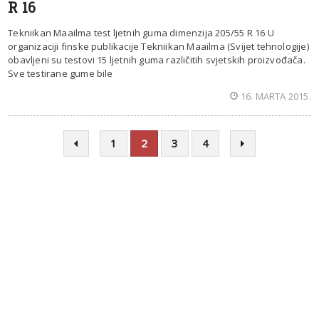
R 16
Tekniikan Maailma test ljetnih guma dimenzija 205/55 R 16 U
organizaciji finske publikacije Tekniikan Maailma (Svijet tehnologije)
obavljeni su testovi 15 ljetnih guma različitih svjetskih proizvođača.
Sve testirane gume bile
16. MARTA 2015.
1
2
3
4