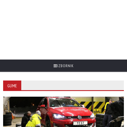
IZBORNIK
GUME