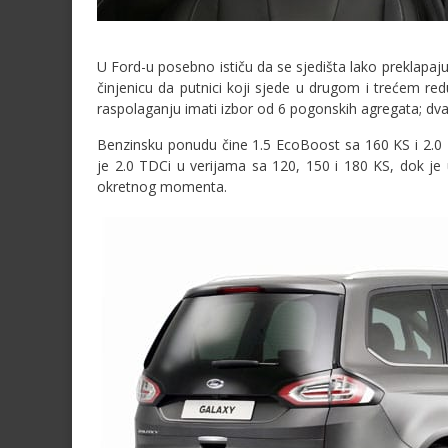
U Ford-u posebno ističu da se sjedišta lako preklapaju
činjenicu da putnici koji sjede u drugom i trećem red
raspolaganju imati izbor od 6 pogonskih agregata; dva 
Benzinsku ponudu čine 1.5 EcoBoost sa 160 KS i 2.0 
je 2.0 TDCi u verijama sa 120, 150 i 180 KS, dok j
okretnog momenta.