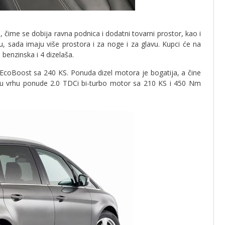
, čime se dobija ravna podnica i dodatni tovarni prostor, kao i
u, sada imaju više prostora i za noge i za glavu. Kupci će na
benzinska i 4 dizelaša.
EcoBoost sa 240 KS. Ponuda dizel motora je bogatija, a čine
e u vrhu ponude 2.0 TDCi bi-turbo motor sa 210 KS i 450 Nm