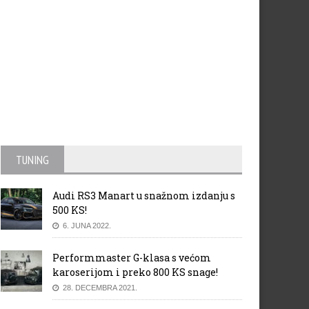
TUNING
Audi RS3 Manart u snažnom izdanju s
500 KS!
6. JUNA 2022.
Performmaster G-klasa s većom
karoserijom i preko 800 KS snage!
28. DECEMBRA 2021.