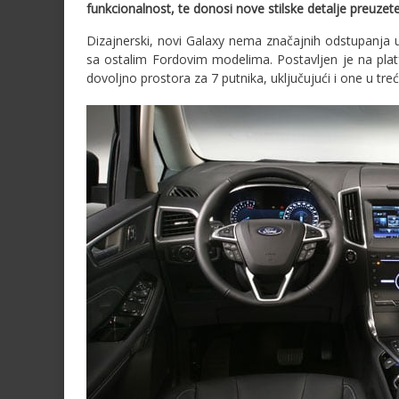
funkcionalnost, te donosi nove stilske detalje preuze
Dizajnerski, novi Galaxy nema značajnih odstupanja u
sa ostalim Fordovim modelima. Postavljen je na pla
dovoljno prostora za 7 putnika, uključujući i one u tre