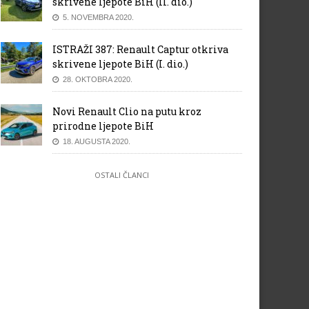
skrivene ljepote BiH (II. dio.)
5. NOVEMBRA 2020.
ISTRAŽI 387: Renault Captur otkriva
skrivene ljepote BiH (I. dio.)
28. OKTOBRA 2020.
Novi Renault Clio na putu kroz
prirodne ljepote BiH
18. AUGUSTA 2020.
OSTALI ČLANCI