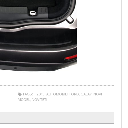
TAGS:
2015
,
AUTOMOBILI
,
FORD
,
GALAY
,
NOVI
MODEL
,
NOVITETI