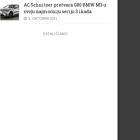
AC Schnitzer pretvara G80 BMW M3 u
svoju najmoćniju seriju 3 ikada
8. OKTOBRA 2021.
OSTALI ČLANCI