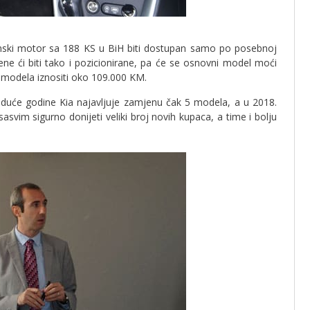
nzinski motor sa 188 KS u BiH biti dostupan samo po posebnoj
ne ći biti tako i pozicionirane, pa će se osnovni model moći
g modela iznositi oko 109.000 KM.
 iduće godine Kia najavljuje zamjenu čak 5 modela, a u 2018.
vim sigurno donijeti veliki broj novih kupaca, a time i bolju