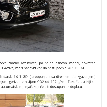
neće znatno razlikovati, pa će se osnovni model, pokretan
Active, moći nabaviti već da pristupačnih 26.190 KM.
lindarski 1.0 T-GDi (turbopunjeni sa direktnim ubrizgavanjem)
šnjom goriva i emisijom CO2 od 109 g/km. Također, u Kiji su
 automatski mjenjač, koji će biti dostupan uz doplatu.