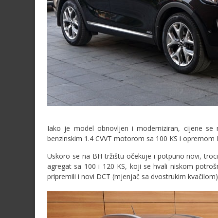
Iako je model obnovljen i moderniziran, cijene se 
benzinskim 1.4 CVVT motorom sa 100 KS i opremom LX 
Uskoro se na BH tržištu očekuje i potpuno novi, troci
agregat sa 100 i 120 KS, koji se hvali niskom potro
pripremili i novi DCT (mjenjač sa dvostrukim kvačilom)