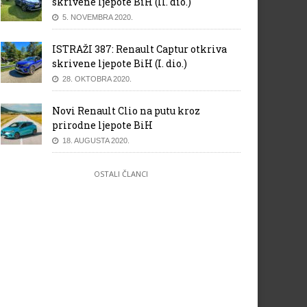
skrivene ljepote BiH (II. dio.)
5. NOVEMBRA 2020.
ISTRAŽI 387: Renault Captur otkriva
skrivene ljepote BiH (I. dio.)
28. OKTOBRA 2020.
Novi Renault Clio na putu kroz
prirodne ljepote BiH
18. AUGUSTA 2020.
OSTALI ČLANCI