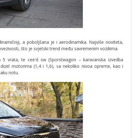
dinamičniji, a poboljšana je i aerodinamika. Najviše noviteta,
ovezivosti, što je svjetski trend među savremenim voziliima.
a 5 vrata, te cee'd sw (Sporstwagon – karavanska izvedba
i dizel motorima (1,4 i 1,6), sa nekoliko nivoa opreme, kao i
saku notu.