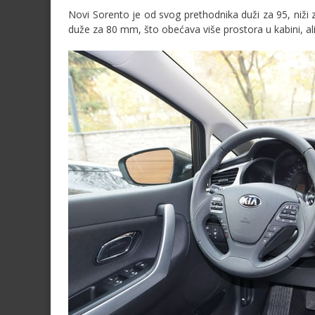
Novi Sorento je od svog prethodnika duži za 95, niži
duže za 80 mm, što obećava više prostora u kabini, ali i