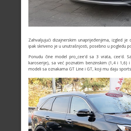
Zahvaljujući dizajnerskim unaprijeđenjima, izgled je 
ipak skriveno je u unutrašnjosti, posebno u pogledu p
Ponudu čine model pro_cee'd sa 3 vrata, cee'd. S
karoserije), sa već poznatim benzinskim (1,4 i 1,6) 
modeli sa oznakama GT Line i GT, koji mu daju sport