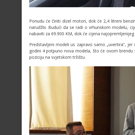
Ponudu će činiti dizel motori, dok će 2,4 litreni be
narudžbi. Budući da se radi o vrhunskom modelu, cije
nabaviti za 69.900 KM, dok će cijena najopremljenije
Predstavljeni modeli us zapravo samo „uvertira“, jer
godini 4 potpuno nova modela, što će ovom brendu sas
poziciju na svjetskom tržištu.