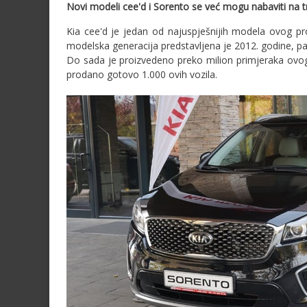
Novi modeli cee'd i Sorento se već mogu nabaviti na tr
Kia cee'd je jedan od najuspješnijih modela ovog pr
modelska generacija predstavljena je 2012. godine, pa 
Do sada je proizvedeno preko milion primjeraka ovog vo
prodano gotovo 1.000 ovih vozila.