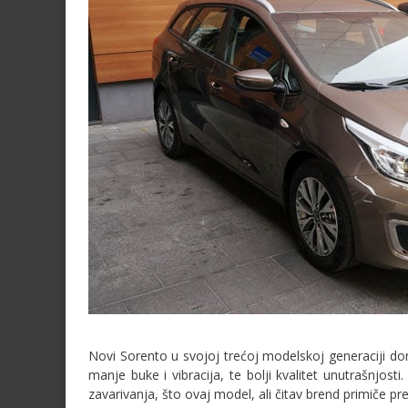
Novi Sorento u svojoj trećoj modelskoj generaciji dono
manje buke i vibracija, te bolji kvalitet unutrašnjos
zavarivanja, što ovaj model, ali čitav brend primiče 