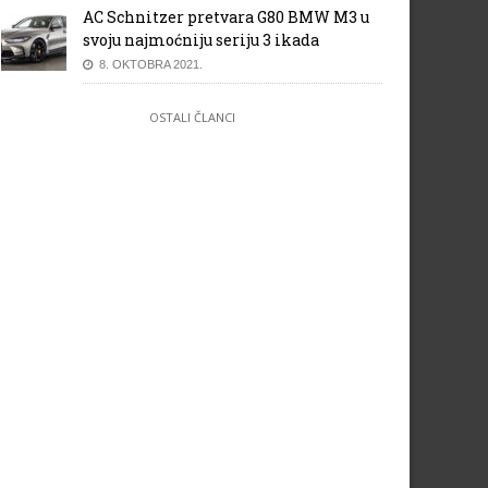
AC Schnitzer pretvara G80 BMW M3 u
svoju najmoćniju seriju 3 ikada
8. OKTOBRA 2021.
OSTALI ČLANCI