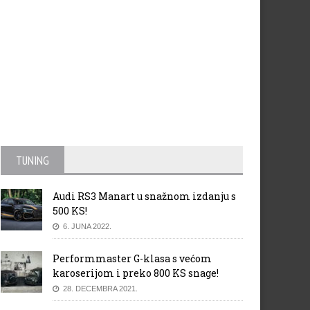
TUNING
Audi RS3 Manart u snažnom izdanju s
500 KS!
6. JUNA 2022.
Performmaster G-klasa s većom
karoserijom i preko 800 KS snage!
28. DECEMBRA 2021.