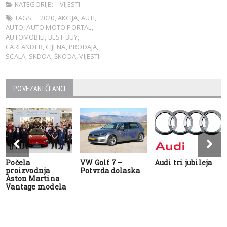
KATEGORIJE:
VIJESTI
TAGS:
2020
,
AKCIJA
,
AUTI
,
AUTO
,
AUTO MOTO PORTAL
,
AUTOMOBILI
,
BEST BUY
,
CARLANDER
,
CIJENA
,
PRODAJA
,
SCALA
,
SKDOA
,
ŠKODA
,
VIJESTI
POVEZANI ČLANCI
Počela
VW Golf 7 –
Audi tri jubileja
proizvodnja
Potvrda dolaska
Aston Martina
Vantage modela