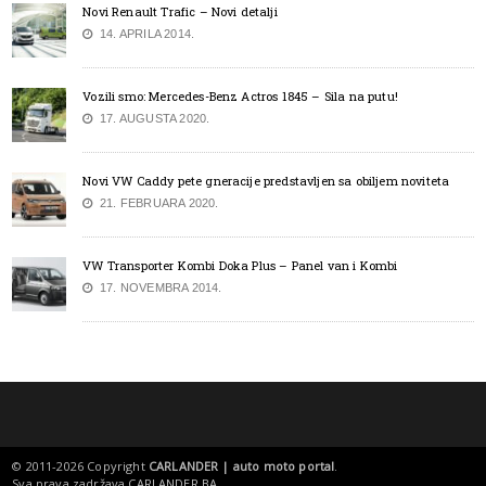
Novi Renault Trafic – Novi detalji
14. APRILA 2014.
Vozili smo: Mercedes-Benz Actros 1845 – Sila na putu!
17. AUGUSTA 2020.
Novi VW Caddy pete gneracije predstavljen sa obiljem noviteta
21. FEBRUARA 2020.
VW Transporter Kombi Doka Plus – Panel van i Kombi
17. NOVEMBRA 2014.
© 2011-2026 Copyright
CARLANDER | auto moto portal
.
Sva prava zadržava
CARLANDER.BA
.