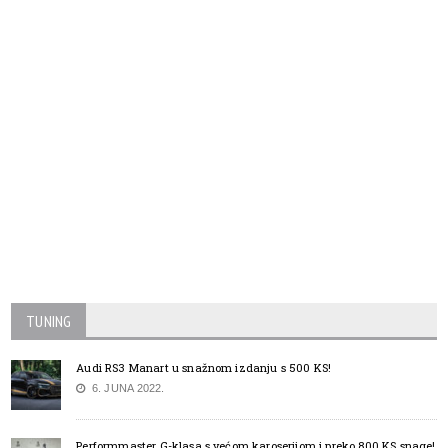
TUNING
Audi RS3 Manart u snažnom izdanju s 500 KS!
6. JUNA 2022.
Performmaster G-klasa s većom karoserijom i preko 800 KS snage!