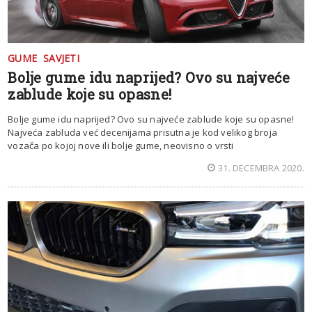
GUME
SAVJETI
Bolje gume idu naprijed? Ovo su najveće
zablude koje su opasne!
Bolje gume idu naprijed? Ovo su najveće zablude koje su opasne!
Najveća zabluda već decenijama prisutna je kod velikog broja
vozača po kojoj nove ili bolje gume, neovisno o vrsti
31. DECEMBRA 2020.