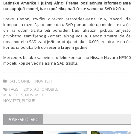
Latinske Amerike i Južnoj Africi. Prema posljednjim informacijama
nastupajući model, bar u početku, naći će se samo na SAD tržištu.
Steve Canon, izvršni direktor Mercedes-Benz USA, navodi da
kompanija razmišlja o tome da u SAD ponudi pickup model, te da će
on na ovom tržištu biti ponuđen kao luksuzni pickup, umjesto
prvobitno zamišljenog komercijalnog vozila. Canon smatra da će
novi model u SAD zabilježiti prodaju od oko 10.000 jedinica te da će
konačna odluka biti donešena krajem godine.
Mercedes bi tako sa ovim modelm konkurirao Nissan Navara NP300
modelu koji se već nalazi na SAD tržištu.
KATEGORIJE:
NOVITETI
TAGS:
2015
,
AUTOMOBILI
,
MERCEDES
,
NOVI MODEL
,
NOVITETI
,
PICKUP
POVEZANI ČLANCI