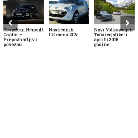
Osvježeni Renault
Nasljednik
Novi Volkswagen
Captur –
Citroena 2CV
Touareg stiže u
Prepoznatljiv i
aprilu 2018.
povezan
godine