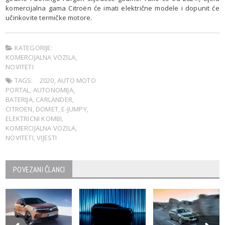
komercijalna gama Citroën će imati električne modele i dopunit će
učinkovite termičke motore.
KATEGORIJE:
KOMERCIJALNA VOZILA
,
NOVITETI
TAGS:
2020
,
AUTO MOTO
PORTAL
,
AUTONOMIJA
,
BATERIJA
,
CARLANDER
,
CITROEN
,
DOMET
,
E-JUMPY
,
ELEKTRICNI KOMBI
,
KOMERCIJALNA VOZILA
,
NOVITETI
,
VIJESTI
POVEZANI ČLANCI