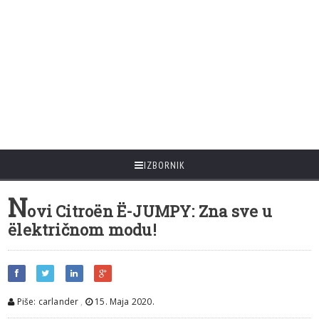
IZBORNIK
N
ovi Citroën Ë-JUMPY: Zna sve u
ëlektričnom modu!
Piše: carlander
,
15. Maja 2020.