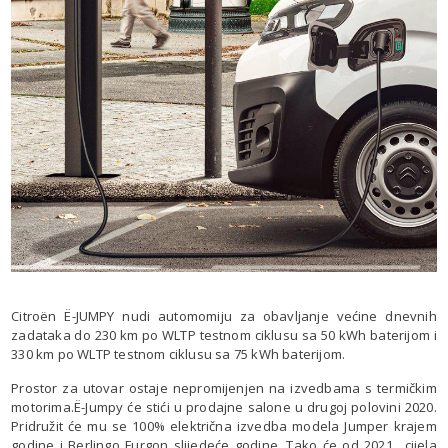
Citroën Ë-JUMPY nudi automomiju za obavljanje većine dnevnih
zadataka do 230 km po WLTP testnom ciklusu sa 50 kWh baterijom i
330 km po WLTP testnom ciklusu sa 75 kWh baterijom.
Prostor za utovar ostaje nepromijenjen na izvedbama s termičkim
motorima.Ë-Jumpy će stići u prodajne salone u drugoj polovini 2020.
Pridružit će mu se 100% električna izvedba modela Jumper krajem
godine i Berlingo Furgon slijedeće godine. Tako će od 2021., cijela