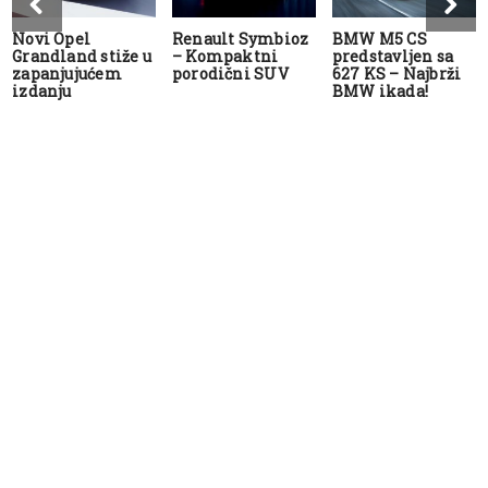
Novi Opel
Renault Symbioz
BMW M5 CS
Grandland stiže u
– Kompaktni
predstavljen sa
zapanjujućem
porodični SUV
627 KS – Najbrži
izdanju
BMW ikada!