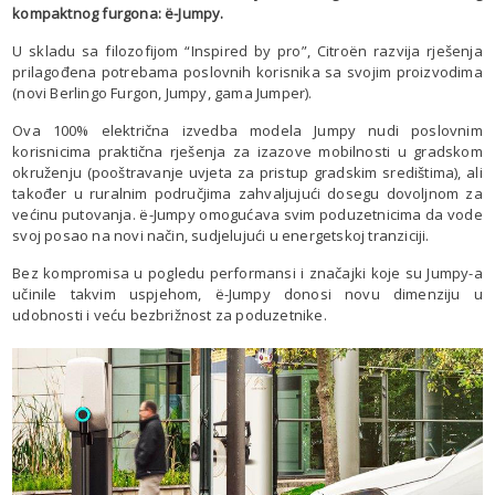
kompaktnog furgona: ë-Jumpy.
U skladu sa filozofijom “Inspired by pro”, Citroën razvija rješenja
prilagođena potrebama poslovnih korisnika sa svojim proizvodima
(novi Berlingo Furgon, Jumpy, gama Jumper).
Ova 100% električna izvedba modela Jumpy nudi poslovnim
korisnicima praktična rješenja za izazove mobilnosti u gradskom
okruženju (pooštravanje uvjeta za pristup gradskim središtima), ali
također u ruralnim područjima zahvaljujući dosegu dovoljnom za
većinu putovanja. ë-Jumpy omogućava svim poduzetnicima da vode
svoj posao na novi način, sudjelujući u energetskoj tranziciji.
Bez kompromisa u pogledu performansi i značajki koje su Jumpy-a
učinile takvim uspjehom, ë-Jumpy donosi novu dimenziju u
udobnosti i veću bezbrižnost za poduzetnike.