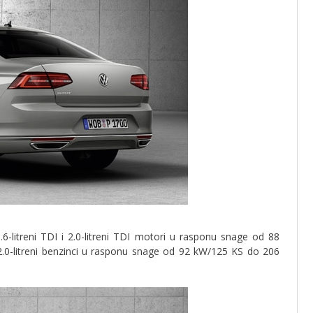
.6-litreni TDI i 2.0-litreni TDI motori u rasponu snage od 88
i 2.0-litreni benzinci u rasponu snage od 92 kW/125 KS do 206