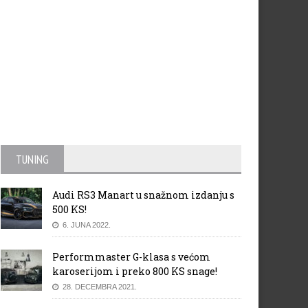
TUNING
Audi RS3 Manart u snažnom izdanju s
500 KS!
6. JUNA 2022.
Performmaster G-klasa s većom
karoserijom i preko 800 KS snage!
28. DECEMBRA 2021.