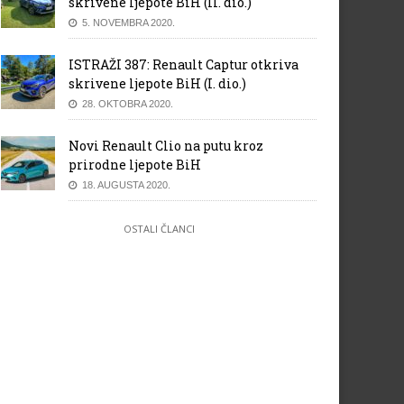
skrivene ljepote BiH (II. dio.)
5. NOVEMBRA 2020.
ISTRAŽI 387: Renault Captur otkriva
skrivene ljepote BiH (I. dio.)
28. OKTOBRA 2020.
Novi Renault Clio na putu kroz
prirodne ljepote BiH
18. AUGUSTA 2020.
OSTALI ČLANCI