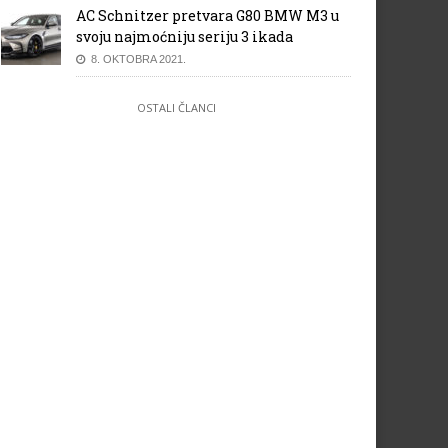
AC Schnitzer pretvara G80 BMW M3 u
svoju najmoćniju seriju 3 ikada
8. OKTOBRA 2021.
OSTALI ČLANCI