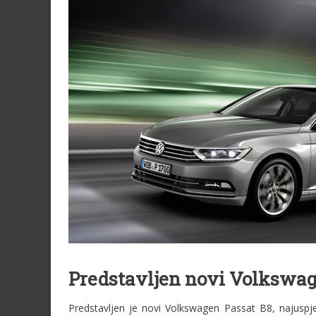
Predstavljen novi Volkswag
Predstavljen je novi Volkswagen Passat B8, najuspje