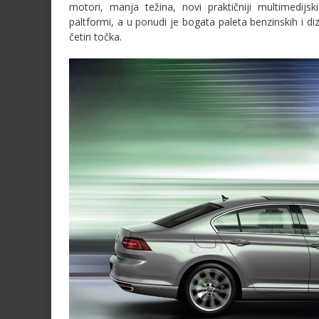
motori, manja težina, novi praktičniji multimedij
paltformi, a u ponudi je bogata paleta benzinskih i 
četiri točka.