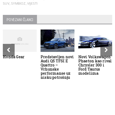
SUV
,
SYMBIOZ
,
VIJESTI
POVEZANI ČLANCI
Honda Gear
Predstavljen novi
Novi Volkswagen
Audi Q5 TFSI E
Phaeton kao rival
Quattro –
Chrysler 300 i
Vrhunske
Ford Taurus
performanse uz
modelima
nisku potrošnju