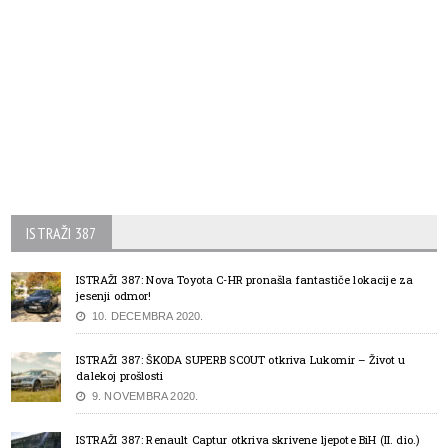
ISTRAŽI 387
ISTRAŽI 387: Nova Toyota C-HR pronašla fantastiče lokacije za
jesenji odmor!
10. DECEMBRA 2020.
ISTRAŽI 387: ŠKODA SUPERB SCOUT otkriva Lukomir – Život u
dalekoj prošlosti
9. NOVEMBRA 2020.
ISTRAŽI 387: Renault Captur otkriva skrivene ljepote BiH (II. dio.)