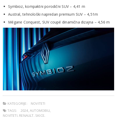
Symbioz, kompaktni porodični SUV – 4,41 m
Austral, tehnološki napredan premium SUV – 4,51m
Mégane Conquest, SUV coupé dinamična dizajna – 4,56 m
KATEGORIJE:
NOVITETI
TAGS:
2024
,
AUTOMOBILI
,
NOVITETI
,
RENAULT
,
SKICE
,