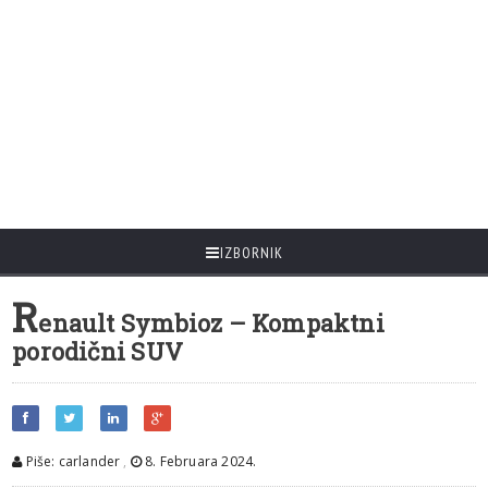
IZBORNIK
R
enault Symbioz – Kompaktni
porodični SUV
Piše: carlander
,
8. Februara 2024.