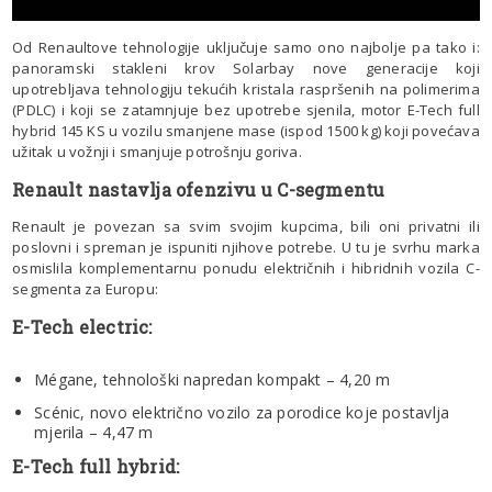
Od Renaultove tehnologije uključuje samo ono najbolje pa tako i:
panoramski stakleni krov Solarbay nove generacije koji
upotrebljava tehnologiju tekućih kristala raspršenih na polimerima
(PDLC) i koji se zatamnjuje bez upotrebe sjenila, motor E-Tech full
hybrid 145 KS u vozilu smanjene mase (ispod 1500 kg) koji povećava
užitak u vožnji i smanjuje potrošnju goriva.
Renault nastavlja ofenzivu u C-segmentu
Renault je povezan sa svim svojim kupcima, bili oni privatni ili
poslovni i spreman je ispuniti njihove potrebe. U tu je svrhu marka
osmislila komplementarnu ponudu električnih i hibridnih vozila C-
segmenta za Europu:
E-Tech electric:
Mégane, tehnološki napredan kompakt – 4,20 m
Scénic, novo električno vozilo za porodice koje postavlja
mjerila – 4,47 m
E-Tech full hybrid: