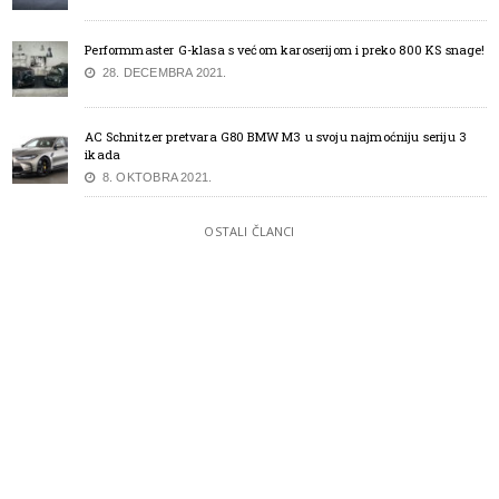
Performmaster G-klasa s većom karoserijom i preko 800 KS snage!
28. DECEMBRA 2021.
AC Schnitzer pretvara G80 BMW M3 u svoju najmoćniju seriju 3
ikada
8. OKTOBRA 2021.
OSTALI ČLANCI