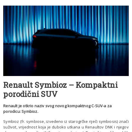
Renault Symbioz – Kompaktni
porodični SUV
Renault je otkrio naziv svog novog kompaktnog C-SUV-a za
porodicu: Symbioz.
Symbioz (fr. symbiose, izvedeno iz starogrčke riječi symbiosis) znači
suživot, vrijednost koja je duboko utkana u Renaultov DNK i njegov