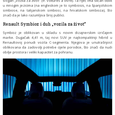
slogan „vozila za život” (fr. voitures à vivre). Ta riječ ima sličan oblik
u mnogim jezicima (na engleskom je to symbiosis, na španjolskom
simbiose, na talijanskom simbiosi, na hrvatskom simbioza), što
znači da je lako razumljiva široj publici.
Renault Symbioz i duh „vozila za život”
Symbioz je oblikovan u skladu s novim dizajnerskim izričajem
marke. Dugačak 4,41 m, taj novi SUV je najkompaktniji hibrid u
Renaultovoj ponudi vozila C-segmenta. Njegova je unutrašnjost
oblikovana da zadovolji potrebe cijele porodice, što znači da nudi
obilje prostora i veliki kapacitet za pohranu.