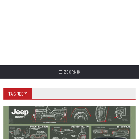
IZBORNIK
TAG "JEEP"