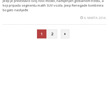
Jeep je predstavio svoj novi model, namijenjen globalnom tržištu, a
koji pripada segmentu malih SUV vozila. Jeep Renegade kombinira
bogato naslijeđe
6. MARTA 2014.
1
2