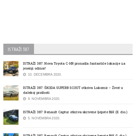
ISTRAŽI 387
ISTRAŽI 387: Nova Toyota C-HR pronašla fantastiče lokacije za
jesenji odmor!
10. DECEMBRA 2020.
ISTRAŽI 387: ŠKODA SUPERB SCOUT otkriva Lukomir – Život u
dalekoj prošlosti
9. NOVEMBRA 2020.
ISTRAŽI 387: Renault Captur otkriva skrivene ljepote BiH (II. dio.)
5. NOVEMBRA 2020.
ISTRAŽI 387: Renault Captur otkriva skrivene ljepote BiH (I. dio.)