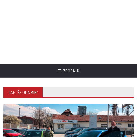
IZBORNIK
TAG "ŠKODA BIH"