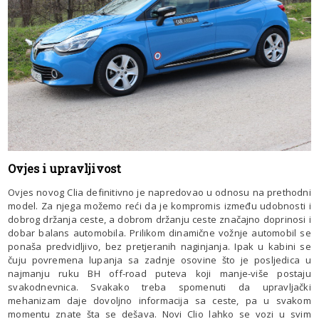
Ovjes i upravljivost
Ovjes novog Clia definitivno je napredovao u odnosu na prethodni
model. Za njega možemo reći da je kompromis između udobnosti i
dobrog držanja ceste, a dobrom držanju ceste značajno doprinosi i
dobar balans automobila. Prilikom dinamične vožnje automobil se
ponaša predvidljivo, bez pretjeranih naginjanja. Ipak u kabini se
čuju povremena lupanja sa zadnje osovine što je posljedica u
najmanju ruku BH off-road puteva koji manje-više postaju
svakodnevnica. Svakako treba spomenuti da upravljački
mehanizam daje dovoljno informacija sa ceste, pa u svakom
momentu znate šta se dešava. Novi Clio lahko se vozi u svim