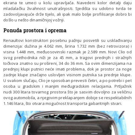
ekrana te umeci u kolu upravljača. Navedeni kolor detalji daju
mladalačku živahnost unutrašnjosti. Sjedišta su udobno tvrda te
zadovoljavajuće drže tijelo, ali ipak malo bolje profilisanje dobro bi
došlo u nešto dinamičnijoj vožnji.
Ponuda prostora i oprema
Renaultovi konstruktori posebnu pažnju posvetili su usklađivanju
dimenzija: dužina je 4.062 mm, širina 1.732 mm (bez retrovizora) i
visina 1.448 mm, međuosovinski razmak je 2.589 mm. Novi Clio od
svog prethodnika niži je za 45 mm, a tragovi prednjih i stražnjih
točkova znatno su prošireni, 34 do 36 mm. Sa ovim dimenzijama na
prednjoj klupi putnici neće imati problema, dok je prostor za noge
zadnje klupe značajno uslovljen visinom putnika sa prednje klupe.
U svakom slučaju, Clio je sposoban prevesti četiri, a po potrebi i pet
osoba u gradskim i manjim međugradskim relacijama. Prtljažnik
nudi 300 litara tovarnog prostora što je sasvim dovoljno za veličinu
ovog automobila, a njegovim preklapanjem dobije se respektabilnih
1.146 litara, što otvara mogućnost transporta gabaritnijih stvari.