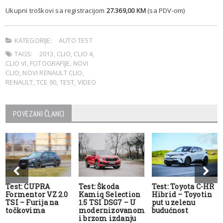
Ukupni troškovi sa registracijom
27.369,00 KM
(sa PDV-om)
KATEGORIJE:
AUTO TEST
TAGS:
2013
,
CLIO
,
CLIO 4
,
CLIO VI
,
FOTOGRAFIJE
,
NOVI
CLIO
,
NOVI RENAULT CLIO
,
RENAULT
,
TCE 90
,
TEST
,
VIDEO
POVEZANI ČLANCI
Test: CUPRA
Test: Škoda
Test: Toyota C-HR
Formentor VZ 2.0
Kamiq Selection
Hibrid – Toyotin
TSI – Furija na
1.5 TSI DSG7 – U
put u zelenu
točkovima
modernizovanom
budućnost
i brzom izdanju