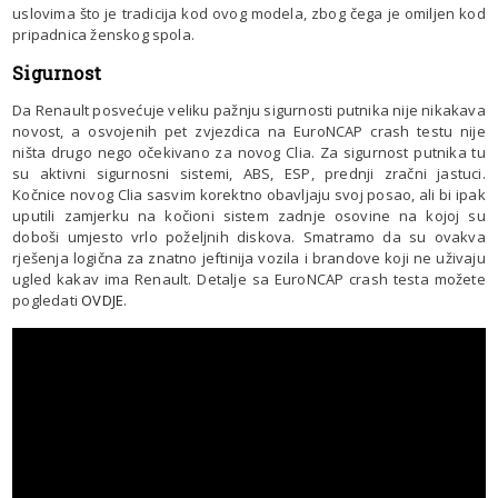
uslovima što je tradicija kod ovog modela, zbog čega je omiljen kod
pripadnica ženskog spola.
Sigurnost
Da Renault posvećuje veliku pažnju sigurnosti putnika nije nikakava
novost, a osvojenih pet zvjezdica na EuroNCAP crash testu nije
ništa drugo nego očekivano za novog Clia. Za sigurnost putnika tu
su aktivni sigurnosni sistemi, ABS, ESP, prednji zračni jastuci.
Kočnice novog Clia sasvim korektno obavljaju svoj posao, ali bi ipak
uputili zamjerku na kočioni sistem zadnje osovine na kojoj su
doboši umjesto vrlo poželjnih diskova. Smatramo da su ovakva
rješenja logična za znatno jeftinija vozila i brandove koji ne uživaju
ugled kakav ima Renault. Detalje sa EuroNCAP crash testa možete
pogledati
OVDJE
.