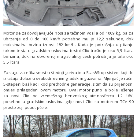
Motor se zadovoljavajuće nosi sa težinom vozila od 1009 kg, pa za
ubrzanje od 0 do 100 km/h potrebno mu je 12,2 sekunde, dok
maksimalna brzina iznosi 182 km/h. Kada je potrošnja u pitanju
tokom testa u gradskim uslovima testni Clio trošio je oko 5,9 litara
benzina, dok na otvorenoj magistralnoj cesti potrošnja je bila oko
5,5 litara.
Zaslugu za efikasnost u štednji goriva ima Star&Stop sistem koji do
izražaja dolazi u svakodnevnim gradskim gužvama. Mjenjač je ručni
5-stepeni baš kao i kod prethodne generacije, s tim da su prijenosni
omjeri prilagođeni ovom motoru. Ovaj motor puno je bolje ješenje
za novi Clio od vremešnog benznskog atmnosferca 1.2 16V,
posebno u gradskim uslovima gdje novi Clio sa motorom TCe 90
prosto zuji poput pčele.