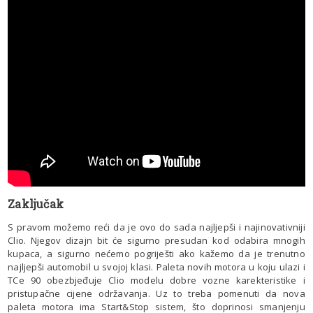
Zaključak
S pravom možemo reći da je ovo do sada najljepši i najinovativniji
Clio. Njegov dizajn bit će sigurno presudan kod odabira mnogih
kupaca, a sigurno nećemo pogriješti ako kažemo da je trenutno
najljepši automobil u svojoj klasi. Paleta novih motora u koju ulazi i
TCe 90 obezbjeđuje Clio modelu dobre vozne karekteristike i
pristupačne cijene održavanja. Uz to treba pomenuti da nova
paleta motora ima Start&Stop sistem, što doprinosi smanjenju