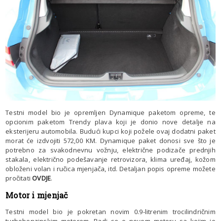
Testni model bio je opremljen Dynamique paketom opreme, te
opcionim paketom Trendy plava koji je donio nove detalje na
eksterijeru automobila. Budući kupci koji požele ovaj dodatni paket
morat će izdvojiti 572,00 KM. Dynamique paket donosi sve što je
potrebno za svakodnevnu vožnju, električne podizače prednjih
stakala, električno podešavanje retrovizora, klima uređaj, kožom
obloženi volan i ručica mjenjača, itd. Detaljan popis opreme možete
pročitati
OVDJE
.
Motor i mjenjač
Testni model bio je pokretan novim 0.9-litrenim trocilindričnim
turbobenzinskim motorom. Radi se o novom motoru sa kojim je