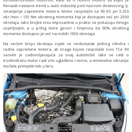
Renault nastavio trend u auto industriji pod nazivom downsizing, tj.
smanjenje zapremine motora. Motor raspolaže sa 90 KS pri 5.250
okr./min. i 135 Nm okretnog momenta koji je dostupan već pri 2500
okretaja. Iako brojke nisu impozantne u praksi se pokazuju mnogo
uvjerljivijim, a u prilog tome govori i činjenica da 90% okretnog
momenta dostupno je već na niskih 1650 okretaja.
Na većem broju okretaja osjeti se nedostatak jednog cilindra i
radne zapremine motora, ali snaga kojom raspolaže novi TCe 90
sasvim je zadovoljavajuća za ovaj automobil. Iako se radi o
trocilindrašu motor radi vrlo uglađeno i mirno, a minimalne vibracije
možete primijetiti tek u leru.