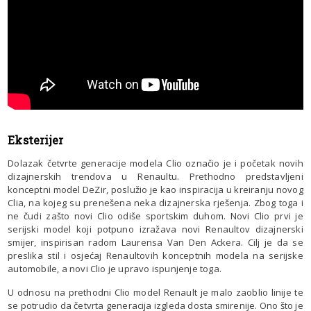
.
Eksterijer
Dolazak četvrte generacije modela Clio označio je i početak novih
dizajnerskih trendova u Renaultu. Prethodno predstavljeni
konceptni model DeZir, poslužio je kao inspiracija u kreiranju novog
Clia, na kojeg su prenešena neka dizajnerska rješenja. Zbog toga i
ne čudi zašto novi Clio odiše sportskim duhom. Novi Clio prvi je
serijski model koji potpuno izražava novi Renaultov dizajnerski
smijer, inspirisan radom Laurensa Van Den Ackera. Cilj je da se
preslika stil i osjećaj Renaultovih konceptnih modela na serijske
automobile, a novi Clio je upravo ispunjenje toga.
U odnosu na prethodni Clio model Renault je malo zaoblio linije te
se potrudio da četvrta generacija izgleda dosta smirenije. Ono što je