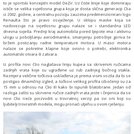
to je sportski konceptni model DeZir. Uz čiste linije koje dominiraju
ističe se velika svjetlosna grupa koja je dosta slična generaciji Clia
iz 2002. godine, a centralnu poziciju zauzima predimenzionirani logo
Renaulta što je pravo osvježenje. U sklopu maske koja se
nadovezuje na svjetlosnu grupu nalaze se i standardna LED
dnevna svjetla. Prednji kraj automobila pored ljepote ima i aktivnu
ulogu u poboljšanju aerodimanike, smanjenju potrošnje goriva te
bržem postizanju radne temperature motora. U masci motora
nalaze se pokretne klapne koje ovisno o potrebi, elektronika
automatski otvara ili zatvara.
Iz profila novi Clio naglašava liniju kupea sa skrivenim ručicama
zadnjih vrata koje su ugrađene uz rub zadnjeg bočnog stakla.
Razmjera veličine točkova usklađena je prema visini vozila da bi se
postigao dinamičniji izgled, a točkovi velikog profila izbočeniji su za
15 mm u odnosu na Clio III kako bi ispunili blatobrane. Jedan od
razloga zašto su skirvene ručice zadnjih vrata jeste i činjenica da se
novi Clio neće poizvoditi u trovratnoj verziji pa svi oni koji su
ljubitelji trovratnih modela, mogu pronaći utjehu u ovom rješenju.