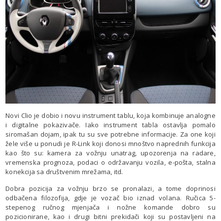
Novi Clio je dobio i novu instrument tablu, koja kombinuje analogne
i digitalne pokazivače. Iako instrument tabla ostavlja pomalo
siromašan dojam, ipak tu su sve potrebne informacije. Za one koji
žele više u ponudi je R-Link koji donosi mnoštvo naprednih funkcija
kao što su: kamera za vožnju unatrag, upozorenja na radare,
vremenska prognoza, podaci o održavanju vozila, e-pošta, stalna
konekcija sa društvenim mrežama, itd.
Dobra pozicija za vožnju brzo se pronalazi, a tome doprinosi
odbačena filozofija, gdje je vozač bio iznad volana. Ručica 5-
stepenog ručnog mjenjača i nožne komande dobro su
pozicionirane, kao i drugi bitni prekidači koji su postavljeni na