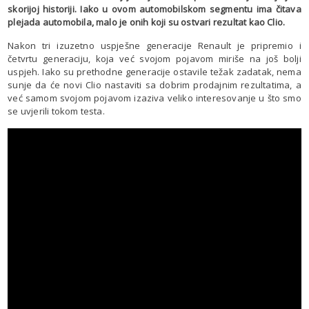
skorijoj historiji. Iako u ovom automobilskom segmentu ima čitava
plejada automobila, malo je onih koji su ostvari rezultat kao Clio.
Nakon tri izuzetno uspješne generacije Renault je pripremio i
četvrtu generaciju, koja već svojom pojavom miriše na još bolji
uspjeh. Iako su prethodne generacije ostavile težak zadatak, nema
sunje da će novi Clio nastaviti sa dobrim prodajnim rezultatima, a
već samom svojom pojavom izaziva veliko interesovanje u što smo
se uvjerili tokom testa.