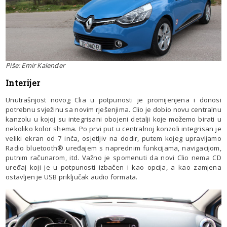
Piše: Emir Kalender
Interijer
Unutrašnjost novog Clia u potpunosti je promijenjena i donosi
potrebnu svježinu sa novim rješenjima. Clio je dobio novu centralnu
kanzolu u kojoj su integrisani obojeni detalji koje možemo birati u
nekoliko kolor shema. Po prvi put u centralnoj konzoli integrisan je
veliki ekran od 7 inča, osjetljiv na dodir, putem kojeg upravljamo
Radio bluetooth® uređajem s naprednim funkcijama, navigacijom,
putnim računarom, itd. Važno je spomenuti da novi Clio nema CD
uređaj koji je u potpunosti izbačen i kao opcija, a kao zamjena
ostavljen je USB priključak audio formata.