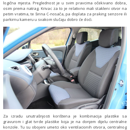
logična mjesta. Preglednost je u svim pravcima očekivano dobra,
osim prema natrag. Krivac za to je relativno mali stakleni otvor na
petim vratima, te širina C-nosača, pa doplata za praking senzore ili
parkirnu kameru u svakom slučaju dobro će doći.
Za izradu unutrašnjosti korištena je kombinacija plastike sa
gravurom i glat tvrde plastike koja je na donjem dijelu centralne
konzole. Tu su obojeni umetci oko ventilacionih otvora, centralnog