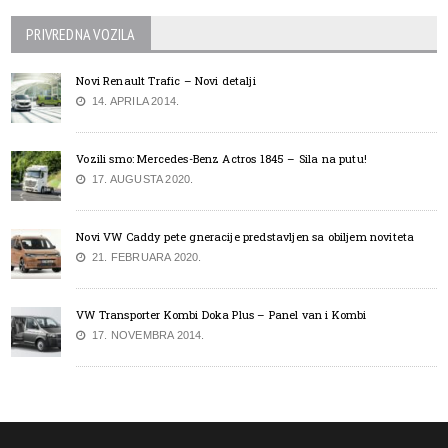
PRIVREDNA VOZILA
Novi Renault Trafic – Novi detalji
14. APRILA 2014.
Vozili smo: Mercedes-Benz Actros 1845 – Sila na putu!
17. AUGUSTA 2020.
Novi VW Caddy pete gneracije predstavljen sa obiljem noviteta
21. FEBRUARA 2020.
VW Transporter Kombi Doka Plus – Panel van i Kombi
17. NOVEMBRA 2014.