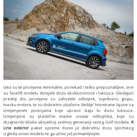
Iako su te promjene minimalne, ponekad i teško prepoznatljive, one
su facelift modelu donijele dozu ekskluzivnosti i luksuza. Gledajući
prednji dio, promjene su zahvatile odbojnik, svjetlosnu grupu,
masku motora, te su diskretno ubačene ‘deblje’ hromirane lajsne sa
izmijenjenim pozicijama koje upravo daju tu dozu luksuza.
Izmijenjene su plastične maske unutar odbojnika, koje su
dizajnerski bliske aktuelnoj sedmoj generaciji većeg Golf modela.
R
Line exterior
paket opreme donio je diskretnu dozu sportskog
izgleda ovom modelu te ga učnio još primamljivijim.