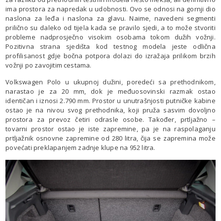
ima prostora za napredak u udobnosti. Ovo se odnosi na gornji dio
naslona za leđa i naslona za glavu. Naime, navedeni segmenti
prilično su daleko od tijela kada se pravilo sjedi, a to može stvoriti
probleme nadprosječno visokim osobama tokom dužih vožnji.
Pozitivna strana sjedišta kod testnog modela jeste odlična
profilisanost gdje bočna potpora dolazi do izražaja prilikom brzih
vožnji po zavojitim cestama.
Volkswagen Polo u ukupnoj dužini, poredeći sa prethodnikom,
narastao je za 20 mm, dok je međuosovinski razmak ostao
identičan i iznosi 2.790 mm. Prostor u unutrašnjosti putničke kabine
ostao je na nivou svog prethodnika, koji pruža sasvim dovoljno
prostora za prevoz četiri odrasle osobe. Također, prtljažno –
tovarni prostor ostao je iste zapremine, pa je na raspolaganju
prtljažnik osnovne zapremine od 280 litra, čija se zapremina može
povećati preklapanjem zadnje klupe na 952 litra.