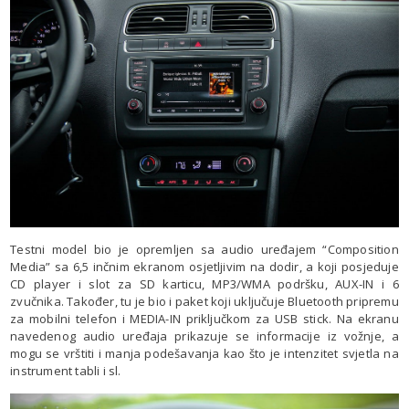
Testni model bio je opremljen sa audio uređajem “Composition
Media” sa 6,5 inčnim ekranom osjetljivim na dodir, a koji posjeduje
CD player i slot za SD karticu, MP3/WMA podršku, AUX-IN i 6
zvučnika. Također, tu je bio i paket koji uključuje Bluetooth pripremu
za mobilni telefon i MEDIA-IN priključkom za USB stick. Na ekranu
navedenog audio uređaja prikazuje se informacije iz vožnje, a
mogu se vrštiti i manja podešavanja kao što je intenzitet svjetla na
instrument tabli i sl.