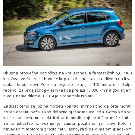
Ukupna prosječna potrošnja na kraju iznosila fantastičnih 5,6 l/100
km. Ovakve činjenice buduće kupce ozbiljno stavlja u dilemu da li se
isplati kupiti novi Polo sa osjetno skupljim TDI motorom. Bolje
rečeno, za prosječnog vlasnika koji prelazi 15.000 km na godišnjem
nivou, nema dileme, 1.2 TSI je ekonomski isplativiji.
Zadržat ćemo se još na motoru koji radi mirno i tiho da ćete morati
dobro obratiti pažnju kad dolazite pješacima iza leđa. Gotovo da se
kreće kao bešumni električni automobili, koji se teško može čuti…
Samo iskustvo iz vožnje je zaista pozitivno, jer novi Polo s
navedenim motorom prosto ‘leti’. Jasno, radi se o malom gradskom
automobilu, pa se treba staviti u razumne granice očekivanja, koje