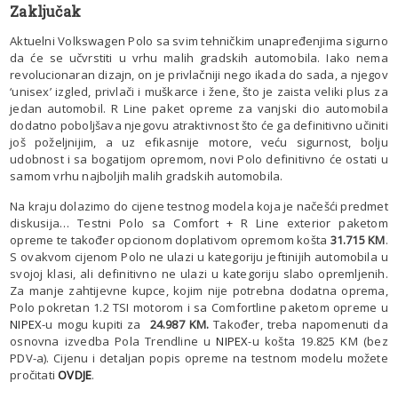
Zaključak
Aktuelni Volkswagen Polo sa svim tehničkim unapređenjima sigurno
da će se učvrstiti u vrhu malih gradskih automobila. Iako nema
revolucionaran dizajn, on je privlačniji nego ikada do sada, a njegov
‘unisex’ izgled, privlači i muškarce i žene, što je zaista veliki plus za
jedan automobil. R Line paket opreme za vanjski dio automobila
dodatno poboljšava njegovu atraktivnost što će ga definitivno učiniti
još poželjnijim, a uz efikasnije motore, veću sigurnost, bolju
udobnost i sa bogatijom opremom, novi Polo definitivno će ostati u
samom vrhu najboljih malih gradskih automobila.
Na kraju dolazimo do cijene testnog modela koja je načešći predmet
diskusija… Testni Polo sa Comfort + R Line exterior paketom
opreme te također opcionom doplativom opremom košta
31.715
KM
.
S ovakvom cijenom Polo ne ulazi u kategoriju jeftinijih automobila u
svojoj klasi, ali definitivno ne ulazi u kategoriju slabo opremljenih.
Za manje zahtijevne kupce, kojim nije potrebna dodatna oprema,
Polo pokretan 1.2 TSI motorom i sa Comfortline paketom opreme u
NIPEX
-u mogu kupiti za
24.987 KM.
Također, treba napomenuti da
osnovna izvedba Pola Trendline u
NIPEX
-u košta 19.825 KM (bez
PDV-a). Cijenu i detaljan popis opreme na testnom modelu možete
pročitati
OVDJE
.