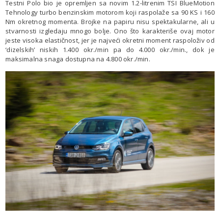
Testni Polo bio je opremljen sa novim 1.2-litrenim TSI BlueMotion
Tehnology turbo benzinskim motorom koji raspolaže sa 90 KS i 160
Nm okretnog momenta. Brojke na papiru nisu spektakularne, ali u
stvarnosti izgledaju mnogo bolje. Ono što karakteriše ovaj motor
jeste visoka elastičnost, jer je najveći okretni moment raspoloživ od
‘dizelskih’ niskih 1.400 okr./min pa do 4.000 okr./min., dok je
maksimalna snaga dostupna na 4.800 okr./min.