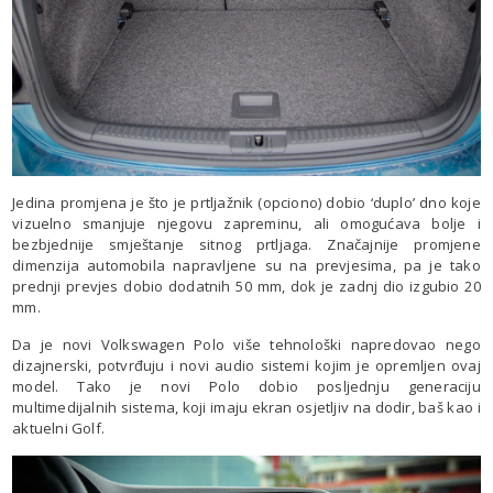
Jedina promjena je što je prtljažnik (opciono) dobio ‘duplo’ dno koje
vizuelno smanjuje njegovu zapreminu, ali omogućava bolje i
bezbjednije smještanje sitnog prtljaga. Značajnije promjene
dimenzija automobila napravljene su na prevjesima, pa je tako
prednji prevjes dobio dodatnih 50 mm, dok je zadnj dio izgubio 20
mm.
Da je novi Volkswagen Polo više tehnološki napredovao nego
dizajnerski, potvrđuju i novi audio sistemi kojim je opremljen ovaj
model. Tako je novi Polo dobio posljednju generaciju
multimedijalnih sistema, koji imaju ekran osjetljiv na dodir, baš kao i
aktuelni Golf.