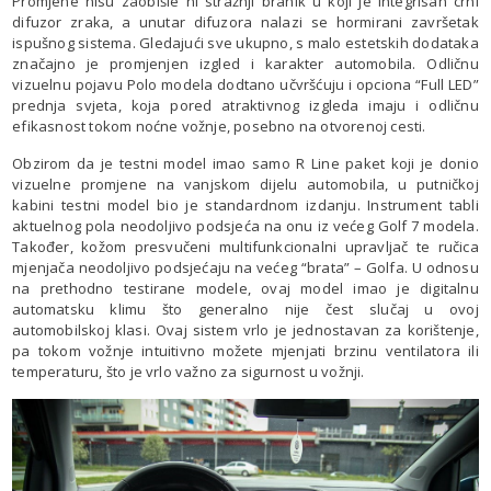
Promjene nisu zaobišle ni stražnji branik u koji je integrisan crni
difuzor zraka, a unutar difuzora nalazi se hormirani završetak
ispušnog sistema. Gledajući sve ukupno, s malo estetskih dodataka
značajno je promjenjen izgled i karakter automobila. Odličnu
vizuelnu pojavu Polo modela dodtano učvršćuju i opciona “Full LED”
prednja svjeta, koja pored atraktivnog izgleda imaju i odličnu
efikasnost tokom noćne vožnje, posebno na otvorenoj cesti.
Obzirom da je testni model imao samo R Line paket koji je donio
vizuelne promjene na vanjskom dijelu automobila, u putničkoj
kabini testni model bio je standardnom izdanju. Instrument tabli
aktuelnog pola neodoljivo podsjeća na onu iz većeg Golf 7 modela.
Također, kožom presvučeni multifunkcionalni upravljač te ručica
mjenjača neodoljivo podsjećaju na većeg “brata” – Golfa. U odnosu
na prethodno testirane modele, ovaj model imao je digitalnu
automatsku klimu što generalno nije čest slučaj u ovoj
automobilskoj klasi. Ovaj sistem vrlo je jednostavan za korištenje,
pa tokom vožnje intuitivno možete mjenjati brzinu ventilatora ili
temperaturu, što je vrlo važno za sigurnost u vožnji.