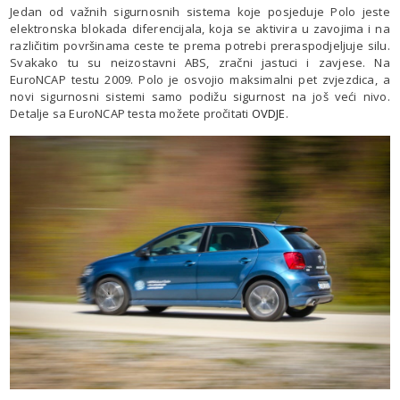
Jedan od važnih sigurnosnih sistema koje posjeduje Polo jeste
elektronska blokada diferencijala, koja se aktivira u zavojima i na
različitim površinama ceste te prema potrebi preraspodjeljuje silu.
Svakako tu su neizostavni ABS, zračni jastuci i zavjese. Na
EuroNCAP testu 2009. Polo je osvojio maksimalni pet zvjezdica, a
novi sigurnosni sistemi samo podižu sigurnost na još veći nivo.
Detalje sa EuroNCAP testa možete pročitati
OVDJE
.