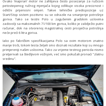
Ovako ‘mapiran’ motor ne zahtijeva često posezanje za ručicom
petostepenog ručnog mjenjača kojeg odlikuje visoka preciznost i
odlični prijenosni omjeri. Takve tehničke predispozicije uz
Start/Stop sistem pozitivno su se odrazile na smanjenje potrošnje
goriva. Tako se testni Polo u zagušenim gradskim uslovima
zadovolji sa maksimalnih 7 l/100 km goriva, koliko je zabilježio putni
računar, dok na otvorenoj magistralnoj cesti prosječna potrošnja
neće preći 6 litra goriva.
Iako po fabričkim specifikacijama Polo sa ovim motorom znatno
manje troši, tokom testa željeli smo doznati rezultate koji su mnogo
primjereniji našim uslovima. Tako za vrijeme testnog perioda nismo
pretjerivali sa štedljivom vožnjom, već smo pokušali pronaći ”zlatnu
sredinu”.