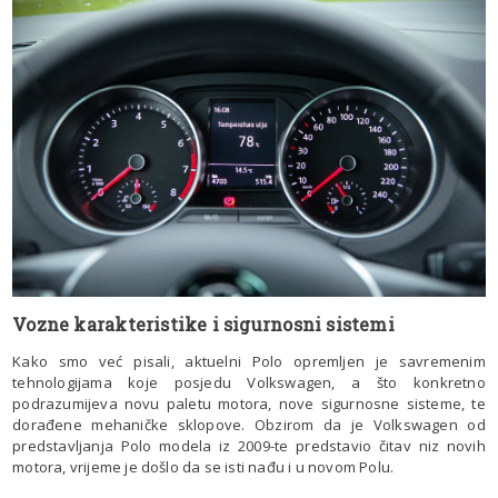
Vozne karakteristike i sigurnosni sistemi
Kako smo već pisali, aktuelni Polo opremljen je savremenim
tehnologijama koje posjedu Volkswagen, a što konkretno
podrazumijeva novu paletu motora, nove sigurnosne sisteme, te
dorađene mehaničke sklopove. Obzirom da je Volkswagen od
predstavljanja Polo modela iz 2009-te predstavio čitav niz novih
motora, vrijeme je došlo da se isti nađu i u novom Polu.