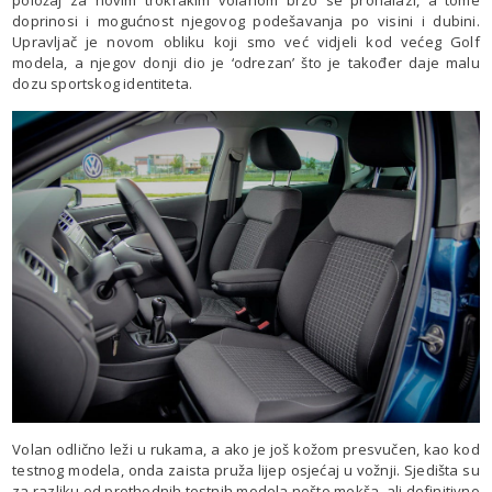
doprinosi i mogućnost njegovog podešavanja po visini i dubini.
Upravljač je novom obliku koji smo već vidjeli kod većeg Golf
modela, a njegov donji dio je ‘odrezan’ što je također daje malu
dozu sportskog identiteta.
Volan odlično leži u rukama, a ako je još kožom presvučen, kao kod
testnog modela, onda zaista pruža lijep osjećaj u vožnji. Sjedišta su
za razliku od prethodnih testnih modela nešto mekša, ali definitivno