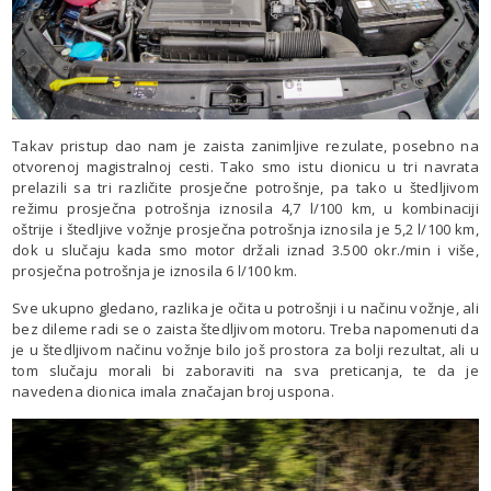
Takav pristup dao nam je zaista zanimljive rezulate, posebno na
otvorenoj magistralnoj cesti. Tako smo istu dionicu u tri navrata
prelazili sa tri različite prosječne potrošnje, pa tako u štedljivom
režimu prosječna potrošnja iznosila 4,7 l/100 km, u kombinaciji
oštrije i štedljive vožnje prosječna potrošnja iznosila je 5,2 l/100 km,
dok u slučaju kada smo motor držali iznad 3.500 okr./min i više,
prosječna potrošnja je iznosila 6 l/100 km.
Sve ukupno gledano, razlika je očita u potrošnji i u načinu vožnje, ali
bez dileme radi se o zaista štedljivom motoru. Treba napomenuti da
je u štedljivom načinu vožnje bilo još prostora za bolji rezultat, ali u
tom slučaju morali bi zaboraviti na sva preticanja, te da je
navedena dionica imala značajan broj uspona.