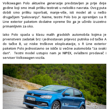
Volkswagen Polo aktuelne generacije predstavljen je prije dvije
godine koji smo imali priliku testirati u nekoliko navrata. Ovog puta
dobili smo priliku isporbati, manje-više, isti model ali u nešto
drugačijem “pakovanju”. Naime, testni Polo bio je opremljen sa R
Line exterior paketom dodatne opreme što ga je učinilo izuzetno
primamljivim za oko.
Iako Polo spada u klasu malih gradskih automobila kojima je
prvenstveni zadatak brz i jednostavan prijevoz putnika od tačke A
do tačke B, uz niske troškove eksploatacije, s R Line exterior
paketom Polo jednostavno se ističe iz većine automobila “za svaki
dan”. Testni model ustupio nam je
NIPEX
, ovlašteni prodavač i
serviser Volkswagen vozila.