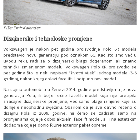
Piše: Emir Kalender
Dizajnerske i tehnološke promjene
Volkswagen je nakon pet godina proizvodnje Polo 6R modela
predstavio novu generaciju pod oznakom 6C. Kao što smo već u
uvodu rekli, radi se o dizajnerski blago dotjeranom, ali znatno
tehnički izmjenjenom modelu. Volkswagen Polo 6R proizvodio se
pet godina što je neki nepisani “životni vijek” jednog modela (5-6
godina), nakon kojeg dolazi facelift ili potpuno novi model.
Na sajmu automobila u Ženevi 2014. godine predstavljena je nova
generacija Pola, ili bolje rečno facelift model koja nije pretrpila
značajne dizajnerske promjene, već samo blage izmjene koje su
donijele neophodnu svježinu. Obzirom da je sve davno rečeno o
dizajnu Pola iz 2009. godine, mi ćemo se zadržati samo na
promjenama koje je dobio aktuelni facelift model, ali i na estetskim
dodacima koje je donio
R Line
exterior paket opreme.