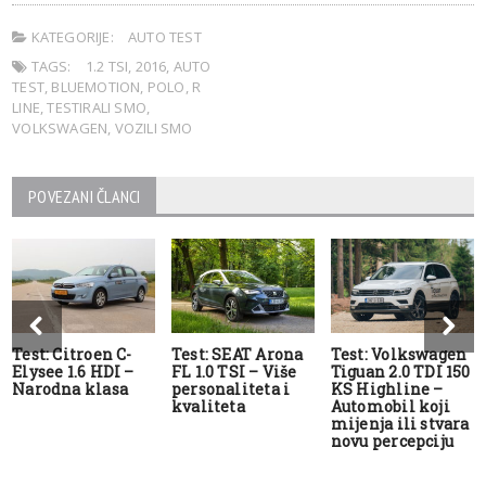
KATEGORIJE:
AUTO TEST
TAGS:
1.2 TSI
,
2016
,
AUTO
TEST
,
BLUEMOTION
,
POLO
,
R
LINE
,
TESTIRALI SMO
,
VOLKSWAGEN
,
VOZILI SMO
POVEZANI ČLANCI
Test: Citroen C-
Test: SEAT Arona
Test: Volkswagen
Elysee 1.6 HDI –
FL 1.0 TSI – Više
Tiguan 2.0 TDI 150
Narodna klasa
personaliteta i
KS Highline –
kvaliteta
Automobil koji
mijenja ili stvara
novu percepciju