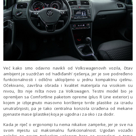
Već kako smo odavno navikli od Volkswagenovih vozila, čitav
ambijent je suzdržan od ‘nađiđanih’ rješenja, jer je sve podređeno
funkcionalnosti i odlično uklopljeno u jednu kompaktnu cjelinu.
Očekivano, završna obrada i kvalitet materijala na visokom su
nivou, što nije ništa novo za Volkswagen. Testni model bio je
opremljen sa Comfortline paketom opreme (plus R Line exterior) u
kojem je izbjegnuto masovno korištenje tvrde plastike za izradu
unutrašnjosti, pa je tako centralna konzola izrađena od mekane
pjenaste mase (plastike) koja je ugodna i za oko i za dodir.
Kada je riječ o ergonomiji tu nema nikakve zamjerke, jer je sve na
svom mjestu uz maksimalnu funkcionalnost. Ugodan vozački
položaj za novim trokrakim volanom brzo se pronalazi, a tome