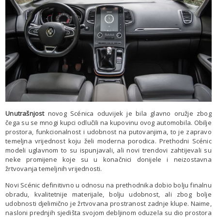
Unutrašnjost
novog Scénica oduvijek je bila glavno oružje zbog
čega su se mnogi kupci odlučili na kupovinu ovog automobila. Obilje
prostora, funkcionalnost i udobnost na putovanjima, to je zapravo
temeljna vrijednost koju želi moderna porodica. Prethodni Scénic
modeli uglavnom to su ispunjavali, ali novi trendovi zahtijevali su
neke promijene koje su u konačnici donijele i neizostavna
žrtvovanja temeljnih vrijednosti.
Novi Scénic definitivno u odnosu na prethodnika dobio bolju finalnu
obradu, kvalitetnije materijale, bolju udobnost, ali zbog bolje
udobnosti djelimično je žrtvovana prostranost zadnje klupe. Naime,
nasloni prednjih sjedišta svojom debljinom oduzela su dio prostora