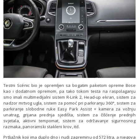
Testni Scénic bio je opremljen sa bogatim paketom opreme Bose
kao i dodatnom opremom, pa tako tokom testa na raspolaganju
smo imali multimedijalni sistem R-Link 2, Head-up ekran, sistem za
nadzor mrtvog ugla, sistem za pomoć pri parkiranju 360°, sistem za
parkiranje slobodne ruke Easy Park Assist + kamera za vožnju
unatrag, grijana prednja sjedišta, sistem za čišćenje prednjih
svjetala, aktivni tempomat, sistem za održavanje sigurnosnog
razmaka, panoramski stakleni krov, itd.
Prtljažnik koji ima duplo dno i nudi zapreminu od 572 litra, a njegova