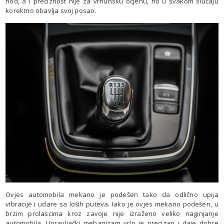
hod, a i preciznost nije za vrhunsku ocjenu, no u svakom slučaju
korektno obavlja svoj posao.
Ovjes automobila mekano je podešen tako da odlično upija
vibracije i udare sa loših puteva. Iako je ovjes mekano podešen, u
brzim prolascima kroz zavoje nije izraženo veliko naginjanje
automobila. Upravljački mehanizam vrlo je precizan i daje dobre