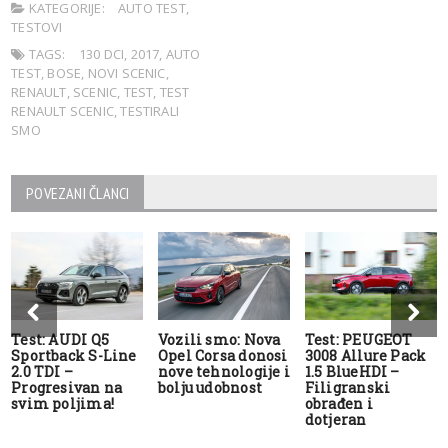
KATEGORIJE:
AUTO TEST
,
TESTOVI
TAGS:
130 DCI
,
2017
,
AUTO
TEST
,
BOSE
,
NOVI SCENIC
,
RENAULT
,
SCENIC
,
TEST
,
TEST
RENAULT SCENIC
,
TESTIRALI
SMO
POVEZANI ČLANCI
Test: AUDI Q5
Vozili smo: Nova
Test: PEUGEOT
Sportback S-Line
Opel Corsa donosi
3008 Allure Pack
2.0 TDI –
nove tehnologije i
1.5 BlueHDI –
Progresivan na
bolju udobnost
Filigranski
svim poljima!
obrađen i
dotjeran