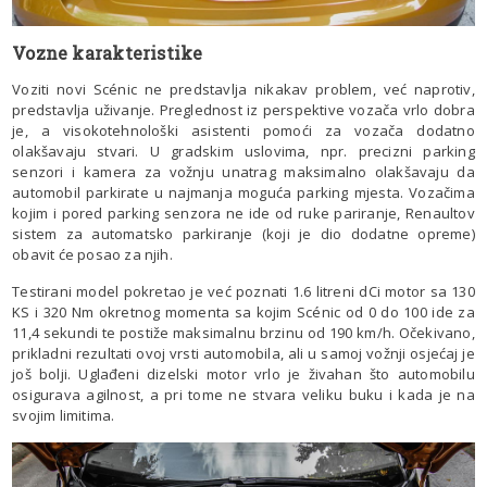
Vozne karakteristike
Voziti novi Scénic ne predstavlja nikakav problem, već naprotiv,
predstavlja uživanje. Preglednost iz perspektive vozača vrlo dobra
je, a visokotehnološki asistenti pomoći za vozača dodatno
olakšavaju stvari. U gradskim uslovima, npr. precizni parking
senzori i kamera za vožnju unatrag maksimalno olakšavaju da
automobil parkirate u najmanja moguća parking mjesta. Vozačima
kojim i pored parking senzora ne ide od ruke pariranje, Renaultov
sistem za automatsko parkiranje (koji je dio dodatne opreme)
obavit će posao za njih.
Testirani model pokretao je već poznati 1.6 litreni dCi motor sa 130
KS i 320 Nm okretnog momenta sa kojim Scénic od 0 do 100 ide za
11,4 sekundi te postiže maksimalnu brzinu od 190 km/h. Očekivano,
prikladni rezultati ovoj vrsti automobila, ali u samoj vožnji osjećaj je
još bolji. Uglađeni dizelski motor vrlo je živahan što automobilu
osigurava agilnost, a pri tome ne stvara veliku buku i kada je na
svojim limitima.