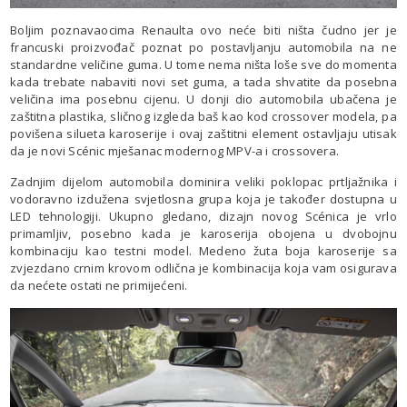
Boljim poznavaocima Renaulta ovo neće biti ništa čudno jer je
francuski proizvođač poznat po postavljanju automobila na ne
standardne veličine guma. U tome nema ništa loše sve do momenta
kada trebate nabaviti novi set guma, a tada shvatite da posebna
veličina ima posebnu cijenu. U donji dio automobila ubačena je
zaštitna plastika, sličnog izgleda baš kao kod crossover modela, pa
povišena silueta karoserije i ovaj zaštitni element ostavljaju utisak
da je novi Scénic mješanac modernog MPV-a i crossovera.
Zadnjim dijelom automobila dominira veliki poklopac prtljažnika i
vodoravno izdužena svjetlosna grupa koja je također dostupna u
LED tehnologiji. Ukupno gledano, dizajn novog Scénica je vrlo
primamljiv, posebno kada je karoserija obojena u dvobojnu
kombinaciju kao testni model. Medeno žuta boja karoserije sa
zvjezdano crnim krovom odlična je kombinacija koja vam osigurava
da nećete ostati ne primijećeni.