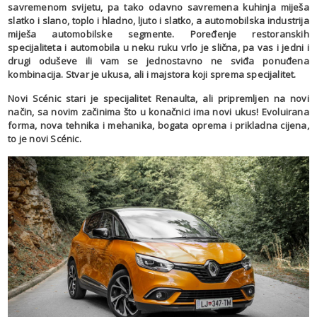
savremenom svijetu, pa tako odavno savremena kuhinja miješa
slatko i slano, toplo i hladno, ljuto i slatko, a automobilska industrija
miješa automobilske segmente. Poređenje restoranskih
specijaliteta i automobila u neku ruku vrlo je slična, pa vas i jedni i
drugi oduševe ili vam se jednostavno ne sviđa ponuđena
kombinacija. Stvar je ukusa, ali i majstora koji sprema specijalitet.
Novi Scénic stari je specijalitet Renaulta, ali pripremljen na novi
način, sa novim začinima što u konačnici ima novi ukus! Evoluirana
forma, nova tehnika i mehanika, bogata oprema i prikladna cijena,
to je novi Scénic.