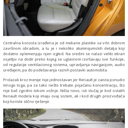
Centralna konzola izrađena je od mekane plastike sa vrlo dobrom
završnom obradom, a tu je i nekoliko aluminijumskih detalja koji
dodatno oplemenjuju njen izgled. Na sredini se nalazi veliki ekran
osjetljiv na dodir preko kojeg se uglavnom izvršavaju sve funkcije,
od regulacije ventilacionog sistema, upravljanja navigacijom, audio
uređajem, pa do podešavanja raznih postavki automobila.
Prolazak kroz menije nije jednostavan jer Renault je zaista ponudio
mnogo toga, pa za tako nešto trebate pojačanu koncentraciju, što
nije baš zgodno tokom vožnje. Ništa novo, isti slučaj je kod ostalih
Renault modela koji imaju ovaj sistem, ali i kod drugih proizvođača
koji koriste slično rješenje.