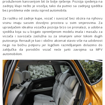
produženom karoserijom bit će bolje rješenje. Pozicija sjedenja na
zadnjoj klupi nešto je visočija, tako da putnici sa zadnjeg sjedišta
bez problema vide cestu ispred automobila.
Za razliku od zadnje kupe, vozač i suvozač bez obzira na njihovu
visinu imaju sasvim dovoljno prostora u svim smjerovima. Za
upravljačem idealna vozačka pozicija brzo se pronalazi, a udobna
sjedišta koja su u bogato opremljenom modelu imala i masažu za
vozača i suvozača zaslužna su za smanjeni umor tokom dugih
putovanja. Renault je kao i obično akcenat stavio više na udobnost
nego na bočnu potporu jer logičkim razmišljanjem dolazimo do
zaključka da porodični vozač neće juriti zavojima sa MPV
automobilom.