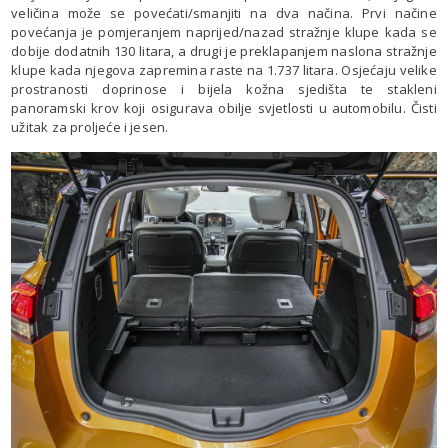
veličina može se povećati/smanjiti na dva načina. Prvi načine
povećanja je pomjeranjem naprijed/nazad stražnje klupe kada se
dobije dodatnih 130 litara, a drugi je preklapanjem naslona stražnje
klupe kada njegova zapremina raste na 1.737 litara. Osjećaju velike
prostranosti doprinose i bijela kožna sjedišta te stakleni
panoramski krov koji osigurava obilje svjetlosti u automobilu. Čisti
užitak za proljeće i jesen.