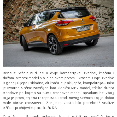
Renault Scénic nudi se u dvije karoserijske izvedbe, kraćom i
dužom, a testni model bio je sa ovom prvom – kraćom. Obje izvedbe
izgledaju lijepo i skladno, ali kraća je ipak ljepša, kompaktnija… Iako
je izvorno Scénic zamišljen kao klasični MPV model, tržište diktira
trendove po kojima su SUV i crossover modeli apsolutni hit. Zbog
toga je promijenjena receptura u izradi novog Scénica koji je dobio
male obrise crossovera. Zar je to zaista bilo potrebno? Analize
tržišta i prohtjevi kupaca kažu DA!
Ono što je Renault prihvatio kao i ostali proizvođači jeste