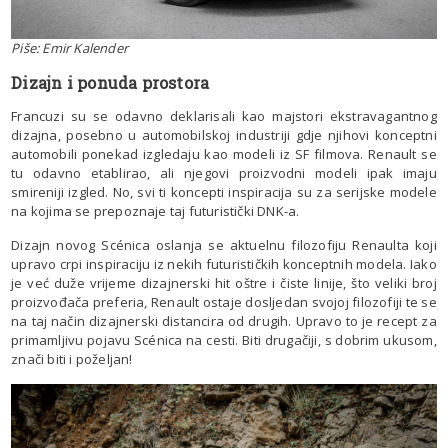
Piše: Emir Kalender
Dizajn i ponuda prostora
Francuzi su se odavno deklarisali kao majstori ekstravagantnog
dizajna, posebno u automobilskoj industriji gdje njihovi konceptni
automobili ponekad izgledaju kao modeli iz SF filmova. Renault se
tu odavno etablirao, ali njegovi proizvodni modeli ipak imaju
smireniji izgled. No, svi ti koncepti inspiracija su za serijske modele
na kojima se prepoznaje taj futuristički DNK-a.
Dizajn novog Scénica oslanja se aktuelnu filozofiju Renaulta koji
upravo crpi inspiraciju iz nekih futurističkih konceptnih modela. Iako
je već duže vrijeme dizajnerski hit oštre i čiste linije, što veliki broj
proizvođača preferia, Renault ostaje dosljedan svojoj filozofiji te se
na taj način dizajnerski distancira od drugih. Upravo to je recept za
primamljivu pojavu Scénica na cesti. Biti drugačiji, s dobrim ukusom,
znači biti i poželjan!