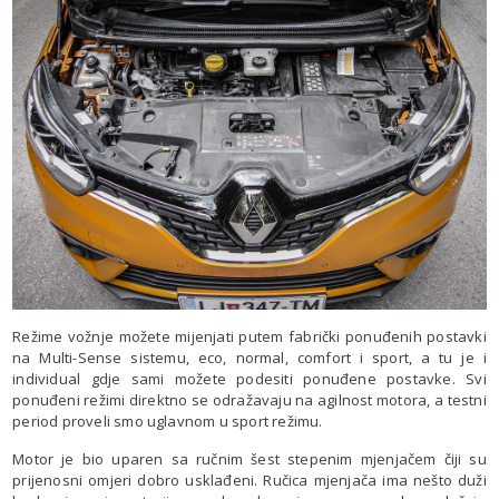
Režime vožnje možete mijenjati putem fabrički ponuđenih postavki
na Multi-Sense sistemu, eco, normal, comfort i sport, a tu je i
individual gdje sami možete podesiti ponuđene postavke. Svi
ponuđeni režimi direktno se odražavaju na agilnost motora, a testni
period proveli smo uglavnom u sport režimu.
Motor je bio uparen sa ručnim šest stepenim mjenjačem čiji su
prijenosni omjeri dobro usklađeni. Ručica mjenjača ima nešto duži