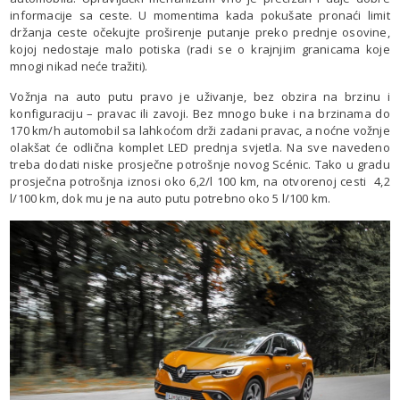
informacije sa ceste. U momentima kada pokušate pronaći limit
držanja ceste očekujte proširenje putanje preko prednje osovine,
kojoj nedostaje malo potiska (radi se o krajnjim granicama koje
mnogi nikad neće tražiti).
Vožnja na auto putu pravo je uživanje, bez obzira na brzinu i
konfiguraciju – pravac ili zavoji. Bez mnogo buke i na brzinama do
170 km/h automobil sa lahkoćom drži zadani pravac, a noćne vožnje
olakšat će odlična komplet LED prednja svjetla. Na sve navedeno
treba dodati niske prosječne potrošnje novog Scénic. Tako u gradu
prosječna potrošnja iznosi oko 6,2/l 100 km, na otvorenoj cesti 4,2
l/100 km, dok mu je na auto putu potrebno oko 5 l/100 km.