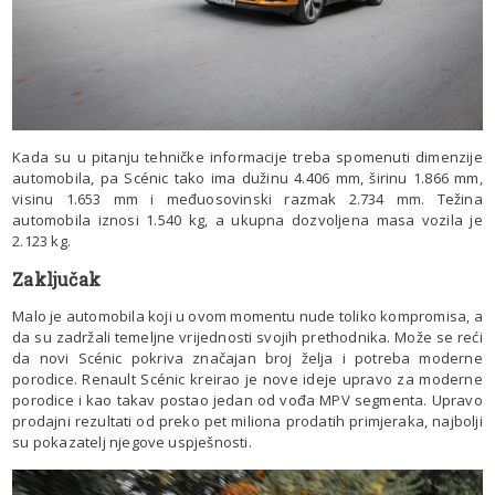
Kada su u pitanju tehničke informacije treba spomenuti dimenzije
automobila, pa Scénic tako ima dužinu 4.406 mm, širinu 1.866 mm,
visinu 1.653 mm i međuosovinski razmak 2.734 mm. Težina
automobila iznosi 1.540 kg, a ukupna dozvoljena masa vozila je
2.123 kg.
Zaključak
Malo je automobila koji u ovom momentu nude toliko kompromisa, a
da su zadržali temeljne vrijednosti svojih prethodnika. Može se reći
da novi Scénic pokriva značajan broj želja i potreba moderne
porodice. Renault Scénic kreirao je nove ideje upravo za moderne
porodice i kao takav postao jedan od vođa MPV segmenta. Upravo
prodajni rezultati od preko pet miliona prodatih primjeraka, najbolji
su pokazatelj njegove uspješnosti.