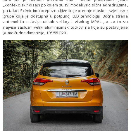
„konfekcijski“ dizajn po kojem su svi modeli vrlo slični jedni drugima,
pa tako i Scénic ima prepoznatljive linije prednje maske i svjetlosne
grupe koja je dostupna u potpunoj LED tehnologiji. Bočna strana
automobila ostavlja utisak velikog i visokog MPV-a, a za to su
najviše zaslužni veliki aluminijumski točkovi na koje su postavljene
gume čudne dimenzije, 195/55 R20.