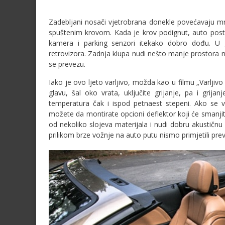
Zadebljani nosači vjetrobrana donekle povećavaju m
spuštenim krovom. Kada je krov podignut, auto posta
kamera i parking senzori itekako dobro dođu. U g
retrovizora. Zadnja klupa nudi nešto manje prostora 
se prevezu.
Iako je ovo ljeto varljivo, možda kao u filmu „Varljiv
glavu, šal oko vrata, uključite grijanje, pa i grij
temperatura čak i ispod petnaest stepeni. Ako se v
možete da montirate opcioni deflektor koji će smanjiti
od nekoliko slojeva materijala i nudi dobru akustičnu
prilikom brze vožnje na auto putu nismo primjetili pre