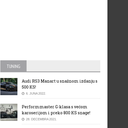
TUNING
Audi RS3 Manart u snažnom izdanju s
500 KS!
6. JUNA 2022.
Performmaster G-klasa s većom
karoserijom i preko 800 KS snage!
28. DECEMBRA 2021.