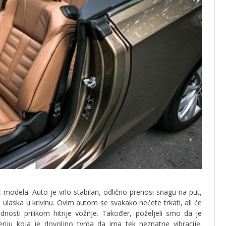
modela. Auto je vrlo stabilan, odlično prenosi snagu na put,
ulaska u krivinu. Ovim autom se svakako nećete trkati, ali će
nosti prilikom hitrije vožnje. Također, poželjeli smo da je
seriju koja je dovoljno tvrda da ima tek neznatne vibracije.