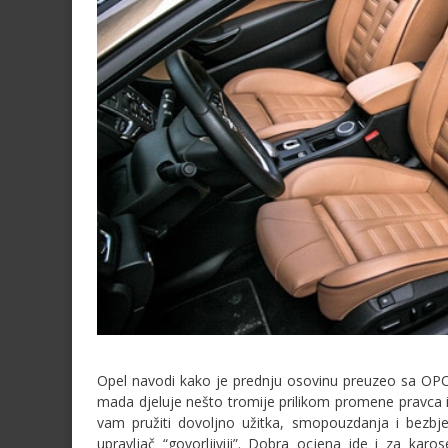
Opel navodi kako je prednju osovinu preuzeo sa OPC 
mada djeluje nešto tromije prilikom promene pravca i 
vam pružiti dovoljno užitka, smopouzdanja i bezbjed
upravljač “govorljiviji”. Dobra ocjena ide i za karo