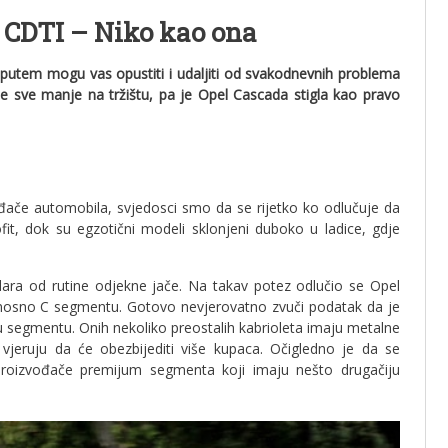
0 CDTI – Niko kao ona
m putem mogu vas opustiti i udaljiti od svakodnevnih problema
a je sve manje na tržištu, pa je Opel Cascada stigla kao pravo
đače automobila, svjedosci smo da se rijetko ko odlučuje da
fit, dok su egzotični modeli sklonjeni duboko u ladice, gdje
a od rutine odjekne jače. Na takav potez odlučio se Opel
, odnosno C segmentu. Gotovo nevjerovatno zvuči podatak da je
u segmentu. Onih nekoliko preostalih kabrioleta imaju metalne
 vjeruju da će obezbijediti više kupaca. Očigledno je da se
proizvođače premijum segmenta koji imaju nešto drugačiju