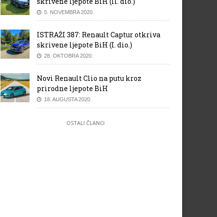
skrivene ljepote BiH (II. dio.)
5. NOVEMBRA 2020.
ISTRAŽI 387: Renault Captur otkriva
skrivene ljepote BiH (I. dio.)
28. OKTOBRA 2020.
Novi Renault Clio na putu kroz
prirodne ljepote BiH
18. AUGUSTA 2020.
OSTALI ČLANCI