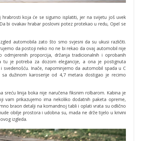
rabrosti koja će se sigurno isplatiti, jer na svijetu još uvek
 Da bi ovakav hrabar poslovni potez protekao u redu, Opel se
gled automobila zato što smo svjesni da su ukusi različiti.
jemo da postoji neko no ne bi rekao da ovaj automobil nije
o odmjerenih proporcija, držanja tradicionalnih i oprobanih
vega tu je potreba za dozom elegancije, a ona je postignuta
 i svedenošću. Inače, napominjemo da automobil spada u C
sa dužinom karoserije od 4,7 metara dostigao je recimo
a sreću linija boka nije naručena fiksnim rolbarom. Kabina je
koji vam prikazujemo ima nekoliko dodatnih paketa opreme,
amno braon detalji na komandnoj tabli i oplati vrata su odlično
 nude obilje prostora i udobna su, mada ne drže tijelo u krivini
ovog izgleda.