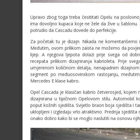
Upravo zbog toga treba česititati Opelu na poslovnoj h
ima dovoljno kupaca koje ne žele da žive u šablonu.
potrudio da Cascadu dovede do perfekcije.
Za početak tu je dizajn. Nikada ne komentarišemo iz
Međutim, ovom prilikom zaista ne možemo da povjeru
lijep. A njegova ljepota dolazi prije svega od dobr
recepata prilikom dizajniranja kabrioleta. Prije s
umjerenom količinom detalja, nenapadnim dizajnom
segment po međuosovinskom rastojanju, međutim 
Mercedes E klase kabro.
Opel Cascada je klasičan kabrio četverosjed, kojem n
dizajnirana u tipičnom Opelovom stilu. Automobil 
poput kožnih sjedišta. Svijetlo braon boja sjedišta i t
uklopljeni i izgledaju vrlo atraktivno. Prednja sjedišta
onako dobro kako bi se moglo naslutiti na osnovu njih