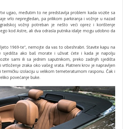
rtvi ugao, međutim to ne predstavlja problem kada vozite sa
je vrlo nepregledan, pa prilikom parkiranja i vožnje u nazad
radskoj vožnji potreban je nešto veći oprez i korištenje
nego kod Astre, ali dva odrasla putnika idalje mogu udobno da
o ljeto 1969-te“, nemojte da vas to obeshrabri. Stavite kapu na
anje sjedišta ako baš morate i uživat ćete i kada je napolju
ozite sami ili sa jednim saputnikom, preko zadnjih sjedišta
 vrtloženje zraka oko vašeg vrata. Platneni krov je napravljen
 i termičku izolaciju u velikom temeteraturnom rasponu. Čak i
veliko povećanje buke.