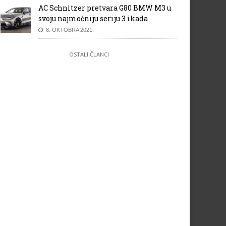
AC Schnitzer pretvara G80 BMW M3 u
svoju najmoćniju seriju 3 ikada
8. OKTOBRA 2021.
OSTALI ČLANCI