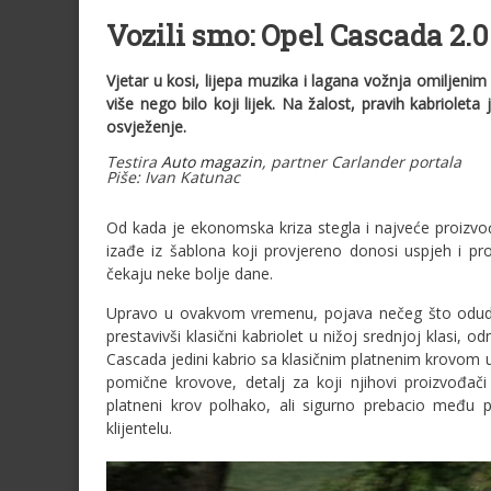
Vozili smo: Opel Cascada 2.
Vjetar u kosi, lijepa muzika i lagana vožnja omiljeni
više nego bilo koji lijek. Na žalost, pravih kabriolet
osvježenje.
Testira
Auto magazin
, partner Carlander portala
Piše: Ivan Katunac
.
Od kada je ekonomska kriza stegla i najveće proizvo
izađe iz šablona koji provjereno donosi uspjeh i pro
čekaju neke bolje dane.
Upravo u ovakvom vremenu, pojava nečeg što odudar
prestavivši klasični kabriolet u nižoj srednjoj klasi
Cascada jedini kabrio sa klasičnim platnenim krovom 
pomične krovove, detalj za koji njihovi proizvođači
platneni krov polhako, ali sigurno prebacio među 
klijentelu.