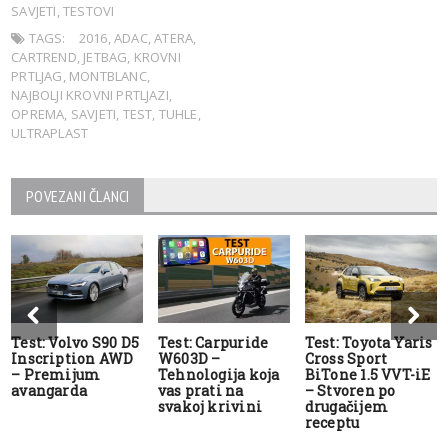
SAVJETI
,
TESTOVI
TAGS:
2016
,
ADAC
,
ATERA
,
CARTREND
,
JETBAG
,
KROVNI
PRTLJAG
,
MONTBLANC
,
NAJBOLJI KROVNI PRTLJAZI
,
OPREMA
,
SAVJETI
,
TEST
,
TUHLE
,
ULTRAPLAST
POVEZANI ČLANCI
Test: Volvo S90 D5
Test: Carpuride
Test: Toyota Yaris
Inscription AWD
W603D –
Cross Sport
– Premijum
Tehnologija koja
BiTone 1.5 VVT-iE
avangarda
vas prati na
– Stvoren po
svakoj krivini
drugačijem
receptu