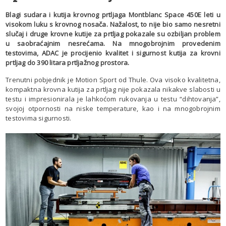
Blagi sudara i kutija krovnog prtljaga Montblanc Space 450E leti u
visokom luku s krovnog nosača. Nažalost, to nije bio samo nesretni
slučaj i druge krovne kutije za prtljag pokazale su ozbiljan problem
u saobraćajnim nesrećama. Na mnogobrojnim provedenim
testovima, ADAC je procijenio kvalitet i sigurnost kutija za krovni
prtljag do 390 litara prtljažnog prostora.
Trenutni pobjednik je Motion Sport od Thule. Ova visoko kvalitetna,
kompaktna krovna kutija za prtljag nije pokazala nikakve slabosti u
testu i impresionirala je lahkoćom rukovanja u testu “dihtovanja”,
svojoj otpornosti na niske temperature, kao i na mnogobrojnim
testovima sigurnosti.