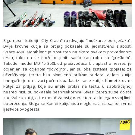
Sigurnosni kriteriji “City Crash” razdvajaju “muškarce od dječaka”.
Dvije krovne kutije za prtljag pokazale su jedinstvenu slabost.
Space 450E Montblanc je posustao na skoro svakom provedenom
testu, tako da se može ocijeniti samo kao roba sa “greškom”.
Također model MD 15 350L od proizvođača Ultraplast u nesreći je
ocijenjen sa ocjenom “dovoljno”, jer su oba sistema (pojasa) za
učvršćivanje tereta bila slomljena prilkom sudara, a lom kutije
omogućio je da stvari počnu ispadati iz same kutije. Kamei krovne
kutije za prtljag, koje su imale prolaz na testu, u saobraćajnoj
nesreći nisu su pokazale besprijekornim. Stvari (teret) su se doista
zadržale u kutiji, ali je nosač za osiguranje tereta dosegao svoj limit
opterećenja. Stoga se Kamei kutije nisu mogle naći na samom vrhu
ljestvice ovog testa.