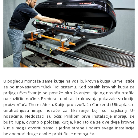
U pogledu montaže same kutije na vozilo, krovna kutija Kamei ističe
se po inovativnom “Click Fix” sistemu. Kod ostalih krovnih kutija za
prtljag učvrsčivanje se postiže okruživanjem cijelog nosača profila
na različite načine. Prednsot u oblasti rukovanja pokazale su kutije
proizvođača Thule i Atera. Kutije proizvođača Cartrend i Ultraplast u
unutrašnjosti imaju nosače za fiksiranje koji su najsličniji U-
nosačima. Nedostaci su očiti: Prilikom prve instalacije moraju se
bušiti rupe, ovisno o položaju kutije, kao i to da se ove dvije krovne
kutije mogu otvoriti samo s jedne strane i povrh svega instalacija
bez pomoći druge osobe praktički je nemoguća.