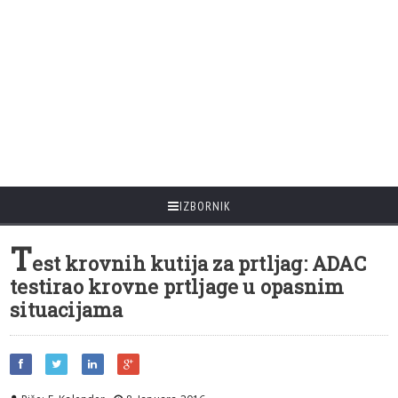
IZBORNIK
T
est krovnih kutija za prtljag: ADAC
testirao krovne prtljage u opasnim
situacijama