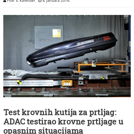
Piše: E. Kalender
,
8. Januara 2016.
Test krovnih kutija za prtljag:
ADAC testirao krovne prtljage u
opasnim situacijama