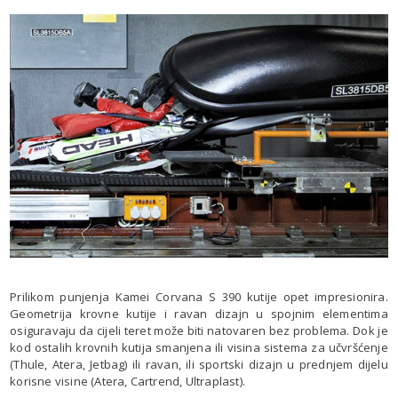
Prilikom punjenja Kamei Corvana S 390 kutije opet impresionira.
Geometrija krovne kutije i ravan dizajn u spojnim elementima
osiguravaju da cijeli teret može biti natovaren bez problema. Dok je
kod ostalih krovnih kutija smanjena ili visina sistema za učvršćenje
(Thule, Atera, Jetbag) ili ravan, ili sportski dizajn u prednjem dijelu
korisne visine (Atera, Cartrend, Ultraplast).