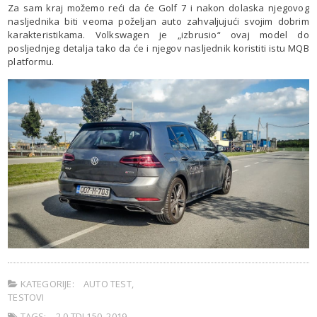
Za sam kraj možemo reći da će Golf 7 i nakon dolaska njegovog
nasljednika biti veoma poželjan auto zahvaljujući svojim dobrim
karakteristikama. Volkswagen je „izbrusio“ ovaj model do
posljednjeg detalja tako da će i njegov nasljednik koristiti istu MQB
platformu.
KATEGORIJE:
AUTO TEST
,
TESTOVI
TAGS:
2.0 TDI 150
,
2019
,