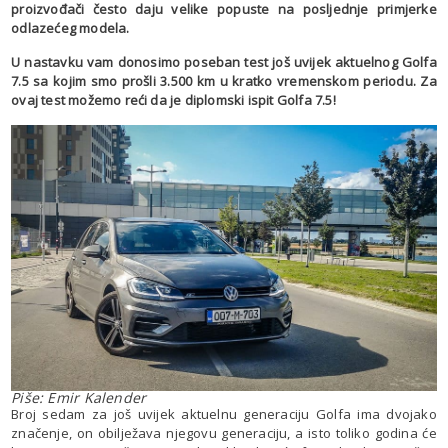
proizvođači često daju velike popuste na posljednje primjerke
odlazećeg modela.
U nastavku vam donosimo poseban test još uvijek aktuelnog Golfa
7.5 sa kojim smo prošli 3.500 km u kratko vremenskom periodu. Za
ovaj test možemo reći da je diplomski ispit Golfa 7.5!
Piše: Emir Kalender
Broj sedam za još uvijek aktuelnu generaciju Golfa ima dvojako
značenje, on obilježava njegovu generaciju, a isto toliko godina će