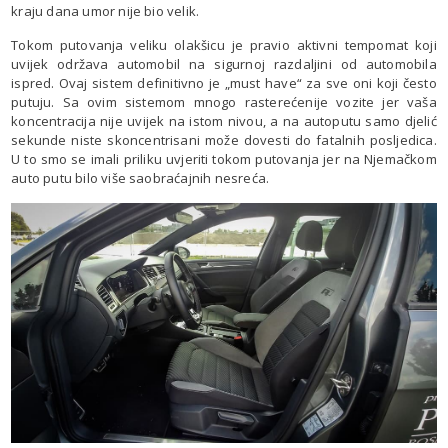
kraju dana umor nije bio velik.
Tokom putovanja veliku olakšicu je pravio aktivni tempomat koji
uvijek održava automobil na sigurnoj razdaljini od automobila
ispred. Ovaj sistem definitivno je „must have“ za sve oni koji često
putuju. Sa ovim sistemom mnogo rasterećenije vozite jer vaša
koncentracija nije uvijek na istom nivou, a na autoputu samo djelić
sekunde niste skoncentrisani može dovesti do fatalnih posljedica.
U to smo se imali priliku uvjeriti tokom putovanja jer na Njemačkom
auto putu bilo više saobraćajnih nesreća.