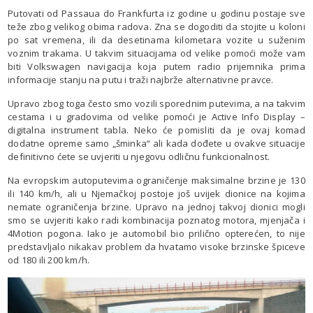
Putovati od Passaua do Frankfurta iz godine u godinu postaje sve
teže zbog velikog obima radova. Zna se dogoditi da stojite u koloni
po sat vremena, ili da desetinama kilometara vozite u suženim
voznim trakama. U takvim situacijama od velike pomoći može vam
biti Volkswagen navigacija koja putem radio prijemnika prima
informacije stanju na putu i traži najbrže alternativne pravce.
Upravo zbog toga često smo vozili sporednim putevima, a na takvim
cestama i u gradovima od velike pomoći je Active Info Display –
digitalna instrument tabla. Neko će pomisliti da je ovaj komad
dodatne opreme samo „šminka“ ali kada dođete u ovakve situacije
definitivno ćete se uvjeriti u njegovu odličnu funkcionalnost.
Na evropskim autoputevima ograničenje maksimalne brzine je 130
ili 140 km/h, ali u Njemačkoj postoje još uvijek dionice na kojima
nemate ograničenja brzine. Upravo na jednoj takvoj dionici mogli
smo se uvjeriti kako radi kombinacija poznatog motora, mjenjača i
4Motion pogona. Iako je automobil bio prilično opterećen, to nije
predstavljalo nikakav problem da hvatamo visoke brzinske špiceve
od 180 ili 200 km/h.