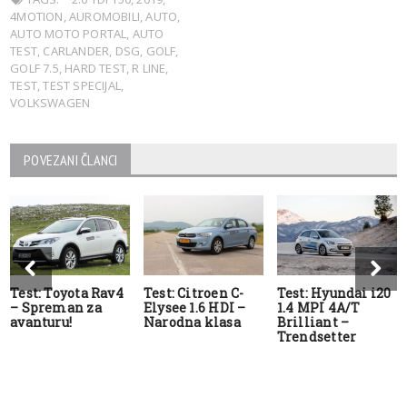
4MOTION
,
AUROMOBILI
,
AUTO
,
AUTO MOTO PORTAL
,
AUTO
TEST
,
CARLANDER
,
DSG
,
GOLF
,
GOLF 7.5
,
HARD TEST
,
R LINE
,
TEST
,
TEST SPECIJAL
,
VOLKSWAGEN
POVEZANI ČLANCI
Test: Toyota Rav4
Test: Citroen C-
Test: Hyundai i20
– Spreman za
Elysee 1.6 HDI –
1.4 MPI 4A/T
avanturu!
Narodna klasa
Brilliant –
Trendsetter