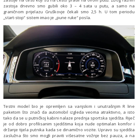
zastoja dnevno smo gubili oko 3 – 4 sata u putu, a samo na
graničnom prijelazu Gruškovje čekali smo 2,5 h. U tom periodu
„start-stop“ sistem imao je „pune ruke“ posla.
Testni model bio je opremljen sa vanjskim i unutrašnjim R line
paketom što znači da automobil izgleda veoma atraktivno, a isto
tako da se u putničkoj kabini nalaze prednja sportska sjedišta. Riječ
je od dobro profilisanim sjedištima koja nude optimalan komfor i
držanje tijela putnika kada se dinamično vozite. Upravo su sjedišta
zaslužna što smo mogli praviti višesatne vožnje bez pauza, a na