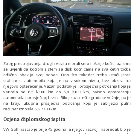
Zbog prestrojavanja drugih vozila morali smo i oštrije kočiti, pa smo
se uvjerili da kočioni sistem sa disk kočnicama na sva četiri točka
odlično obavlja svoj posao. Ono što također treba istaći jeste
stabilnost automobila koja je na visokom nivou, bez obzira na
njegovo opterećenje. Važan podatak je i prosječna potrošnja koja je
varirala od 6,5 l/100 km do 5,8 l/100 km, ovisno opterećenju
automobila i prosječnoj brzini. Bilo je tu i nešto gradske vožnje, pa je
na kraju ukupna prosječna potrošnja koju je zabilježio putni
računar iznosila 5,5 l/100 km.
Ocjena diplomskog ispita
VW Golf nastao je prije 45 godina, a njegov razvoj i napredak bio je