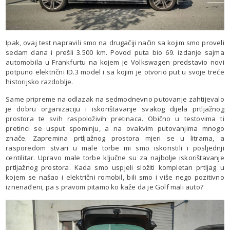
Ipak, ovaj test napravili smo na drugačiji način sa kojim smo proveli
sedam dana i prešli 3.500 km. Povod puta bio 69. izdanje sajma
automobila u Frankfurtu na kojem je Volkswagen predstavio novi
potpuno električni ID.3 model i sa kojim je otvorio put u svoje treće
historijsko razdoblje.
Same pripreme na odlazak na sedmodnevno putovanje zahtijevalo
je dobru organizaciju i iskorištavanje svakog dijela prtljažnog
prostora te svih raspoloživih pretinaca. Obično u testovima ti
pretinci se usput spominju, a na ovakvim putovanjima mnogo
znače. Zapremina prtljažnog prostora mjeri se u litrama, a
rasporedom stvari u male torbe mi smo iskoristili i posljednji
centilitar. Upravo male torbe ključne su za najbolje iskorištavanje
prtljažnog prostora. Kada smo uspjeli složiti kompletan prtljag u
kojem se našao i električni romobil, bili smo i više nego pozitivno
iznenađeni, pa s pravom pitamo ko kaže da je Golf mali auto?