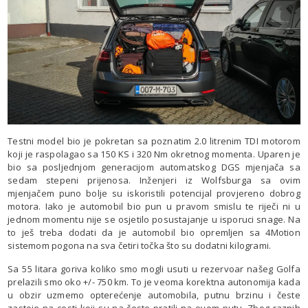
Testni model bio je pokretan sa poznatim 2.0 litrenim TDI motorom
koji je raspolagao sa 150 KS i 320 Nm okretnog momenta. Uparen je
bio sa posljednjom generacijom automatskog DGS mjenjača sa
sedam stepeni prijenosa. Inženjeri iz Wolfsburga sa ovim
mjenjačem puno bolje su iskoristili potencijal provjereno dobrog
motora. Iako je automobil bio pun u pravom smislu te riječi ni u
jednom momentu nije se osjetilo posustajanje u isporuci snage. Na
to ješ treba dodati da je automobil bio opremljen sa 4Motion
sistemom pogona na sva četiri točka što su dodatni kilogrami.
Sa 55 litara goriva koliko smo mogli usuti u rezervoar našeg Golfa
prelazili smo oko +/- 750 km. To je veoma korektna autonomija kada
u obzir uzmemo opterećenje automobila, putnu brzinu i česte
zastoje na cesti koji su na često pratili na ovom putu. Zbog raznih