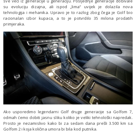
sve veći iz generacije u generaciju. Posljednje generacije dobivale
su evoluciju dizajna, ali ispod „lima“ uvijek je dolazila nova
tehnologija i mehanika. Upravo je to razlog zbog čega je Golf bio
racionalan izbor kupaca, a to je potvrdilo 35 milona prodatih
primjeraka.
Ako usporedimo legendarni Golf druge generacije sa Golfom 7,
odmah ćemo dobiti jasnu sliku koliko je veliki tehnološki napredak.
Prosto je nezamislivo kako bi za sedam dana prešli 3.500 km sa
Golfom 2 i koja količina umora bi bila kod putnika.