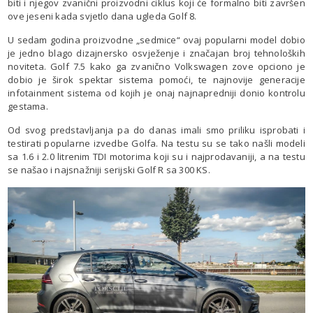
biti i njegov zvanični proizvodni ciklus koji će formalno biti završen
ove jeseni kada svjetlo dana ugleda Golf 8.
U sedam godina proizvodne „sedmice“ ovaj popularni model dobio
je jedno blago dizajnersko osvježenje i značajan broj tehnoloških
noviteta. Golf 7.5 kako ga zvanično Volkswagen zove opciono je
dobio je širok spektar sistema pomoći, te najnovije generacije
infotainment sistema od kojih je onaj najnapredniji donio kontrolu
gestama.
Od svog predstavljanja pa do danas imali smo priliku isprobati i
testirati popularne izvedbe Golfa. Na testu su se tako našli modeli
sa 1.6 i 2.0 litrenim TDI motorima koji su i najprodavaniji, a na testu
se našao i najsnažniji serijski Golf R sa 300 KS.