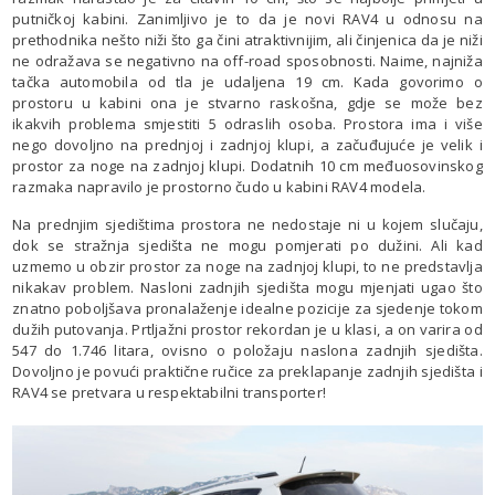
putničkoj kabini. Zanimljivo je to da je novi RAV4 u odnosu na
prethodnika nešto niži što ga čini atraktivnijim, ali činjenica da je niži
ne odražava se negativno na off-road sposobnosti. Naime, najniža
tačka automobila od tla je udaljena 19 cm. Kada govorimo o
prostoru u kabini ona je stvarno raskošna, gdje se može bez
ikakvih problema smjestiti 5 odraslih osoba. Prostora ima i više
nego dovoljno na prednjoj i zadnjoj klupi, a začuđujuće je velik i
prostor za noge na zadnjoj klupi. Dodatnih 10 cm međuosovinskog
razmaka napravilo je prostorno čudo u kabini RAV4 modela.
Na prednjim sjedištima prostora ne nedostaje ni u kojem slučaju,
dok se stražnja sjedišta ne mogu pomjerati po dužini. Ali kad
uzmemo u obzir prostor za noge na zadnjoj klupi, to ne predstavlja
nikakav problem. Nasloni zadnjih sjedišta mogu mjenjati ugao što
znatno poboljšava pronalaženje idealne pozicije za sjedenje tokom
dužih putovanja. Prtljažni prostor rekordan je u klasi, a on varira od
547 do 1.746 litara, ovisno o položaju naslona zadnjih sjedišta.
Dovoljno je povući praktične ručice za preklapanje zadnjih sjedišta i
RAV4 se pretvara u respektabilni transporter!