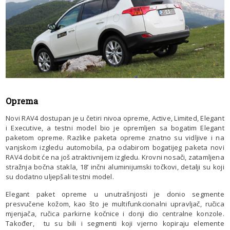
Oprema
Novi RAV4 dostupan je u četiri nivoa opreme, Active, Limited, Elegant
i Executive, a testni model bio je opremljen sa bogatim Elegant
paketom opreme. Razlike paketa opreme znatno su vidljive i na
vanjskom izgledu automobila, pa odabirom bogatijeg paketa novi
RAV4 dobit će na još atraktivnijem izgledu. Krovni nosači, zatamljena
stražnja bočna stakla, 18’ inčni aluminijumski točkovi, detalji su koji
su dodatno uljepšali testni model.
Elegant paket opreme u unutrašnjosti je donio segmente
presvučene kožom, kao što je multifunkcionalni upravljač, ručica
mjenjača, ručica parkirne kočnice i donji dio centralne konzole.
Također, tu su bili i segmenti koji vjerno kopiraju elemente