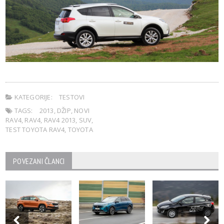
KATEGORIJE:
TESTOVI
TAGS:
2013
,
DŽIP
,
NOVI
RAV4
,
RAV4
,
RAV4 2013
,
SUV
,
TEST TOYOTA RAV4
,
TOYOTA
POVEZANI ČLANCI