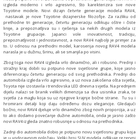
izgleda moderno i vrlo agresivno, što karekterizira sve nove
Toyotine modele. Novi dizajn četvrte generacije modela RAV4,
nastavak je nove Toyotine dizajnerske filozofije. Za razliku od
prethodne tri generacije, četvrtu generaciju odlikuju oštre i čiste
linije, a prepoznatljiva su i rješenja sa nekih drugih modela iz
Toyotine grupacije. Japanci vole inovativnost, tradiciju,
prepoznatljivost i jednostavnost, a novi RAV4 najbolji je primjer za
to. U odnosu na prethodni model, karoserija novog RAV4 modela
narasla je u dužinu, širinu, ali se smanjila po visini.
Zbog toga novi RAV4 izgleda vrlo dinamično, ali i robusno. Prednji i
stražnji kraj dobili su potpuno nove svjetlosne grupe, koje jasno
diferenciraju četvrtu generaciju od svog prethodnika. Prednji dio
automobila izgleda vrlo agresivno, a uz nova zakošena ošta svjetla,
Toyota nije izostavila i trendovska LED dnevna svjetla. Na prednjem
dijelu nalazi se branik velikih dimenzija sa dva usisnika zraka, te
svjetla za maglu koja su uz njegove krajnje bočne strane. Tu su i
hromirani detalji koji daju određenu dozu elegancije. Gledajući
bočno, novi RAV4 djeluje vrlo dinamično zbog novih proporcija, a uz
to ako dodamo povećanje dužine automobila, onda je jasno zašto
novi RAV4 izgleda znatno robusnije u odnosu na prethodnika.
Zadnji dio automobila dobio je potpuno novu svjetlosnu grupu koja
je u vodoravnom položaju. Veliki broj SUV modela odlikuje rezervni