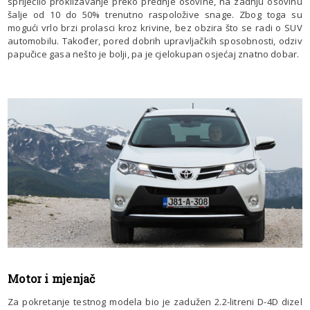
spriječilo proklizavanje preko prednje osovine, na zadnju osovinu
šalje od 10 do 50% trenutno raspoložive snage. Zbog toga su
mogući vrlo brzi prolasci kroz krivine, bez obzira što se radi o SUV
automobilu. Također, pored dobrih upravljačkih sposobnosti, odziv
papučice gasa nešto je bolji, pa je cjelokupan osjećaj znatno dobar.
Motor i mjenjač
Za pokretanje testnog modela bio je zadužen 2.2-litreni D-4D dizel