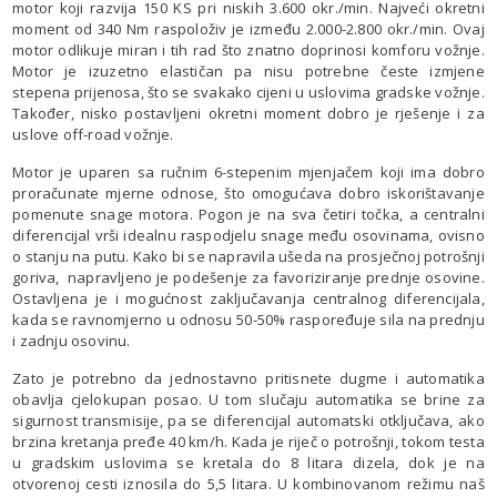
motor koji razvija 150 KS pri niskih 3.600 okr./min. Najveći okretni
moment od 340 Nm raspoloživ je između 2.000-2.800 okr./min. Ovaj
motor odlikuje miran i tih rad što znatno doprinosi komforu vožnje.
Motor je izuzetno elastičan pa nisu potrebne česte izmjene
stepena prijenosa, što se svakako cijeni u uslovima gradske vožnje.
Također, nisko postavljeni okretni moment dobro je rješenje i za
uslove off-road vožnje.
Motor je uparen sa ručnim 6-stepenim mjenjačem koji ima dobro
proračunate mjerne odnose, što omogućava dobro iskorištavanje
pomenute snage motora. Pogon je na sva četiri točka, a centralni
diferencijal vrši idealnu raspodjelu snage među osovinama, ovisno
o stanju na putu. Kako bi se napravila ušeda na prosječnoj potrošnji
goriva, napravljeno je podešenje za favoriziranje prednje osovine.
Ostavljena je i mogućnost zaključavanja centralnog diferencijala,
kada se ravnomjerno u odnosu 50-50% raspoređuje sila na prednju
i zadnju osovinu.
Zato je potrebno da jednostavno pritisnete dugme i automatika
obavlja cjelokupan posao. U tom slučaju automatika se brine za
sigurnost transmisije, pa se diferencijal automatski otključava, ako
brzina kretanja pređe 40 km/h. Kada je riječ o potrošnji, tokom testa
u gradskim uslovima se kretala do 8 litara dizela, dok je na
otvorenoj cesti iznosila do 5,5 litara. U kombinovanom režimu naš