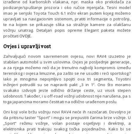
izrađene od karbonskih vlakana, npr. maska oko prekidača za
podizanje/spuštanje prozora i oko ručice mjenjača. Tesni model
imao je serijski Toyota Touch 6.1 inčni ekran putem kojeg možemo
upravljati sa navigacionim sistemom, pratiti informacije o potrošnji,
te na kojem se prikazuje slika sa stražnje kamere za olakšanu
vožnju unatrag. Detaljan popis opreme Elegant paketa možete
pročitati
OVDJE
.
Ovjes i upravljivost
Zahvaljujući novom savremenom ovjesu, novi RAV4 izuzetno je
stabilan automobil u svim uslovima. Ovjes je posljednje generacije,
a za njega možemo reći da je trenutno najbolji kompromis između
terenskog i ovjesa limuzine, pa zašto se ne usuditi i reći sportskog?
Iako je mnogima nepojmljivo spojiti ova tri segmenta, Toyotini
inžinjeri potrudili su se napraviti pakt „3 in 1“. Ono što moramo
svakako izdvojiti jeste odlično držanje ceste, uz visok stepen
udobnosti. Također, i u off-road vožnji udobnost nije narušena, pa s
toga japancima moramo čestitati na odlično urađenom poslu.
Oni koji vole bržu vožnju novi RAV4 neće ih razočarati. Dovoljno je
da pritisnu taster ”Sport” i mogu se prepustiti čarima brze vožnje. U
„Sport“ režimu vožnje, volan postaje osjetljiviji i direktniji, a
elektronika prati trakciju svakog točka pojedinačno. Kako bi se