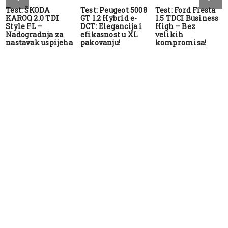
Test: ŠKODA
Test: Peugeot 5008
Test: Ford Fiesta
KAROQ 2.0 TDI
GT 1.2 Hybrid e-
1.5 TDCI Business
Style FL –
DCT: Elegancija i
High – Bez
Nadogradnja za
efikasnost u XL
velikih
nastavak uspijeha
pakovanju!
kompromisa!