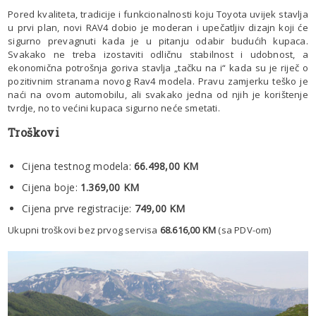
Pored kvaliteta, tradicije i funkcionalnosti koju Toyota uvijek stavlja
u prvi plan, novi RAV4 dobio je moderan i upečatljiv dizajn koji će
sigurno prevagnuti kada je u pitanju odabir budućih kupaca.
Svakako ne treba izostaviti odličnu stabilnost i udobnost, a
ekonomična potrošnja goriva stavlja „tačku na i“ kada su je riječ o
pozitivnim stranama novog Rav4 modela. Pravu zamjerku teško je
naći na ovom automobilu, ali svakako jedna od njih je korištenje
tvrdje, no to većini kupaca sigurno neće smetati.
Troškovi
Cijena testnog modela:
66.498,00
KM
Cijena boje:
1.369,00 KM
Cijena prve registracije:
749,00 KM
Ukupni troškovi bez prvog servisa
68.616,00 KM
(sa PDV-om)