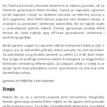
Da Toyota proizvodi vrhunske terence to je odavno poznato, ali sa
četvrtom generecijom RAV4 modela, Toyota je napravila ogroman
korak naprijed s kojim se dodatno učvrstila na liderskoj poziciji u
SUV segmentu. Novi RAV4 donosi potpuno novi moderni dizajn, a
značajno su povećane i dimenzije automobila, što se najviše osjeti
u unutrašnjosti putniče kabine. Četvrta generacija modela RAV4
donosi do sada najbolji spoj off-road sposobnosti, udobnosti i
sportskog ugođaja.
Mudri japanci uspjeli su napraviti odličan kompromis kada je riječ o
ovjesu, pa se automobil jednako dobro ponaša na svim terenima.
Za pokretanje ovog modela spremili su odlični 2.2 D-4D dizel motor
koji snagu na podlogu prenosio putem 4×4 pogona sa mogućnošću
bolokade centralnog diferencijala. Za potpuni užitak u vožnji tu je
opcija Sport koja poboljšava vozne sposobnosti za one koji vole
dinamičniju vožnju.
[gmedia id=398]
Piše: Emir Kalender
Dizajn
Nakon što su se u javnosti pojavile prve nezvanične fotografije
četvrte generacije modela RAV4, vidjelo se da japanci žele ponuditi
nešto potpuno novo. Za razliku od prethodnih generacija, novi RAV4