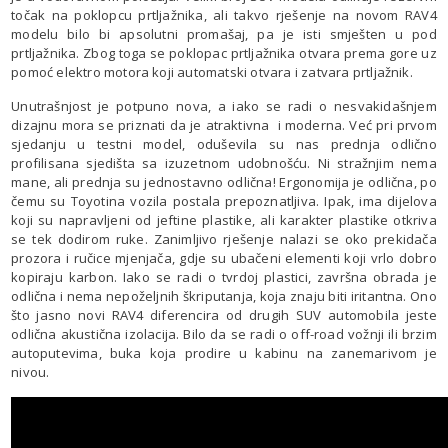
točak na poklopcu prtljažnika, ali takvo rješenje na novom RAV4
modelu bilo bi apsolutni promašaj, pa je isti smješten u pod
prtljažnika. Zbog toga se poklopac prtljažnika otvara prema gore uz
pomoć elektro motora koji automatski otvara i zatvara prtljažnik.
Unutrašnjost je potpuno nova, a iako se radi o nesvakidašnjem
dizajnu mora se priznati da je atraktivna i moderna. Već pri prvom
sjedanju u testni model, oduševila su nas prednja odlično
profilisana sjedišta sa izuzetnom udobnošću. Ni stražnjim nema
mane, ali prednja su jednostavno odlična! Ergonomija je odlična, po
čemu su Toyotina vozila postala prepoznatljiva. Ipak, ima dijelova
koji su napravljeni od jeftine plastike, ali karakter plastike otkriva
se tek dodirom ruke. Zanimljivo rješenje nalazi se oko prekidača
prozora i ručice mjenjača, gdje su ubačeni elementi koji vrlo dobro
kopiraju karbon. Iako se radi o tvrdoj plastici, završna obrada je
odlična i nema nepoželjnih škriputanja, koja znaju biti iritantna. Ono
što jasno novi RAV4 diferencira od drugih SUV automobila jeste
odlična akustična izolacija. Bilo da se radi o off-road vožnji ili brzim
autoputevima, buka koja prodire u kabinu na zanemarivom je
nivou.