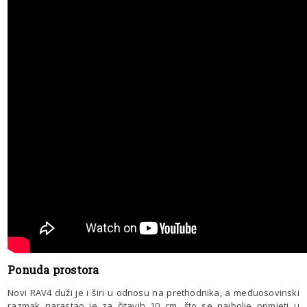
Ponuda prostora
Novi RAV4 duži je i širi u odnosu na prethodnika, a međuosovinski
razmak narastao je za čitavih 10 cm, što se najbolje primjeti u