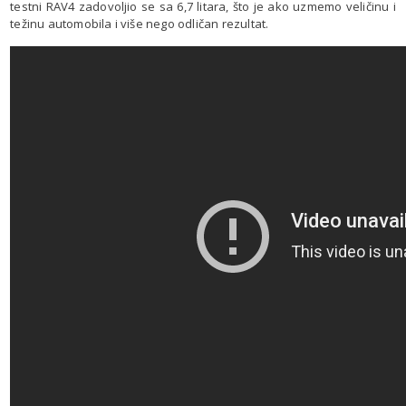
testni RAV4 zadovoljio se sa 6,7 litara, što je ako uzmemo veličinu i
težinu automobila i više nego odličan rezultat.