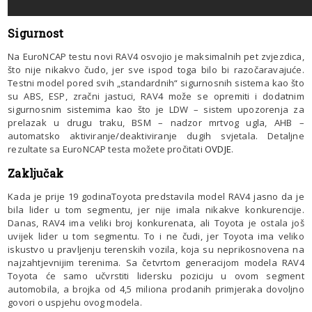
Sigurnost
Na EuroNCAP testu novi RAV4 osvojio je maksimalnih pet zvjezdica,
što nije nikakvo čudo, jer sve ispod toga bilo bi razočaravajuće.
Testni model pored svih „standardnih“ sigurnosnih sistema kao što
su ABS, ESP, zračni jastuci, RAV4 može se opremiti i dodatnim
sigurnosnim sistemima kao što je LDW – sistem upozorenja za
prelazak u drugu traku, BSM – nadzor mrtvog ugla, AHB –
automatsko aktiviranje/deaktiviranje dugih svjetala. Detaljne
rezultate sa EuroNCAP testa možete pročitati
OVDJE
.
Zaključak
Kada je prije 19 godinaToyota predstavila model RAV4 jasno da je
bila lider u tom segmentu, jer nije imala nikakve konkurencije.
Danas, RAV4 ima veliki broj konkurenata, ali Toyota je ostala još
uvijek lider u tom segmentu. To i ne čudi, jer Toyota ima veliko
iskustvo u pravljenju terenskih vozila, koja su neprikosnovena na
najzahtjevnijim terenima. Sa četvrtom generacijom modela RAV4
Toyota će samo učvrstiti lidersku poziciju u ovom segment
automobila, a brojka od 4,5 miliona prodanih primjeraka dovoljno
govori o uspjehu ovog modela.