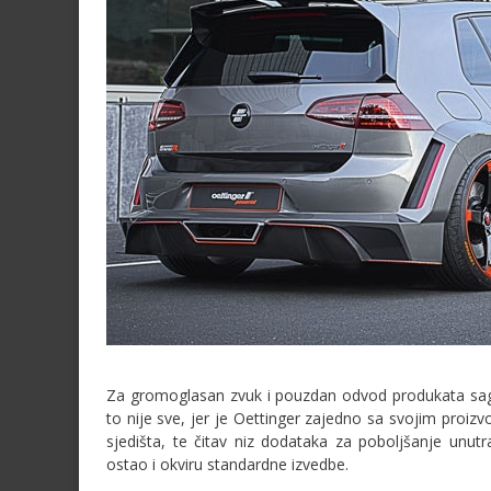
Za gromoglasan zvuk i pouzdan odvod produkata sagor
to nije sve, jer je Oettinger zajedno sa svojim proi
sjedišta, te čitav niz dodataka za poboljšanje unutra
ostao i okviru standardne izvedbe.