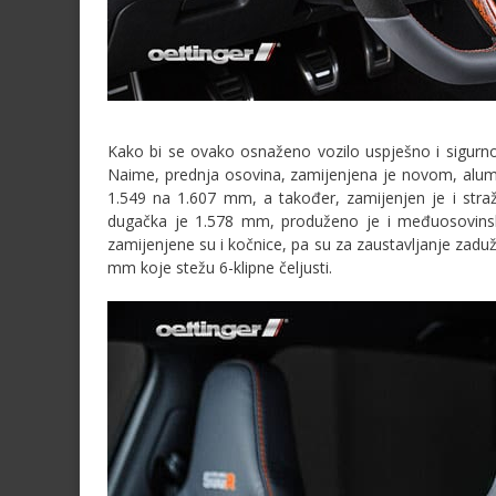
Kako bi se ovako osnaženo vozilo uspješno i sigurno 
Naime, prednja osovina, zamijenjena je novom, alumi
1.549 na 1.607 mm, a također, zamijenjen je i straž
dugačka je 1.578 mm, produženo je i međuosovinsk
zamijenjene su i kočnice, pa su za zaustavljanje zadužen
mm koje stežu 6-klipne čeljusti.