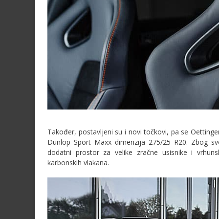
Također, postavljeni su i novi točkovi, pa se Oettin
Dunlop Sport Maxx dimenzija 275/25 R20. Zbog sve
dodatni prostor za velike zračne usisnike i vrhuns
karbonskih vlakana.