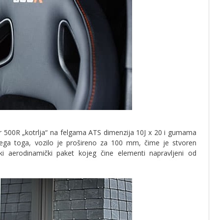
ger 500R „kotrlja“ na felgama ATS dimenzija 10J x 20 i gumama
ga toga, vozilo je prošireno za 100 mm, čime je stvoren
ki aerodinamički paket kojeg čine elementi napravljeni od