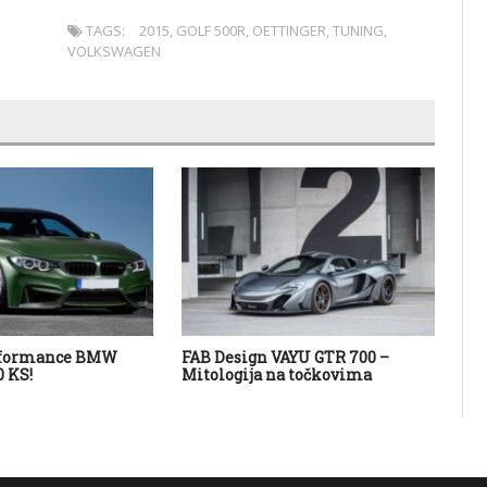
TAGS:
2015
,
GOLF 500R
,
OETTINGER
,
TUNING
,
VOLKSWAGEN
rformance BMW
FAB Design VAYU GTR 700 –
SL
 KS!
Mitologija na točkovima