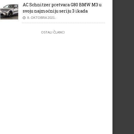
AC Schnitzer pretvara G80 BMW M3 u
svoju najmoćniju seriju 3 ikada
8. OKTOBRA 2021.
OSTALI ČLANCI