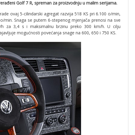
prerađeni Golf 7 R, spreman za proizvodnju u malim serijama.
ade ovaj 5-cilindarski agregat razvija 518 KS pri 6.100 o/min,
o/min. Snaga se putem 6-stepenog mjenjača prenosi na sve
h za 3,4 s i maksimalnu brzinu preko 300 km/h. U cilju
 najavljuje mogućnosti povećanja snage na 600, 650 i 750 KS.