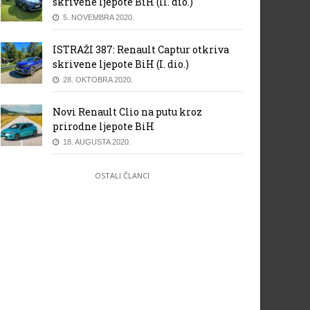
skrivene ljepote BiH (II. dio.)
5. NOVEMBRA 2020.
ISTRAŽI 387: Renault Captur otkriva
skrivene ljepote BiH (I. dio.)
28. OKTOBRA 2020.
Novi Renault Clio na putu kroz
prirodne ljepote BiH
18. AUGUSTA 2020.
OSTALI ČLANCI