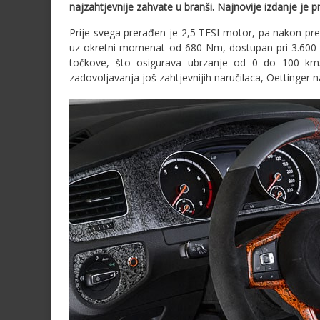
najzahtjevnije zahvate u branši. Najnovije izdanje je 
Prije svega prerađen je 2,5 TFSI motor, pa nakon prer
uz okretni momenat od 680 Nm, dostupan pri 3.600 
točkove, što osigurava ubrzanje od 0 do 100 km/
zadovoljavanja još zahtjevnijih naručilaca, Oettinger