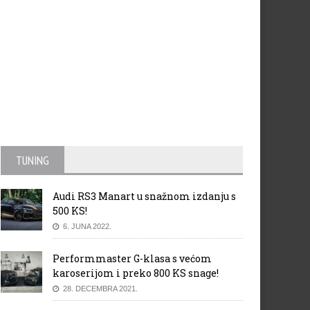
TUNING
Audi RS3 Manart u snažnom izdanju s
500 KS!
6. JUNA 2022.
Performmaster G-klasa s većom
karoserijom i preko 800 KS snage!
28. DECEMBRA 2021.