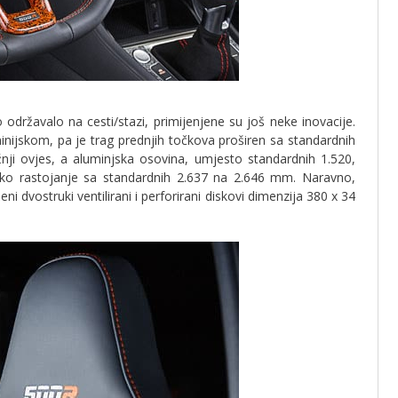
održavalo na cesti/stazi, primijenjene su još neke inovacije.
nijskom, pa je trag prednjih točkova proširen sa standardnih
nji ovjes, a aluminjska osovina, umjesto standardnih 1.520,
o rastojanje sa standardnih 2.637 na 2.646 mm. Naravno,
i dvostruki ventilirani i perforirani diskovi dimenzija 380 x 34