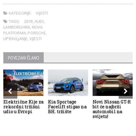
KATEGORIJE:
VIJESTI
TAGS:
2018
,
AUDI
,
LAMBORGHINI
,
NOVA
PLATFORMA
,
PORSCHE
,
UPRAVLJANJE
,
VIJESTI
POVEZANI ČLANCI
Električne Kije za
Kia Sportage
Novi Nissan GT-R
rekordni tržišni
Facelift stigao na
bit će najbrži
udio u Evropi
BH. tržište
automobil na
svijetu!