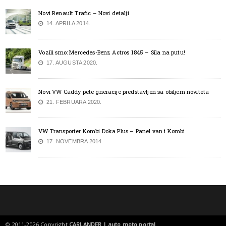
Novi Renault Trafic – Novi detalji
14. APRILA 2014.
Vozili smo: Mercedes-Benz Actros 1845 – Sila na putu!
17. AUGUSTA 2020.
Novi VW Caddy pete gneracije predstavljen sa obiljem noviteta
21. FEBRUARA 2020.
VW Transporter Kombi Doka Plus – Panel van i Kombi
17. NOVEMBRA 2014.
© 2011-2026 Copyright
CARLANDER | auto moto portal
.