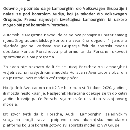
Odavno je poznato da je Lamborghini dio Volkswagen Grupacije i
nalazi se pod kontrolom Audija, koji je također dio Volkswagen
Grupacije. Prema najnovijim izveštajima Lamborghini bi uskoro
mogao biti pod kontrolom Porschea.
Automobile Magazine navodi da će se ova promjena unutar samog
njemačkog automobilskog koncerna zvanično dogoditi 1. januara
sljedeće godine. Vodstvo VW Grupacije želi da sportski modeli
ubuduće koriste Porscheovu platformu te da Porsche rukovodi
sportskim dijelom programa.
Za sada nije poznato da li će se uticaj Porschea na Lamborghini
vidjeti već na nasljednicima modela Huracan i Aventador s obzirom
da je razvoj ovih modela već ranije počeo.
Nasljednik Aventadora na tržište bi trebao stići tokom 2020. godine,
ili možda nešto kasnije. Nasljednik Huracana očekuje se tri do četiri
godine kasnije pa će Porsche sigurno više uticati na razvoj novog
modela.
Isti izvor tvrdi da bi Porsche, Audi i Lamborghini zajedničkim
snagama mogli razviti potpuno novu aluminijsku modularnu
platformu koju bi koristili gotovo svi sportski modeli iz VW Grupe.